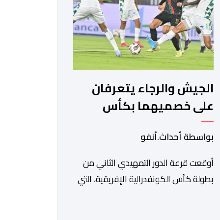
من طرف اللجنة التقنية التي واكبت كل
[…]
الجيش والرجاء يتعرفان
على خصميهما بكأس
الكاف
بواسطة أحداث.أنفو
أوقعت قرعة الدور التمهيدي الثاني من
بطولة كأس الكونفدرالية الإفريقية، التي
سحبت قبل قليل في العاصمة المصرية
القاهرة، ممثلي كرة القدم المغربية الرجاء