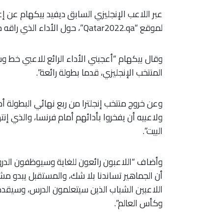
عبر اللاعب الإنجليزي السابق ديفيد بيكهام عن إ
لموقع “Qatar2022.qa”، حول الأداء الذي راقه خلال منافسات كأس العالم.
وقال بيكهام “أعجبني الأداء الرائع للاعبي خط و
المنتخب الإنجليزي، قدما بطولة رائعة”.
وعن خروج منتخب إنجلترا من ربع نهائي البطولة أ
ولاعبيه أن يفخروا بأدائهم أمام فرنسا، والذي 
البيت”.
وأضاف “اللاعبون رائعون للغاية وسيوظفون الدرو
أن الجماهير تساندنا بلا شك، والمستقبل يبدو مشر
اللاعبين الشباب الذين سيتعلمون الدرس، وسيقد
وكأس العالم”.