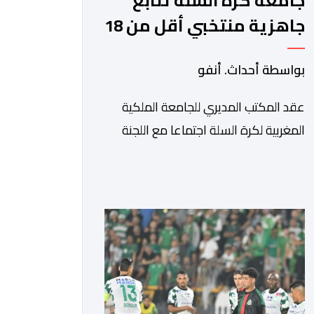
جامعة كرة السلة تتابع
جاهزية منتخبي أقل من 18
سنة قبل كأس إفريقيا
بواسطة أحداث. أنفو
عقد المكتب المديري للجامعة الملكية
المغربية لكرة السلة اجتماعا مع اللجنة
التقنية، والادارة التقنية الوطنية خصص
لتقييم حصيلة عمل الأشهر الثلاثة
الماضية، والوقوف على مختلف المحطات
التي شهدتها المنتخبات الوطنية خلال
الفترة الأخيرة. وشهد الاجتماع تقديم
عرض مفصل حول مشاركة المنتخبين
الوطنيين لأقل من 18 سنة، إناثا وذكورا،