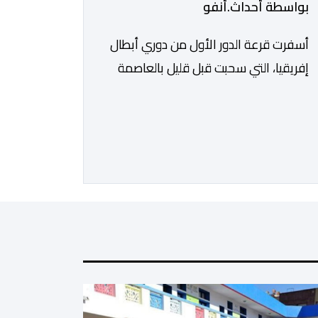
بواسطة أحداث.أنفو
أسفرت قرعة الدور الأول من دوري أبطال
إفريقيا، التي سحبت قبل قليل بالعاصمة
المصرية القاهرة، عن مواجهات متوازنة
لممثلي كرة القدم المغربية، نهضة بركان
والمغرب الفاسي، في مستهل مشوارهما
القاري. ​وسيكون نادي نهضة بركان على
موعد في هذا الدور مع الفائز من المباراة
التي تجمع بين ستار سبورت السييراليوني
ونادي المدينة الغامبي، حيث يطمح
الفريق […]