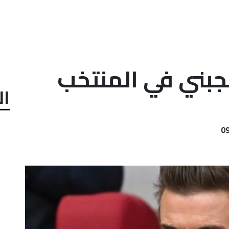
عجبني في المنتخب
ال