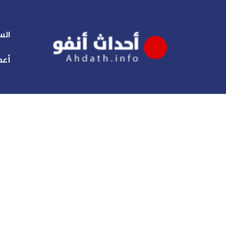
الس
أعم