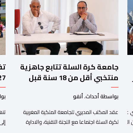
جامعة كرة السلة تتابع جاهزية
منتخبي أقل من 18 سنة قبل
كأس إفريقيا
وا
بواسطة أحداث. أنفو
بوا
عقد المكتب المديري للجامعة الملكية المغربية
تنھ
 عبد الله أمغار،تواصلت عملية إحصاء السربات المشاركة في واحد
التبوريدة،
لكرة السلة اجتماعا مع اللجنة التقنية، والادارة
إلى
التقنية الوطنية خصص لتقييم حصيلة عمل الأشهر
وال