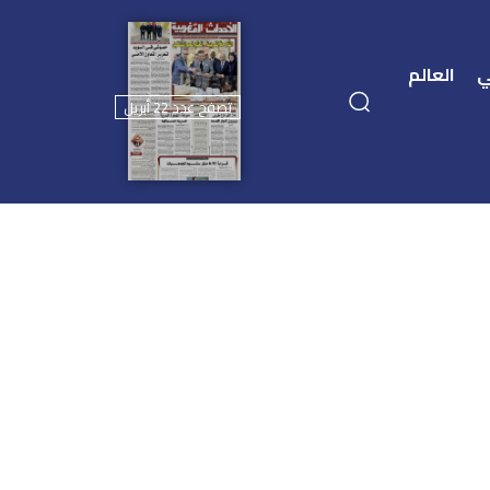
ي
العالم
تصفح عدد 22 أبريل