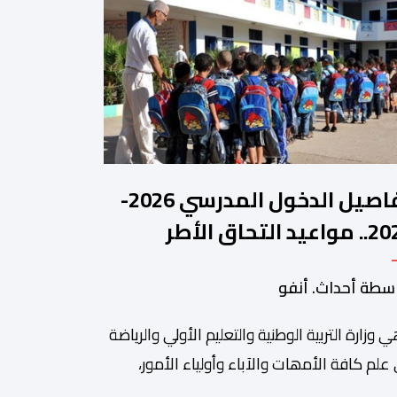
تفاصيل الدخول المدرسي 2026-
2027.. مواعيد التحاق الأطر
لتلاميذ بالمؤسسات التعليمية
سطة أحداث. أنفو
ي وزارة التربیة الوطنیة والتعلیم الأولي والریاضة
ة من أبرزالتظاهرات التراثية بالمغرب، والتي تستقطب سنويا عشاق
 علم كافة الأمھات والآباء وأولیاء الأمور،
تلمیذات والتلامیذ، والأطر الإداریة والتربویة وإلى