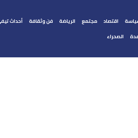
ياسة
اقتصاد
مجتمع
الرياضة
فن وثقافة
أحداث تيف
دة
الصحراء