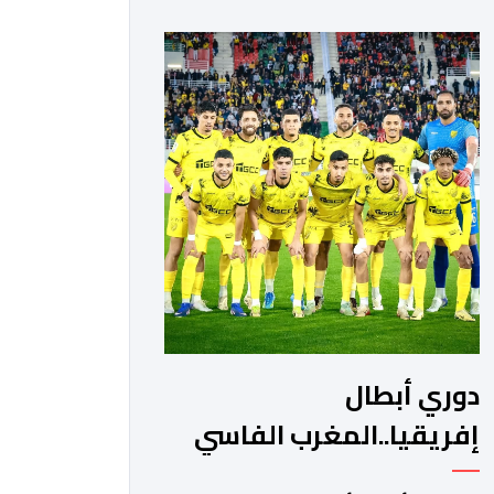
الرياضي والجيش الملكي في مواجهات
مرتقبة أمام أندية غرب ووسط القارة. ​
وسيكون نادي الرجاء الرياضي على موعد
مع مواجهة المتأهل من المباراة التي
تجمع بين إيل كانيمي واريورز النيجيري
ونادي أوديب ممثل […]
دوري أبطال
إفريقيا..المغرب الفاسي
يواجه رحيمو البوركينابي