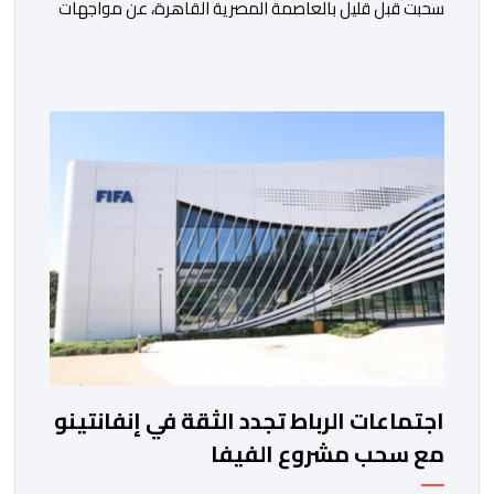
سحبت قبل قليل بالعاصمة المصرية القاهرة، عن مواجهات
متوازنة لممثلي كرة القدم المغربية، نهضة بركان والمغرب
الفاسي، في مستهل مشوارهما القاري. ​وسيكون نادي
نهضة بركان على موعد في هذا الدور مع الفائز من المباراة
التي تجمع بين ستار سبورت السييراليوني ونادي المدينة
الغامبي، حيث يطمح الفريق […]
اجتماعات الرباط تجدد الثقة في إنفانتينو
مع سحب مشروع الفيفا