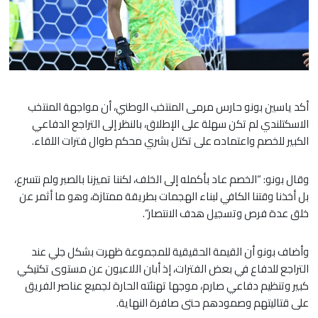
أكد ياسين بونو حارس مرمى المنتخب الوطني، أن مواجهة المنتخب
الاسكتلندي لم تكن سهلة على الإطلاق، بالنظر إلى التراجع الدفاعي
الكبير للخصم واعتماده على تكتل بشري محكم طوال فترات اللقاء.
​وقال بونو: “الخصم عاد بأكمله إلى الخلف، لكننا تميزنا بالصبر ولم نتسرع،
بل أخذنا وقتنا الكافي لبناء الهجمات بطريقة ممتازة، وهو ما أثمر عن
خلق عدة فرص وتسجيل هدف الانتصار”.
​وأضاف بونو أن القيمة الحقيقية للمجموعة ظهرت بشكل جلي عند
التراجع للدفاع في بعض الفترات، إذ أبان اللاعبون عن مستوى تكتيكي
كبير وتنظيم دفاعي صارم، موجها تهنئته الحارة لجميع عناصر الفريق
على قتاليتهم وصمودهم حتى صافرة النهاية.