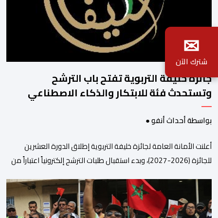
✉
شترك الآن
جائزة خليفة التربوية تفتح باب الترشح
وتستحدث فئة للابتكار والذكاء الاصطناعي
بواسطة أحداث أنفو ●
أعلنت الأمانة العامة لجائزة خليفة التربوية إطلاق الدورة العشرين
للجائزة (2026-2027)، وبدء استقبال طلبات الترشح إلكترونياً اعتباراً من
اليوم وحتى 31 دجنبر 2026. وقال بلاغ صحافي إن هذه الدوة تكتسب
أهمية خاصة لتزامنها مع مرور عشرين عاماً على انطلاق الجائزة،
وتشهد للمرة الأولى استحداث فئة “الابتكار والذكاء الاصطناعي في
التعليم”، إلى جانب طرح 10 مجالات […]