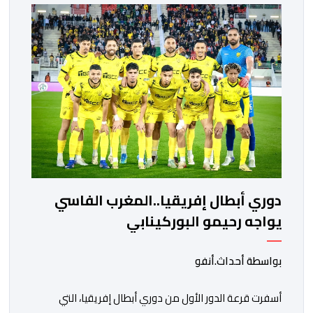
مواجهة المتأهل من المباراة التي تجمع بين إيل كانيمي
واريورز النيجيري ونادي أوديب ممثل […]
دوري أبطال إفريقيا..المغرب الفاسي
يواجه رحيمو البوركينابي
بواسطة أحداث.أنفو
أسفرت قرعة الدور الأول من دوري أبطال إفريقيا، التي