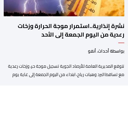
نشرة إنذارية..استمرار موجة الحرارة وزخات
رعدية من اليوم الجمعة إلى الأحد
بواسطة أحداث. أنفو
تتوقع المديرية العامة للأرصاد الجوية تسجيل موجة حر، وزخات رعدية
مع تساقط البرد وهبات رياح، ابتداء من اليوم الجمعة إلى غاية يوم
الأحد بعدد من مناطق المملكة. وأوضحت المديرية، في نشرة إنذارية
محينة من مستوى يقظة “برتقالي”، أنه من المرتقب تسجيل موجة حر،
من اليوم الجمعة إلى غاية يوم الأحد، مع درجات حرارة تتراوح ما […]