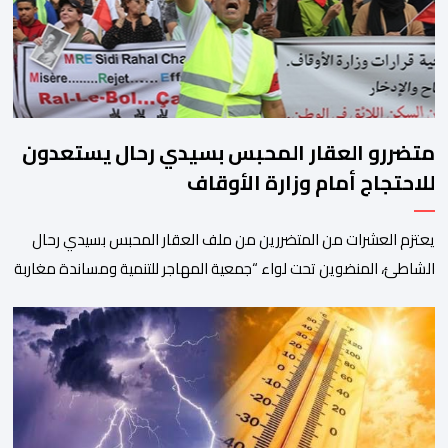
متضررو العقار المحبس بسيدي رحال يستعدون
للاحتجاج أمام وزارة الأوقاف
يعتزم العشرات من المتضررين من ملف العقار المحبس بسيدي رحال
الشاطئ، المنضوين تحت لواء “جمعية المهاجر للتنمية ومساندة مغاربة
العالم” إلى جانب جمعيات محلية أخرى، تنظيم وقفة احتجاجية سلمية
أمام الملحقة الإدارية لوزارة الأوقاف والشؤون الإسلامية بحي حسان
بالرباط، وذلك للمطالبة بتسوية هذا الملف الذي ظل عالقا لسنوات
طويلة وأثار استياء واسعا في صفوف أبناء […]