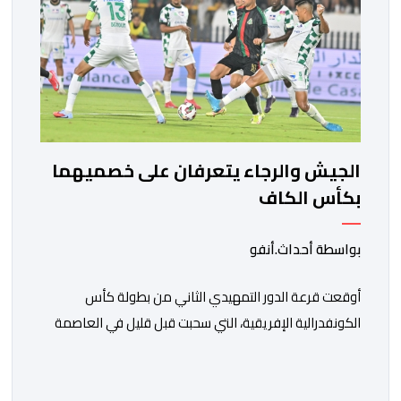
الجيش والرجاء يتعرفان على خصميهما
بكأس الكاف
بواسطة أحداث.أنفو
أوقعت قرعة الدور التمهيدي الثاني من بطولة كأس
الكونفدرالية الإفريقية، التي سحبت قبل قليل في العاصمة
المصرية القاهرة، ممثلي كرة القدم المغربية الرجاء الرياضي
والجيش الملكي في مواجهات مرتقبة أمام أندية غرب
ووسط القارة. ​وسيكون نادي الرجاء الرياضي على موعد مع