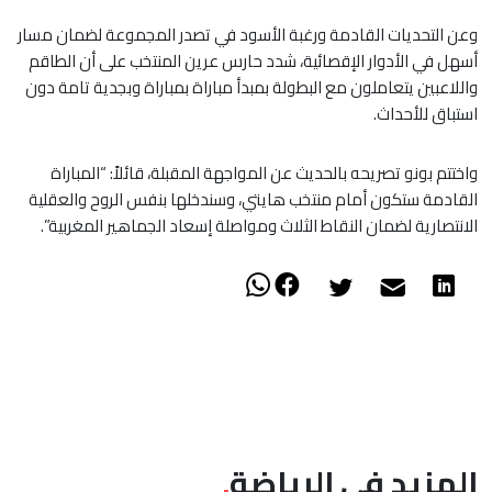
​وعن التحديات القادمة ورغبة الأسود في تصدر المجموعة لضمان مسار
أسهل في الأدوار الإقصائية، شدد حارس عرين المنتخب على أن الطاقم
واللاعبين يتعاملون مع البطولة بمبدأ مباراة بمباراة وبجدية تامة دون
استباق للأحداث.
​واختتم بونو تصريحه بالحديث عن المواجهة المقبلة، قائلاً: “المباراة
القادمة ستكون أمام منتخب هايتي، وسندخلها بنفس الروح والعقلية
الانتصارية لضمان النقاط الثلاث ومواصلة إسعاد الجماهير المغربية”.
المزيد في الرياضة