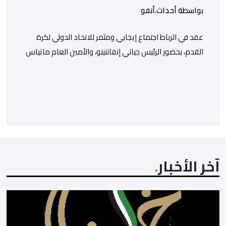
بواسطة أحداث.أنفو
عقد في الرباط اجتماع إيجابي ومثمر للاتحاد الدولي لكرة
القدم، بحضور الرئيس جياني إنفانتينو، والأمين العام ماتياس
غرافستروم، وأعضاء مجلس إدارة الفيفا، لمناقشة التطورات
الأخيرة وضمان تطوير آليات العمل الداخلي. ​وشهد اللقاء
تجديد الثقة المتبادلة بين القيادة التنفيذية للاتحاد، حيث أكد
المجتمعون دعمهم الكامل للرئيس إنفانتينو باعتباره
المسؤول الوحيد المباشر والمنتخب من قِبل 211 اتحادا […]
آخر الأخبار