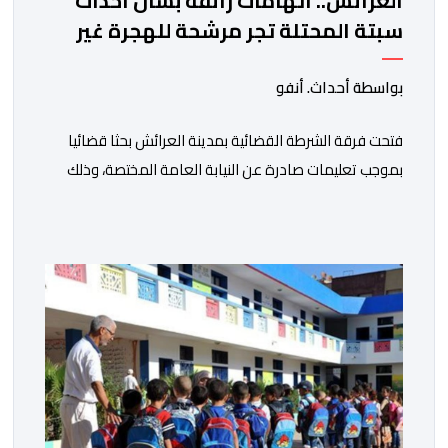
العرائش.. اتهامات زائفة بشأن أحداث
سبتة المحتلة تجر مرشحة للهجرة غير
النظامية إلى القضاء
بواسطة أحداث. أنفو
فتحت فرقة الشرطة القضائية بمدينة العرائش بحثا قضائيا
بموجب تعليمات صادرة عن النيابة العامة المختصة، وذلك
على خلفية تصريحات واتهامات زائفة أدلت بها مرشحة
للهجرة السرية لموقع إخباري وطني، وأعادت تداولها
حسابات على شبكات التواصل الاجتماعي. وكانت السيدة
المذكورة قد صرحت بمعطيات مضللة، واتهامات كيدية،
تدعي فيها بأن جهات رسمية هي من فتحت الحدود في […]