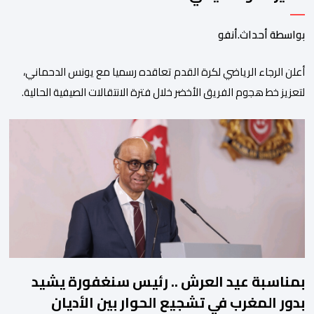
بواسطة أحداث.أنفو
أعلن الرجاء الرياضي لكرة القدم تعاقده رسميا مع يونس الدحماني،
لتعزيز خط هجوم الفريق الأخضر خلال فترة الانتقالات الصيفية الحالية. ​
ويمتد العقد الذي يربط الدحماني بالنسور لعدة سنوات حتى عام 2030،
حيث يعول عليه الطاقم التقني للرجاء لتقديم الإضافة المرجوة في
المسابقات المحلية والقارية المقبلة. ​وجاء هذا التعاقد بعد أداء لافت
قدمه اللاعب برفقة اتحاد […]
بمناسبة عيد العرش .. رئيس سنغفورة يشيد
بدور المغرب في تشجيع الحوار بين الأديان