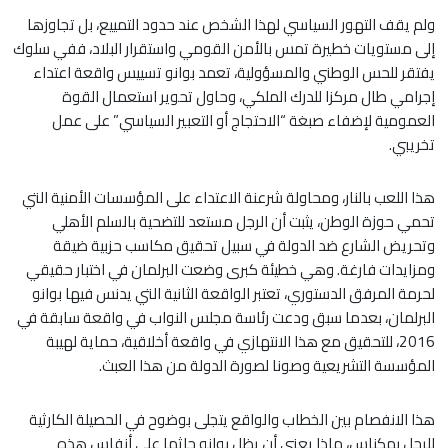
ولم يقف التهور السياسي لهذا الشخص عند حدود التمييع، بل تجاوزها
إلى مستويات خطيرة تمس بالأمن القومي واستقرار البلاد، ففي سلوك
يفتقر للحس الوطني والمسؤولية، تعمد بوانو تسييس واقعة اعتداء
إجرامي طال مركزا للدرك الملكي، وحاول تحوير استعمال القوة
العمومية لإضفاء صبغة “الاحتجاج أو التعبير السياسي” على عمل
تخريبي.
هذا اللعب بالنار، ومحاولة شرعنة الاعتداء على المؤسسات الأمنية التي
تحمي حوزة الوطن، يثبت أن الرجل مستعد للتضحية بالسلم الأهلي
وتحريض الشارع ضد الدولة في سبيل تحقيق مكاسب حزبية ضيقة
ومزايدات فارغة. وهي خطيئة كبرى وضعت البرلمان في اختبار حقيقي
لحرمة المرفق الدستوري، تعتبر الواقعة الثانية التي يدنس فيها بوانو
البرلمان، بعدما سبق ودعت رئاسة مجلس النواب في واقعة سابقة في
2016، للتحقيق مع هذا الانتهازي في واقعة أخلاقية، حماية لهيبة
المؤسسة التشريعية وصونا لصورة الدولة من هذا العبث.
هذا الانفصام بين الخطاب والواقع يتجلى بوضوح في الحصيلة الكارثية
للرجل بمكناس، ماذا يعني أن يظل بوانو جاثما على أنفاس هذه