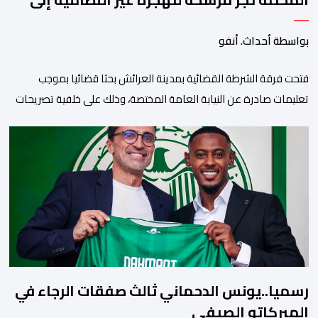
القضاء
بواسطة أحداث. أنفو
فتحت فرقة الشرطة القضائية بمدينة العرائش بحثا قضائيا بموجب
تعليمات صادرة عن النيابة العامة المختصة، وذلك على خلفية تصريحات
واتهامات زائفة أدلت بها مرشحة للهجرة السرية لموقع إخباري وطني،
وأعادت تداولها حسابات على شبكات التواصل الاجتماعي. وكانت
السيدة المذكورة قد صرحت بمعطيات مضللة، واتهامات كيدية، تدعي
فيها بأن جهات رسمية هي من فتحت الحدود في […]
رسميا..يونس الدحماني ثالث صفقات الرجاء في
الميركاتو الصيفي