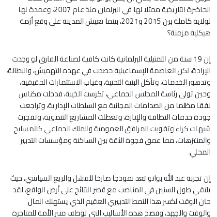
الحاضرة التاريخية ممثلا لها في البرلمان منذ عام 2007، وعمدة لها
لولاية كاملة بين 2015 و2021، بينما تعيش المدينة على وقع أزمة
هيكلية مزمنة؟
إن 19 سنة من التمثيلية البرلمانية كانت كافية لصناعة الفارق لو وجدت
الإرادة، لكن العاصمة الإسماعيلية حصدت في عهده التهميش، والبطالة،
وتدهور الخدمات، وتآكل البنية التحتية، وغياب الاستثمارات الحقيقية،
وحين تولى رئاسة المجلس الجماعي، تكرست الخيبة، فدخلت مكناس
نفقا مظلما من الصدامات المجانية مع السلطات الإدارية، وتراجعت
جودة خدمات النظافة والإنارة، وتعطلت المشاريع التنموية، وتفجرت
شبهات كراء وتفويت المرافق العمومية والملك الجماعي كالمسابح
والمنتزهات، مما عمق فجوة الثقة بين الساكنة ومؤسسات التدبير
المحلي.
إن تجربة عبد الله بوانو تعد نموذجا صارخا للفشل والريع السياسي، حيث
يلتقي طول السنين في المناصب مع قصر النتائج على أرض الواقع، لقد
حان الوقت لكسر هذا النمط التدبيري العقيم الذي يستهلك المال
والوقت والجهد، وفضح هذه الأساليب التي توظف منبر الأمة للمتاجرة