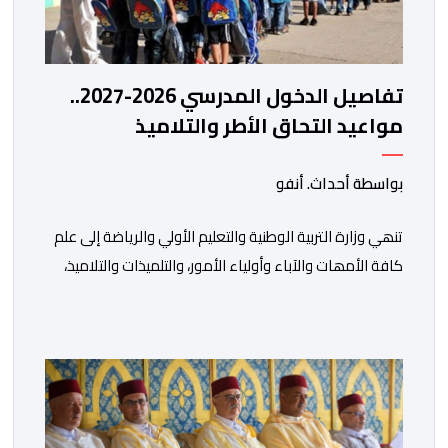
تفاصيل الدخول المدرسي 2026-2027..
مواعيد التحاق الأطر والتلاميذ
بالمؤسسات التعليمية
بواسطة أحداث. أنفو
تنھي وزارة التربیة الوطنیة والتعلیم الأولي والریاضة إلى علم
كافة الأمھات والآباء وأولیاء الأمور، والتلمیذات والتلامیذ،
والأطر الإداریة والتربویة وإلى الرأي العام الوطني، أن الدخول
المدرسي لسنة 2026-2027 سیتم في موعده الرسمي
المحدد سلفا طبقا لمقتضیات المقرر الوزاري رقم 047.26
الصادر بتاریخ 3 یولیوز 2026 بشأن تنظیم السنة الدراسیة.
وأوضحت الوزارة، في بلاغ، أن أطر […]