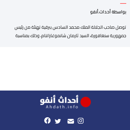
بواسطة أحداث.أنفو
توصل صاحب الجلالة الملك محمد السادس ببرقية تهنئة من رئيس
جمهورية سنغافورة، السيد ثارمان شانموغاراتنام، وذلك بمناسبة
الذكرى السابعة والعشرين لتربع جلالته على عرش أسلافه المنعمين.
وأعرب السيد شانموغاراتنام، في هذه البرقية، باسم الشعب
السنغافوري، عن أحر تهانئه وأطيب متمنياته بموفور الصحة ومزيد من
التوفيق لجلالة الملك، وللشعب المغربي بمزيد من السلام والازدهار.
وأشاد الرئيس […]