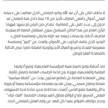
لا يختلف اثنان على أن عبد الله بوانو، البرلماني الذي تعاقبت على حسابه
البنكي أموال دافعي الضرائب لأزيد من 19 سنة داخل قبة البرلمان، قد
تحول إلى عبء ثقيل على المغاربة. عقدان من الزمن لم يشهد فيهما
الرأي العام من هذا الكائن السياسي سوى استغلال الصفة الدستورية
لتصريف أحقاد وحسابات زعيمه عبد الإله بنكيران، وممارسة الشيء
الوحيد الذي يتقنه، الركوب على الأمواج، والبحث عن “البوز” وممارسة
شعبويته البليدة، وتفريغ الغرائز الأيديولوجية الضيقة ضاربا عرض الحائط
بالمصلحة العليا للوطن.
لقد أسقط بوانو بامتياز هيبة المؤسسة التشريعية، وميع أدوارها
الرقابية والتشريعية، فهو لا يلج قاعة الجلسات العامة كممثل للأمة
يبتغي المصلحة العامة، بل كصانع محتوى يبحث عن “لقطة سياسية”
مبتذلة وصراخ مسرحي، وبدل تقديم معارضة مؤسساتية رصينة أو بلورة
بدائل واقعية تنفع الناس، أصبحت مداخلاته مجرد مادة فجة للاستهلاك
الرقمي السريع، تصاغ لتوائم منطق الفيديوهات القصيرة “التيك توك”
وتجتر عواطف العوام، بعيدا كل البعد عن وقار العمل البرلماني الجاد.