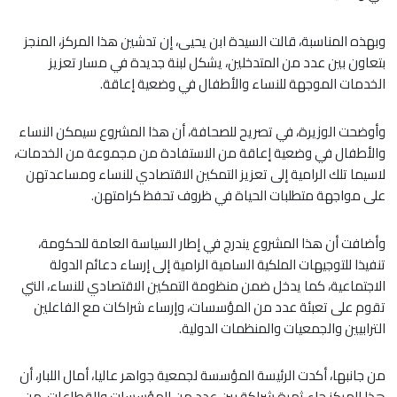
وبهذه المناسبة، قالت السيدة ابن يحيى، إن تدشين هذا المركز، المنجز
بتعاون بين عدد من المتدخلين، يشكل لبنة جديدة في مسار تعزيز
الخدمات الموجهة للنساء والأطفال في وضعية إعاقة.
وأوضحت الوزيرة، في تصريح للصحافة، أن هذا المشروع سيمكن النساء
والأطفال في وضعية إعاقة من الاستفادة من مجموعة من الخدمات،
لاسيما تلك الرامية إلى تعزيز التمكين الاقتصادي للنساء ومساعدتهن
على مواجهة متطلبات الحياة في ظروف تحفظ كرامتهن.
وأضافت أن هذا المشروع يندرج في إطار السياسة العامة للحكومة،
تنفيذا للتوجيهات الملكية السامية الرامية إلى إرساء دعائم الدولة
الاجتماعية، كما يدخل ضمن منظومة التمكين الاقتصادي للنساء، التي
تقوم على تعبئة عدد من المؤسسات، وإرساء شراكات مع الفاعلين
الترابيين والجمعيات والمنظمات الدولية.
من جانبها، أكدت الرئيسة المؤسسة لجمعية جواهر عاليا، أمال اللبار، أن
هذا المركز جاء ثمرة شراكة بين عدد من المؤسسات والقطاعات، من