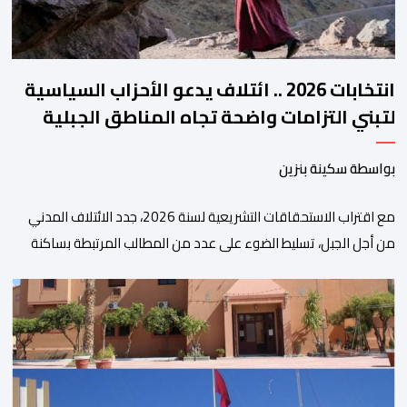
انتخابات 2026 .. ائتلاف يدعو الأحزاب السياسية
لتبني التزامات واضحة تجاه المناطق الجبلية
بواسطة سكينة بنزين
مع اقتراب الاستحقاقات التشريعية لسنة 2026، جدد الائتلاف المدني
من أجل الجبل، تسليط الضوء على عدد من المطالب المرتبطة بساكنة
المناطق الجبلية. وفي هذا السياق، أطلق الائتلاف مذكرة مطلبية، دعا
فيها الأحزاب السياسية، إلى ادراج 10 التزامات ضمن برامجها الانتخابية
المنتظرة، في إطار تعاقد سياسي مع المناطق الجبلية والانتقال من
الوعود الانتخابية إلى التزامات عملية […]