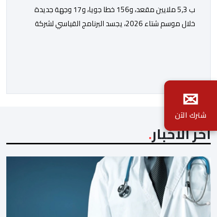
ب 5,3 ملايين مقعد، و156 خطا جويا، و17 وجهة جديدة
خلال موسم شتاء 2026، يجسد البرنامج القياسي لشركة
“رايان إير” بالمغرب الاستراتيجية التي يعتمدها المكتب
الوطني المغربي للسياحة من أجل تعزيز ولوج الوجهات
والجهات بشكل مستدام، ومواكبة المكانة المتنامية للمغرب
في الأسواق الدولية. يؤكد المكتب الوطني المغربي للسياحة
✉
الدينامية المتواصلة لاستراتيجيته في مجال النقل الجوي، […]
شترك الآن
آخر الأخبار