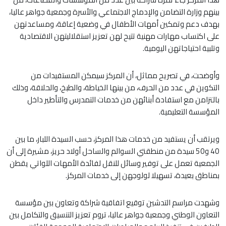
بينهم وزارة التضامن والإدماج الاجتماعي والأسرة وجمعية جواهر عاليا،
بهدف دعم وتمكين أمهات الأطفال في وضعية إعاقة، ومساعدتهن
على اكتساب مهارات مهنية تتيح لهن تعزيز استقلاليتهن الاقتصادية
وتلبية احتياجاتهن اليومية.
وأوضحت، في تصريح مماثل، أن المركز سيمكن المستفيدات من
التكوين في عدد من الحرف، من بينها الخياطة، والطبخ، والحلاقة، وذلك
بالتزامن مع استفادة أبنائهن من خدمات التمدرس والتأطير داخل
المؤسسة التعليمية.
ويرتقب أن يستفيد من خدمات هذا المركز، حسب السيدة اللبار، ما بين
40 و50 سيدة من منطقتي السوالم والساحل أولاد حريز، مشيرة إلى أن
الجمعية تعمل على توفير وسائل للنقل لفائدة الأمهات اللواتي يقطن
بمناطق بعيدة، تسهيلا لولوجهن إلى خدمات المركز.
وشهدت مراسم التدشين توقيع اتفاقية شراكة وتعاون بين مؤسسة
التعاون الوطني وجمعية جواهر عاليا، تروم تعزيز التنسيق والتكامل بين