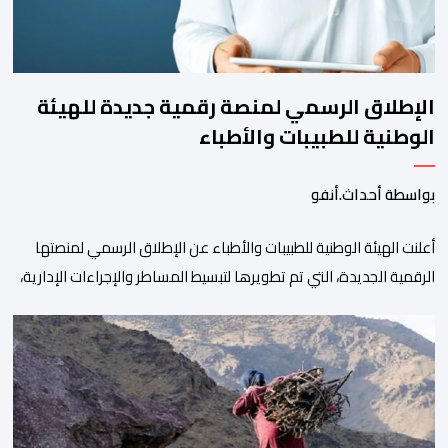
الإطلاق الرسمي لمنصة رقمية جديدة للهيئة
الوطنية للطبيبات والأطباء
بواسطة أحداث.أنفو
أعلنت الهيئة الوطنية للطبيبات والأطباء عن الإطلاق الرسمي لمنصتها
الرقمية الجديدة، التي تم تطويرها لتبسيط المساطر والإجراءات الإدارية،
وتحسين جودة الخدمات المقدمة للأطباء، وتعزيز التواصل بين الأطباء
والمجالس الجهوية للهيئة إلى جانب الهيئة الوطنية. وذكر بلاغ للهيئة أن
هذه المنصة، التي تم إطلاقها في إطار استراتيجيتها الرامية إلى التحديث
والتحول الرقمي، تشكل خطوة مهمة في […]