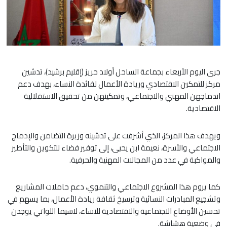
جرى اليوم الأربعاء بجماعة الساحل أولاد حريز (إقليم برشيد)، تدشين
مركز للتمكين الاقتصادي وريادة الأعمال لفائدة النساء، بهدف دعم
اندماجهن المهني والاجتماعي، وتمكينهن من تحقيق الاستقلالية
الاقتصادية.
ويهدف هذا المركز، الذي أشرفت على تدشينه وزيرة التضامن والإدماج
الاجتماعي والأسرة، نعيمة ابن يحيى، إلى توفير فضاء للتكوين والتأطير
والمواكبة في عدد من المجالات المهنية والحرفية.
كما يروم هذا المشروع الاجتماعي والتنموي، دعم حاملات المشاريع
وتشجيع المبادرات النسائية وترسيخ ثقافة ريادة الأعمال، بما يسهم في
تحسين الأوضاع الاجتماعية والاقتصادية للنساء، لاسيما اللواتي يوجدن
في وضعية هشاشة.