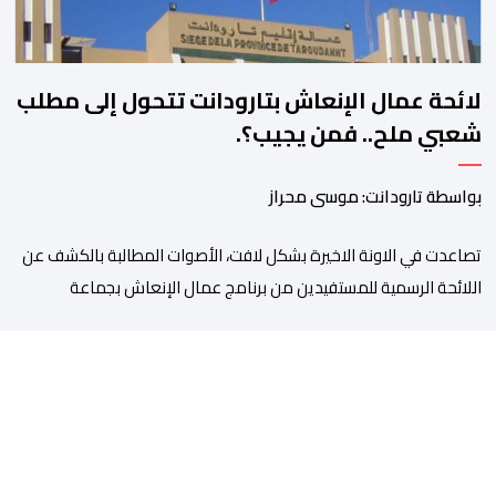
لائحة عمال الإنعاش بتارودانت تتحول إلى مطلب
شعبي ملح.. فمن يجيب؟.
بواسطة تارودانت: موسى محراز
تصاعدت في الاونة الاخيرة بشكل لافت، الأصوات المطالبة بالكشف عن
اللائحة الرسمية للمستفيدين من برنامج عمال الإنعاش بجماعة
تارودانت، بعد أن تحول الملف إلى واحد من أكثر المواضيع إثارة للنقاش
داخل المدينة وعلى منصات التواصل الاجتماعي، وسط دعوات متزايدة
إلى اعتماد مبدأ الشفافية وربط المسؤولية بالمحاسبة. فبعد خروج عبد
الكبير بن طوطو، ثم شخص اخر […]