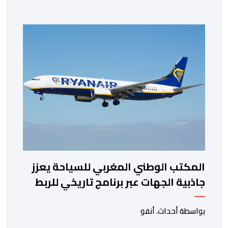
السنة الماضية. واستقبل هذا المطار مليون و217 ألف و574
مسافرا خلال الستة أشهر الأولى من السنة الجارية، مقابل
مليون و60 ألف و480 مسافرا خلال الفترة ذاتها من سنة
[…]
المكتب الوطني المغربي للسياحة يعزز
جاذبية الجهات عبر برنامج تاريخي للربط
الجوي مع شركة "رايان إير"
بواسطة أحداث. أنفو