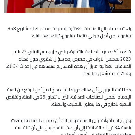
بلغت حصة قطاع الصناعات الغذائية الممولة ضمن بنك المشاريع 358
مشروعا من أصل حوالي 1400 مشروع، تبناها هذا البنك
ذلك ما أكده وزير الصناعة والتجارة، رياض مزور، يوم الاثنين 23 يناير
2023 بمجلس النواب في معرض رده سؤال شفوي حول قطاع
الصناعات الغذائية، مبرزا أن هذه المشاريع ستساهم في إحداث 34 ألفا
و754 فرصة شغل مباشرة.
كما لفت الوزير إلى أن هناك جهودا يجب بذلها من أجل الرفع من نسبة
الإدماج المحلي للصناعات الغذائية، التي لا تتجاوز 25 في المئة، وتقليص
التبعية للخارج في ما يتعلق بالتغليف والتعبئة.
وفي جانب آخر،أكد وزير الصناعة والتجارة، أن صادرات الصناعة ارتفعت
بنسبة 34 في المائة، لافتا إلى أن هذا التقدم يدل على أن تنافسية
وجاذبية هذا القطاع في أحسن أوضاعه.