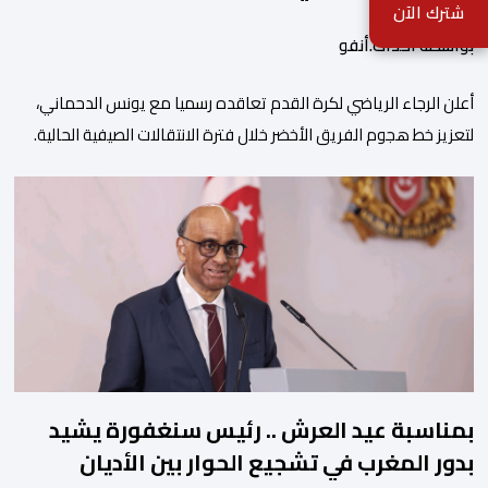
شترك الآن
بواسطة أحداث.أنفو
أعلن الرجاء الرياضي لكرة القدم تعاقده رسميا مع يونس الدحماني،
لتعزيز خط هجوم الفريق الأخضر خلال فترة الانتقالات الصيفية الحالية. ​
ويمتد العقد الذي يربط الدحماني بالنسور لعدة سنوات حتى عام 2030،
حيث يعول عليه الطاقم التقني للرجاء لتقديم الإضافة المرجوة في
المسابقات المحلية والقارية المقبلة. ​وجاء هذا التعاقد بعد أداء لافت
قدمه اللاعب برفقة اتحاد […]
بمناسبة عيد العرش .. رئيس سنغفورة يشيد
بدور المغرب في تشجيع الحوار بين الأديان