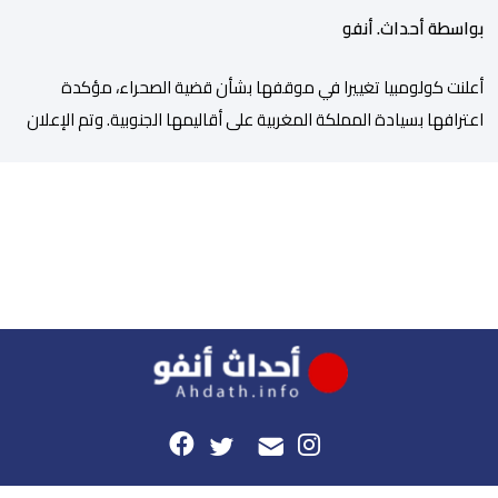
بواسطة أحداث. أنفو
أعلنت كولومبيا تغييرا في موقفها بشأن قضية الصحراء، مؤكدة
اعترافها بسيادة المملكة المغربية على أقاليمها الجنوبية. وتم الإعلان
عن هذا الموقف الجديد، أمس الجمعة، خلال لقاء بين وزير الشؤون
الخارجية والتعاون الافريقي والمغاربة المقيمين بالخارج، ناصر بوريطة،
ونائب رئيس جمهورية كولومبيا، خوسيه مانويل ريستريبو، بحضور وزير
العلاقات الخارجية عمر بولا إسكوبار. وبهذه المناسبة، أكد السيد […]