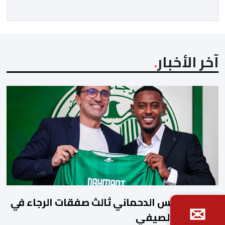
مليون و60 ألف و480 مسافرا خلال الفترة ذاتها من سنة
[…]
آخر الأخبار
رسميا..يونس الدحماني ثالث صفقات الرجاء في
✉
الميركاتو الصيفي