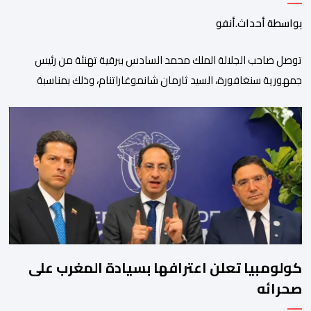
بواسطة أحداث.أنفو
توصل صاحب الجلالة الملك محمد السادس ببرقية تهنئة من رئيس
جمهورية سنغافورة، السيد ثارمان شانموغاراتنام، وذلك بمناسبة
الذكرى السابعة والعشرين لتربع جلالته على عرش أسلافه المنعمين.
وأعرب السيد شانموغاراتنام، في هذه البرقية، باسم الشعب
السنغافوري، عن أحر تهانئه وأطيب متمنياته بموفور الصحة ومزيد من
التوفيق لجلالة الملك، وللشعب المغربي بمزيد من السلام والازدهار.
وأشاد الرئيس […]
كولومبيا تعلن اعترافها بسيادة المغرب على
صحرائه