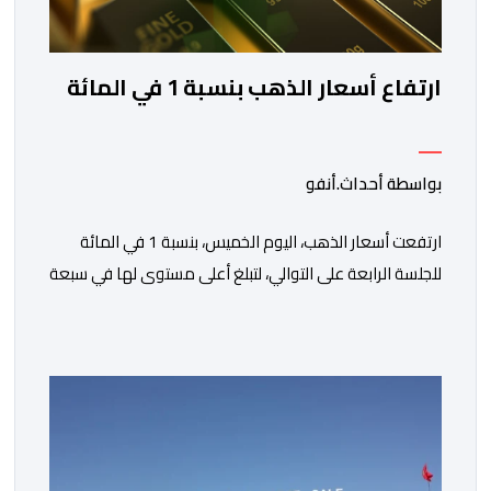
ارتفاع أسعار الذهب بنسبة 1 في المائة
بواسطة أحداث.أنفو
ارتفعت أسعار الذهب، اليوم الخميس، بنسبة 1 في المائة
للجلسة الرابعة على التوالي، لتبلغ أعلى مستوى لها في سبعة
أسابيع، مدعومة بتراجع الدولار وانخفاض عوائد سندات
الخزانة الأمريكية. وزاد سعر الذهب في المعاملات الفورية
بنسبة 1 في المائة إلى 4285,69 دولارا للأوقية، مسجلا أعلى
مستوى له منذ 18 يونيو الماضي، فيما ارتفعت العقود
الأمريكية الآجلة […]