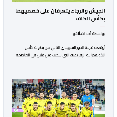
الجيش والرجاء يتعرفان على خصميهما
بكأس الكاف
بواسطة أحداث.أنفو
أوقعت قرعة الدور التمهيدي الثاني من بطولة كأس
الكونفدرالية الإفريقية، التي سحبت قبل قليل في العاصمة
المصرية القاهرة، ممثلي كرة القدم المغربية الرجاء الرياضي
والجيش الملكي في مواجهات مرتقبة أمام أندية غرب
ووسط القارة. ​وسيكون نادي الرجاء الرياضي على موعد مع
مواجهة المتأهل من المباراة التي تجمع بين إيل كانيمي
واريورز النيجيري ونادي أوديب ممثل […]