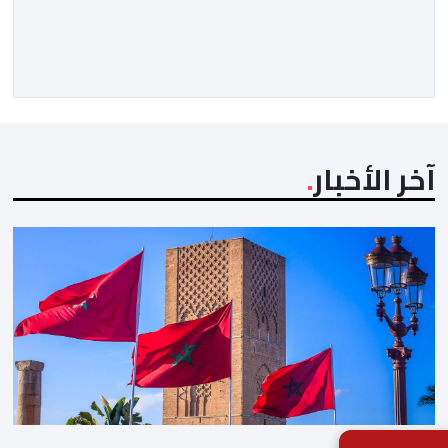
الأخيرة وضمان تطوير آليات العمل الداخلي. ​وشهد اللقاء
تجديد الثقة المتبادلة بين القيادة التنفيذية للاتحاد، حيث أكد
المجتمعون دعمهم الكامل للرئيس إنفانتينو باعتباره
المسؤول الوحيد المباشر والمنتخب من قِبل 211 اتحادا […]
آخر الأخبار