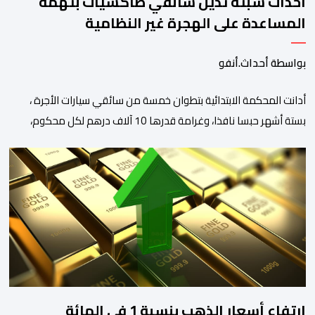
أحداث سبتة تدين سائقي طاكسيات بتهمة
المساعدة على الهجرة غير النظامية
بواسطة أحداث.أنفو
أدانت المحكمة الابتدائية بتطوان خمسة من سائقي سيارات الأجرة ،
بستة أشهر حبسا نافذا، وغرامة قدرها 10 آلاف درهم لكل محكوم،
بتهمة المساعدة على الهجرة غير النظامية على خلفية أحداث سبتة
الأخيرة، وفق ما كشفت عنه مصادر نقابية. وخلفت هذه الأحكام حالة
استياء وسط مهنيي القطاع الذين اعتبروا أن القضاء حمّل السائقين
مسؤوليات “لا يخولها […]
ارتفاع أسعار الذهب بنسبة 1 في المائة