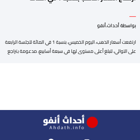
بواسطة أحداث.أنفو
ارتفعت أسعار الذهب، اليوم الخميس، بنسبة 1 في المائة للجلسة الرابعة
على التوالي، لتبلغ أعلى مستوى لها في سبعة أسابيع، مدعومة بتراجع
الدولار وانخفاض عوائد سندات الخزانة الأمريكية. وزاد سعر الذهب في
المعاملات الفورية بنسبة 1 في المائة إلى 4285,69 دولارا للأوقية،
مسجلا أعلى مستوى له منذ 18 يونيو الماضي، فيما ارتفعت العقود
الأمريكية الآجلة […]