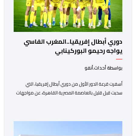
دوري أبطال إفريقيا..المغرب الفاسي
يواجه رحيمو البوركينابي
بواسطة أحداث.أنفو
أسفرت قرعة الدور الأول من دوري أبطال إفريقيا، التي
سحبت قبل قليل بالعاصمة المصرية القاهرة، عن مواجهات
متوازنة لممثلي كرة القدم المغربية، نهضة بركان والمغرب
الفاسي، في مستهل مشوارهما القاري. ​وسيكون نادي
نهضة بركان على موعد في هذا الدور مع الفائز من المباراة
التي تجمع بين ستار سبورت السييراليوني ونادي المدينة