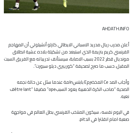
AHDATH.INFO
أعلن مدرب ريال مدريد الاسباني الايطالي كارلو أنشيلوتي أن المهاجم
الفرنسي كريم بنزيمة الذي استبعد من تشكيلة بلاده عشية انطلاق
مونديال قطر 2022 بسبب الاصابة، سيستأنف تدريباته مع الفريق السبت
المقبل، حسب ما صرح لصحيفة “كورييري ديلو سبورت”.
وأجاب المد Ce المخضرمE بابتسnامة عندما سئل عن حالة نجمه
الصحية “صاحب الكرة الذهبية يعود السببope” مضيفا “être lantف
نعيه.
في اليوم نفسه ، سيكون المنتخب الفرنسي بطل العالم في مواجهة
صعبة امام انقلترا في الدpit.