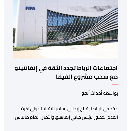
الغامبي، حيث يطمح الفريق […]
اجتماعات الرباط تجدد الثقة في إنفانتينو
مع سحب مشروع الفيفا
بواسطة أحداث.أنفو
عقد في الرباط اجتماع إيجابي ومثمر للاتحاد الدولي لكرة
القدم، بحضور الرئيس جياني إنفانتينو، والأمين العام ماتياس
غرافستروم، وأعضاء مجلس إدارة الفيفا، لمناقشة التطورات