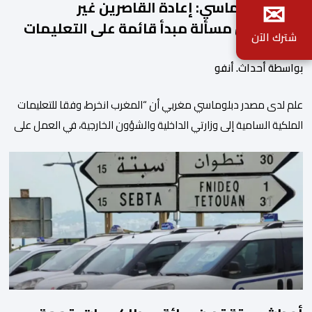
✉
مصدر دبلوماسي: إعادة القاصرين غير
المرفوقين مسألة مبدأ قائمة على التعليمات
شترك الآن
الملكية السامية
بواسطة أحداث. أنفو
علم لدى مصدر دبلوماسي مغربي أن “المغرب انخرط، وفقا للتعليمات
الملكية السامية إلى وزارتي الداخلية والشؤون الخارجية، في العمل على
تحديد هوية القاصرين غير المرفوقين بهدف إعادتهم إلى الوطن”. وفي
هذا الإطار، أكد أن المملكة المغربية مستعدة للتنسيق مع شركائها
الإسبان والأوروبيين من أجل إعادة القاصرين غير المرفوقين. وأعرب
المصدر ذاته عن الأسف لكونه “في […]