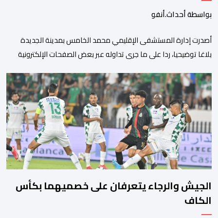
بواسطة أحداث.أنفو
أصدرت إدارة المستشفى الإقليمي محمد الخامس بمدينة الجديدة
بلاغا توضيحيا، ردا على ما جرى تداوله عبر بعض الصفحات الإلكترونية
ومنصات التواصل الاجتماعي بشأن مزاعم تفيد بأن سيدة حامل وضعت
مولودها أمام الباب الرئيسي للمستشفى بسبب رفض استقبالها أو
التكفل بها. وأكدت إدارة المستشفى أن السيدة المعنية حضرت إلى
مصلحة الولادة، حيث تم استقبالها وتسجيلها وإخضاعها […]
الجيش والرجاء يتعرفان على خصميهما بكأس
الكاف