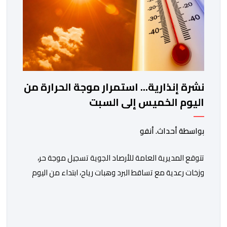
نشرة إنذارية... استمرار موجة الحرارة من
اليوم الخميس إلى السبت
بواسطة أحداث. أنفو
تتوقع المديرية العامة للأرصاد الجوية تسجيل موجة حر،
وزخات رعدية مع تساقط البرد وهبات رياح، ابتداء من اليوم
الخميس إلى غاية يوم السبت، بعدد من مناطق المملكة.
وأوضحت المديرية، في نشرة إنذارية محينة من مستوى
يقظة “برتقالي”، أنه من المرتقب تسجيل موجة حر، من اليوم