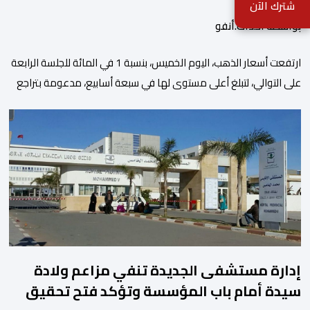
شترك الآن
بواسطة أحداث.أنفو
ارتفعت أسعار الذهب، اليوم الخميس، بنسبة 1 في المائة للجلسة الرابعة
على التوالي، لتبلغ أعلى مستوى لها في سبعة أسابيع، مدعومة بتراجع
الدولار وانخفاض عوائد سندات الخزانة الأمريكية. وزاد سعر الذهب في
المعاملات الفورية بنسبة 1 في المائة إلى 4285,69 دولارا للأوقية،
مسجلا أعلى مستوى له منذ 18 يونيو الماضي، فيما ارتفعت العقود
الأمريكية الآجلة […]
إدارة مستشفى الجديدة تنفي مزاعم ولادة
سيدة أمام باب المؤسسة وتؤكد فتح تحقيق