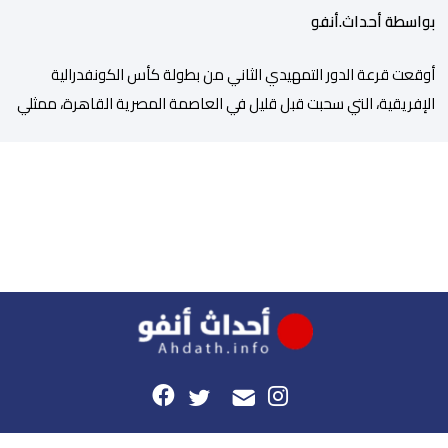
بواسطة أحداث.أنفو
أوقعت قرعة الدور التمهيدي الثاني من بطولة كأس الكونفدرالية
الإفريقية، التي سحبت قبل قليل في العاصمة المصرية القاهرة، ممثلي
كرة القدم المغربية الرجاء الرياضي والجيش الملكي في مواجهات
مرتقبة أمام أندية غرب ووسط القارة. ​وسيكون نادي الرجاء الرياضي
على موعد مع مواجهة المتأهل من المباراة التي تجمع بين إيل
كانيمي واريورز النيجيري ونادي أوديب ممثل […]