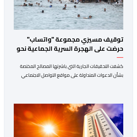
توقيف مسيرَي مجموعة "واتساب"
حرضت على الهجرة السرية الجماعية نحو
سبتة
كشفت التحقيقات الجارية التي باشرتها المصالح المختصة
بشأن الدعوات المتداولة على مواقع التواصل الاجتماعي
لتنظيم محاولات هجرة غير نظامية جماعية، عن تورط شخصين
في الإشراف على مجموعة إلكترونية استُغلت للتحريض على
عبور الحدود بشكل غير قانوني. وحسب مصادر مطلعة، فقد
أسفرت الأبحاث التقنية المنجزة عن تحديد هوية المشتبه فيه
الأول، الذي يعتقد أنه كان يشرف […]