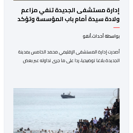
إدارة مستشفى الجديدة تنفي مزاعم
ولادة سيدة أمام باب المؤسسة وتؤكد
فتح تحقيق
بواسطة أحداث.أنفو
أصدرت إدارة المستشفى الإقليمي محمد الخامس بمدينة
الجديدة بلاغا توضيحيا، ردا على ما جرى تداوله عبر بعض
الصفحات الإلكترونية ومنصات التواصل الاجتماعي بشأن
مزاعم تفيد بأن سيدة حامل وضعت مولودها أمام الباب
الرئيسي للمستشفى بسبب رفض استقبالها أو التكفل بها.
وأكدت إدارة المستشفى أن السيدة المعنية حضرت إلى
مصلحة الولادة، حيث تم استقبالها وتسجيلها وإخضاعها […]