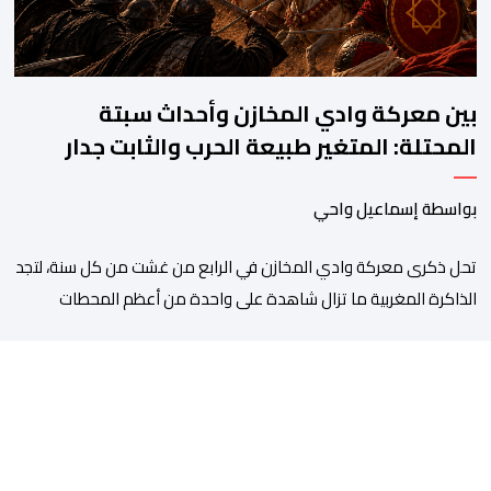
بين معركة وادي المخازن وأحداث سبتة
المحتلة: المتغير طبيعة الحرب والثابت جدار
الصد الوطني
بواسطة إسماعيل واحي
تحل ذكرى معركة وادي المخازن في الرابع من غشت من كل سنة، لتجد
الذاكرة المغربية ما تزال شاهدة على واحدة من أعظم المحطات
التاريخية للمملكة، بما كرسته منذ قرون مضت من دروس استراتيجية لا
تزال حاضرة حتى اليوم، وعلى رأسها أن الطامعين في تدمير المغرب لا
يتحركون إلا عندما يجدون انقساما داخليا يمكن استغلاله. في […]