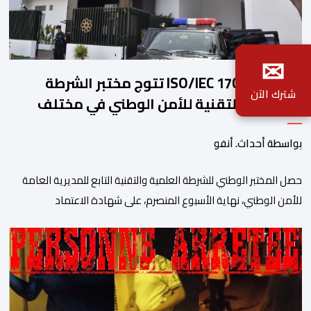
✉
شهادة ISO/IEC 17025 تتوج مختبر الشرطة
شترك الآن
العلمية والتقنية للأمن الوطني في مختلف
الخبرات الجنائية
بواسطة أحداث. أنفو
حصل المختبر الوطني للشرطة العلمية والتقنية التابع للمديرية العامة
للأمن الوطني، نهاية الأسبوع المنصرم، على شهادة الاعتماد
والمطابقة والجودة بالمعيار الدولي “ISO/CEI 17025″، وذلك في
مختلف التخصصات والخبرات الشرعية، بما فيها فروع البيولوجيا والكيمياء،
وتدقيق وفحص الوثائق، والحرائق والمتفجرات، وكذا الآثار الرقمية
والمخدرات والمواد السمومية.وكانت المنظمة الأمريكية للاعتماد
والتقييس ″The ANSI National Accreditation Board″، المختصة […]