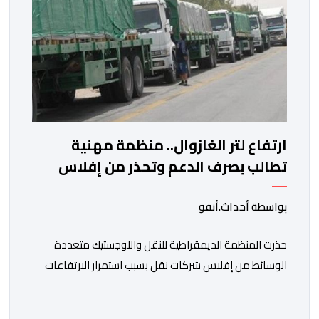
ارتفاع لتر الغازوال.. منظمة مهنية
تطالب بصرف الدعم وتحذر من إفلاس
شركات النقل
بواسطة أحداث.أنفو
حذرت المنظمة الديمقراطية للنقل واللوجستيك متعددة
الوسائط من إفلاس شركات نقل بسبب استمرار الارتفاعات
المتتالية لأسعار الغازوال وكلك ما تصفه ب”امتناع” الحكومة
عن صرف أشطر الدعم المباشر المخصص لمهنيي النقل