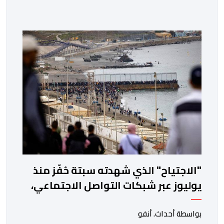
تفاصيل التقرير الأخير للمندوبية السامية للتخطيط، حول سوق
الشغل، يتعين التذكير بأن هذه الأخيرة، غيرت منهجيتها في
احتساب البطالة، معتمدة جيلا جديدا من البحوث فيما […]
"الاجتياح" الذي شهدته سبتة حُفّز منذ
يوليوز عبر شبكات التواصل الاجتماعي،
خصوصاً انطلاقاً من الجزائر
بواسطة أحداث. أنفو