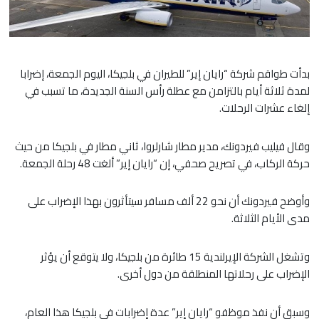
بدأت طواقم شركة “رايان إير” للطيران في بلجيكا، اليوم الجمعة، إضرابا
لمدة ثلاثة أيام بالتزامن مع عطلة رأس السنة الجديدة، ما تسبب في
إلغاء عشرات الرحلات.
وقال فيليب فيردونك، مدير مطار شارلروا، ثاني مطار في بلجيكا من حيث
حركة الركاب، في تصريح صحفي، إن “رايان إير” ألغت 48 رحلة الجمعة.
وأوضح فيردونك أن نحو 22 ألف مسافر سيتأثرون بهذا الإضراب على
مدى الأيام الثلاثة.
وتشغل الشركة الإيرلندية 15 طائرة من بلجيكا، ولا يتوقع أن يؤثر
الإضراب على رحلاتها المنطلقة من دول أخرى.
وسبق أن نفذ موظفو “رايان إير” عدة إضرابات في بلجيكا هذا العام،