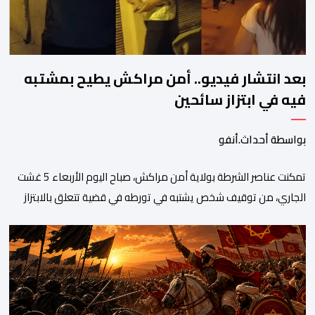
بعد انتشار فيديو.. أمن مراكش يطيح بمشتبه
فيه في ابتزاز سائحين
بواسطة أحداث.أنفو
تمكنت عناصر الشرطة بولاية أمن مراكش، صباح اليوم الأربعاء 5 غشت
الجاري، من توقيف شخص يشتبه في تورطه في قضية تتعلق بالابتزاز
وممارسة الإرشاد السياحي بدون رخصة. وكان المشتبه فيه قد عرّض
سائحين أجنبيين للابتزاز بالمدينة العتيقة بمراكش، وطالبهما بمبلغ مالي
غير مستحق بدعوى ممارسة نشاط مرتبط بالإرشاد السياحي بدون
رخصة، وهي الأفعال الإجرامية التي […]