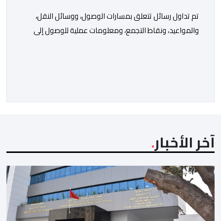
تم تداول رسائل تتعلق بمسارات الوصول، ووسائل النقل،
والمواعيد، ونقاط التجمع، ومعلومات عملية للوصول إلى
محيط الحاجز البحري بمنطقة تراخال. شهدت مدينة سبتة،
بحسب تقرير استخباراتي إسباني، حملة رقمية واسعة انطلقت
منذ مطلع شهر يوليوز، ساهمت في تحفيز محاولات العبور
الجماعي نحو المدينة، وحققت ما يقارب 11 مليون تفاعل
أو وصول محتمل عبر شبكات التواصل […]
آخر الأخبار