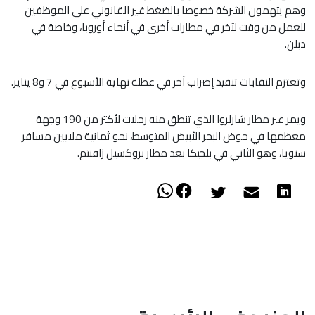
وهم يتهمون الشركة خصوصا بالضغط غير القانوني على الموظفين
للعمل من وقت لآخر في مطارات أخرى في أنحاء أوروبا، وخاصة في
دبلن.
وتعتزم النقابات تنفيذ إضراب آخر في عطلة نهاية الأسبوع في 7 و8 يناير.
ويمر عبر مطار شارلروا الذي تنطق منه رحلات لأكثر من 190 وجهة
معظمها في حوض البحر الأبيض المتوسط، نحو ثمانية ملايين مسافر
سنويا، وهو الثاني في بلجيكا بعد مطار بروكسيل زافنتم.