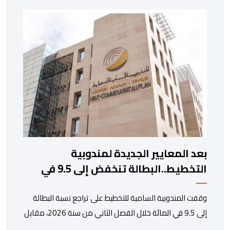
الطرقي. وجاء بلاغ للمنظمة، “أصبحت المقاولات النقلية،
والسائقون المهنيون، على حد سواء، يواجهون ضغوطا
اقتصادية غير مسبوقة نتيجة الارتفاع المستمر في كلفة
العملية النقلية، حيث […]
بعد المعايير الجديدة لمندوبية
التخطيط..البطالة تنخفض إلى 9.5 في
المائة
وقفت المندوبية السامية للتخطيط على تراجع نسبة البطالة
إلى 9.5 في المائة خلال الفصل الثاني من سنة 2026، مقابل
13 في المائة مع متم سنة 2025. لكن قبل الدخول في