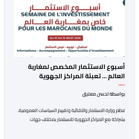
أسبوع الاستثمار المخصص لمغاربة
العالم … تعبئة المراكز الجهوية
للاستثمار لمواكبة مشاريع مغاربة
العالم
بواسطة لحسن معتيق
تنظم وزارة الاستثمار والتقائية وتقييم السياسات العمومية،
بشراكة مع المراكز الجهوية للاستثمار بمختلف جهات
المملكة، خلال الفترة الممتدة من 10 إلى 13 غشت 2026،
دورة جديدة من أسبوع الاستثمار المخصص لمغاربة العالم .