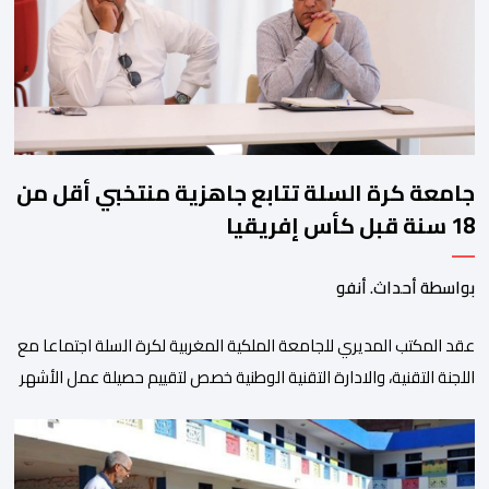
ومن المرتقب أن تعرف فعاليات الموسم إقبالا جماهيريا
واسعا،في ظل الشغف الكبير الذي يحظى به فن التبوريدة، باعتبارهأحد أبرز م
جامعة كرة السلة تتابع جاهزية منتخبي أقل من
18 سنة قبل كأس إفريقيا
بواسطة أحداث. أنفو
عقد المكتب المديري للجامعة الملكية المغربية لكرة السلة اجتماعا مع
اللجنة التقنية، والادارة التقنية الوطنية خصص لتقييم حصيلة عمل الأشهر
الثلاثة الماضية، والوقوف على مختلف المحطات التي شهدتها
المنتخبات الوطنية خلال الفترة الأخيرة. وشهد الاجتماع تقديم عرض
مفصل حول مشاركة المنتخبين الوطنيين لأقل من 18 سنة، إناثا وذكورا،