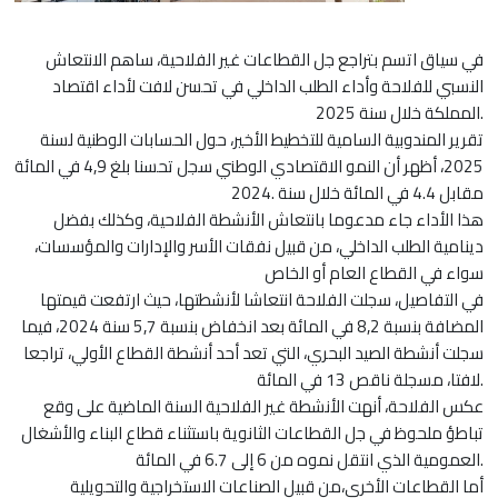
في سياق اتسم بتراجع جل القطاعات غير الفلاحية، ساهم الانتعاش
النسبي للفلاحة وأداء الطلب الداخلي في تحسن لافت لأداء اقتصاد
المملكة خلال سنة 2025.
تقرير المندوبية السامية للتخطيط الأخير، حول الحسابات الوطنية لسنة
2025، أظهر أن النمو الاقتصادي الوطني سجل تحسنا بلغ 4,9 في المائة
مقابل 4.4 في المائة خلال سنة .2024
هذا الأداء جاء مدعوما بانتعاش الأنشطة الفلاحية، وكذلك بفضل
دينامية الطلب الداخلي، من قبيل نفقات الأسر والإدارات والمؤسسات،
سواء في القطاع العام أو الخاص
في التفاصيل، سجلت الفلاحة انتعاشا لأنشطتها، حيث ارتفعت قيمتها
المضافة بنسبة 8,2 في المائة بعد انخفاض بنسبة 5,7 سنة 2024، فيما
سجلت أنشطة الصيد البحري، التي تعد أحد أنشطة القطاع الأولي، تراجعا
لافتا، مسجلة ناقص 13 في المائة.
عكس الفلاحة، أنهت الأنشطة غير الفلاحية السنة الماضية على وقع
تباطؤ ملحوظ في جل القطاعات الثانوية باستثناء قطاع البناء والأشغال
العمومية الذي انتقل نموه من 6 إلى 6.7 في المائة.
أما القطاعات الأخرى،من قبيل الصناعات الاستخراجية والتحويلية