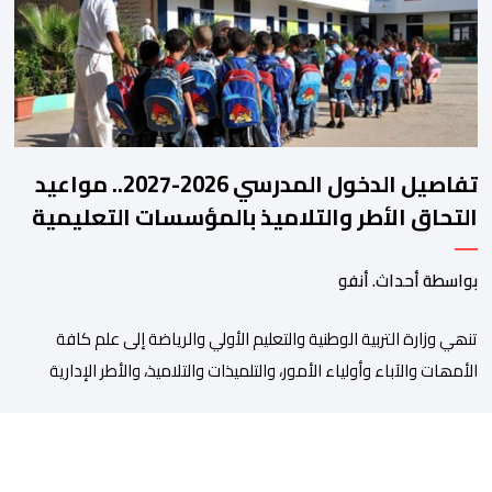
من طرف اللجنة التقنية التي واكبت كل […]
تفاصيل الدخول المدرسي 2026-2027.. مواعيد
التحاق الأطر والتلاميذ بالمؤسسات التعليمية
بواسطة أحداث. أنفو
تنھي وزارة التربیة الوطنیة والتعلیم الأولي والریاضة إلى علم كافة
الأمھات والآباء وأولیاء الأمور، والتلمیذات والتلامیذ، والأطر الإداریة
والتربویة وإلى الرأي العام الوطني، أن الدخول المدرسي لسنة 2026-
2027 سیتم في موعده الرسمي المحدد سلفا طبقا لمقتضیات المقرر
الوزاري رقم 047.26 الصادر بتاریخ 3 یولیوز 2026 بشأن تنظیم السنة