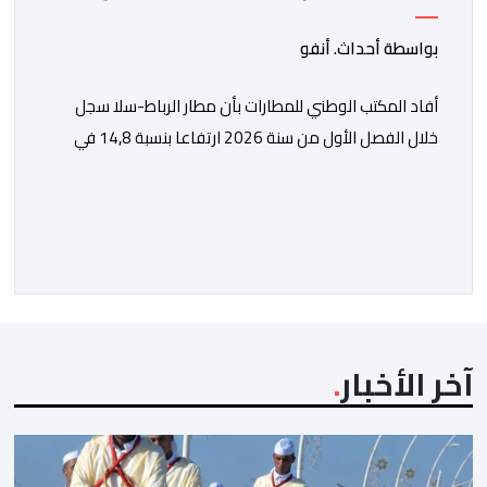
الفصل الأول من 2026
بواسطة أحداث. أنفو
أفاد المكتب الوطني للمطارات بأن مطار الرباط-سلا سجل
خلال الفصل الأول من سنة 2026 ارتفاعا بنسبة 14,8 في
المائة في حركة المسافرين مقارنة مع نفس الفترة من
السنة الماضية. واستقبل هذا المطار مليون و217 ألف و574
مسافرا خلال الستة أشهر الأولى من السنة الجارية، مقابل
مليون و60 ألف و480 مسافرا خلال الفترة ذاتها من سنة
[…]
آخر الأخبار