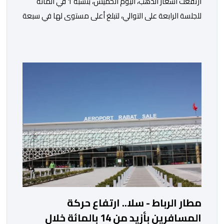
ارتفعت أسعار الذهب، اليوم الخميس، بنسبة 1 في المائة
للجلسة الرابعة على التوالي، لتبلغ أعلى مستوى لها في سبعة
أسابيع، مدعومة بتراجع الدولار وانخفاض عوائد سندات
الخزانة الأمريكية. وزاد سعر الذهب في المعاملات الفورية
بنسبة 1 في المائة إلى 4285,69 دولارا للأوقية، مسجلا أعلى
مستوى له منذ 18 يونيو الماضي، فيما ارتفعت العقود
الأمريكية الآجلة […]
مطار الرباط - سلا.. ارتفاع حركة
المسافرين بأزيد من 14 بالمائة خلال