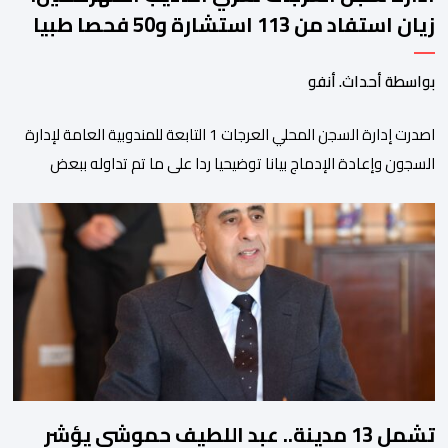
زيان استفاد من 113 استشارة و50 فحصا طبيا
بواسطة أحداث. أنفو
اصدرت إدارة السجن المحلي العرجات 1 التابعة للمندوبية العامة لإدارة
السجون وإعادة الإدماج بيانا توضيحيا ردا على ما تم تداوله ببعض
الجرائد والمواقع الالكترونية بخصوص الوضعية الصحية للسجين محمد
زيان، المعتقل بالمؤسسة ذاتها، وذلك لتنوير الرأي العام بالحقائق
والمعطيات الدقيقة.واوضحت إدارة المؤسسة السجنية أن المعني
بالأمر يستفيد منذ إيداعه من تتبع طبي منتظم ومستمر وفقا […]
تشمل 13 مدينة.. عبد اللطيف حموشي يؤشر