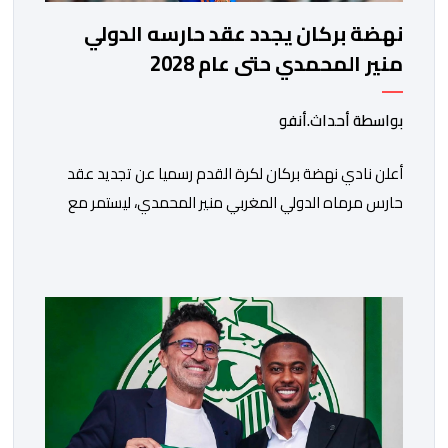
نهضة بركان يجدد عقد حارسه الدولي
منير المحمدي حتى عام 2028
بواسطة أحداث.أنفو
​أعلن نادي نهضة بركان لكرة القدم رسميا عن تجديد عقد
حارس مرماه الدولي المغربي منير المحمدي، ليستمر مع
الفريق البرتقالي بعقد يمتد حتى صيف عام 2028. ​وجاء هذا
الإعلان عبر الحسابات الرسمية للنادي على منصات التواصل
الاجتماعي، مصحوبا بعبارة “الرحلة مستمرة”، في إشارة إلى
رغبة الإدارة في الحفاظ على ركائز الفريق والتعزيز من
استقراره الفني […]