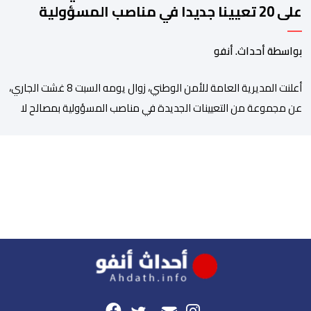
على 20 تعيينا جديدا في مناصب المسؤولية
بمصالح الأمن الوطني
بواسطة أحداث. أنفو
أعلنت المديرية العامة للأمن الوطني، زوال يومه السبت 8 غشت الجاري،
عن مجموعة من التعيينات الجديدة في مناصب المسؤولية بمصالح لا
ممركزة للأمن الوطني بمدن الناظور ومراكش وأكادير وتيكيوين
والعروي وأسفي ووجدة والعيون والدار البيضاء وبني ملال وابن جرير
وطنجة وأصيلة، وذلك في إطار دينامية داخلية تهدف لضخ دماء جديدة
والاستعانة بكفاءات أمنية شابة ومتمرسة، […]