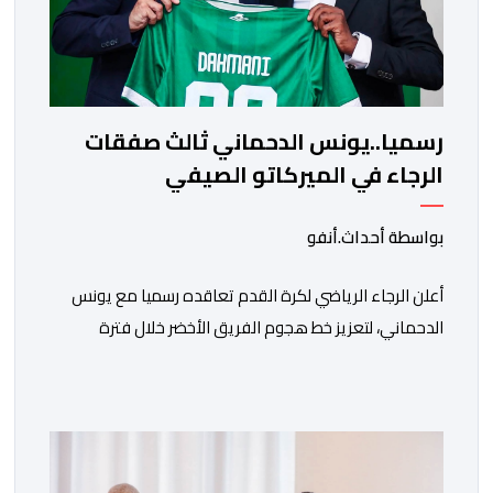
رسميا..يونس الدحماني ثالث صفقات
الرجاء في الميركاتو الصيفي
بواسطة أحداث.أنفو
أعلن الرجاء الرياضي لكرة القدم تعاقده رسميا مع يونس
الدحماني، لتعزيز خط هجوم الفريق الأخضر خلال فترة
الانتقالات الصيفية الحالية. ​ويمتد العقد الذي يربط الدحماني
بالنسور لعدة سنوات حتى عام 2030، حيث يعول عليه
الطاقم التقني للرجاء لتقديم الإضافة المرجوة في
المسابقات المحلية والقارية المقبلة. ​وجاء هذا التعاقد بعد
أداء لافت قدمه اللاعب برفقة اتحاد […]