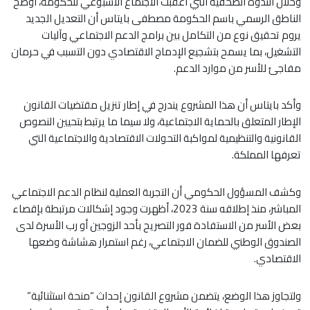
وخلال الندوة الصحفية التي أعقبت الاجتماع الأسبوعي للحكومة، أوضح
الناطق الرسمي باسم الحكومة مصطفى بايتاس أن التعديل الجديد
يروم تحقيق نوع من التكامل بين برامج الدعم الاجتماعي وآليات
التشغيل، بما يسمح بتشجيع الإدماج الاقتصادي دون التسبب في حرمان
مفاجئ للأسر من موارد الدعم.
وأكد بايتاس أن هذا المشروع يندرج في إطار تنزيل مقتضيات القانون
الإطار المتعلق بالحماية الاجتماعية، ولا سيما ما يرتبط بتحيين النصوص
القانونية والتنظيمية لمواكبة التحولات الاقتصادية والاجتماعية التي
تعرفها المملكة.
وكشف المسؤول الحكومي أن التجربة العملية لنظام الدعم الاجتماعي
المباشر، منذ إطلاقه سنة 2023، أظهرت وجود إشكالات مرتبطة بإقصاء
بعض الأسر من الاستفادة فور التصريح بأحد الزوجين أو رب الأسرة لدى
الصندوق الوطني للضمان الاجتماعي، رغم استمرار هشاشة وضعها
الاقتصادي.
ولتجاوز هذا الوضع، يتضمن مشروع القانون إحداث “منحة استثنائية”