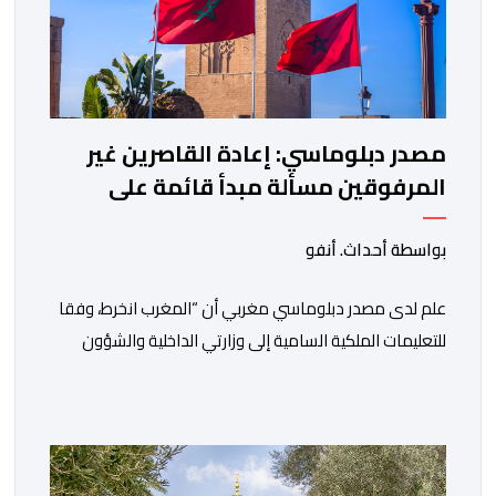
مصدر دبلوماسي: إعادة القاصرين غير
المرفوقين مسألة مبدأ قائمة على
التعليمات الملكية السامية
بواسطة أحداث. أنفو
علم لدى مصدر دبلوماسي مغربي أن “المغرب انخرط، وفقا
للتعليمات الملكية السامية إلى وزارتي الداخلية والشؤون
الخارجية، في العمل على تحديد هوية القاصرين غير
المرفوقين بهدف إعادتهم إلى الوطن”. وفي هذا الإطار، أكد
أن المملكة المغربية مستعدة للتنسيق مع شركائها الإسبان
والأوروبيين من أجل إعادة القاصرين غير المرفوقين. وأعرب