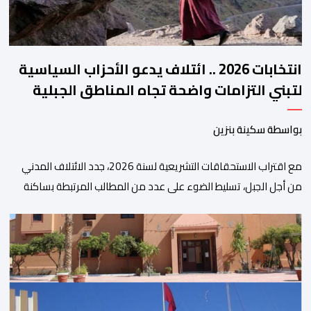
انتخابات 2026 .. ائتلاف يدعو الأحزاب السياسية
لتبني التزامات واضحة تجاه المناطق الجبلية
بواسطة سكينة بنزين
مع اقتراب الاستحقاقات التشريعية لسنة 2026، جدد الائتلاف المدني
من أجل الجبل، تسليط الضوء على عدد من المطالب المرتبطة بساكنة
المناطق الجبلية. وفي هذا السياق، أطلق الائتلاف مذكرة مطلبية، دعا
فيها الأحزاب السياسية، إلى ادراج 10 التزامات ضمن برامجها الانتخابية
المنتظرة، في إطار تعاقد سياسي مع المناطق الجبلية والانتقال من
الوعود الانتخابية إلى التزامات عملية […]