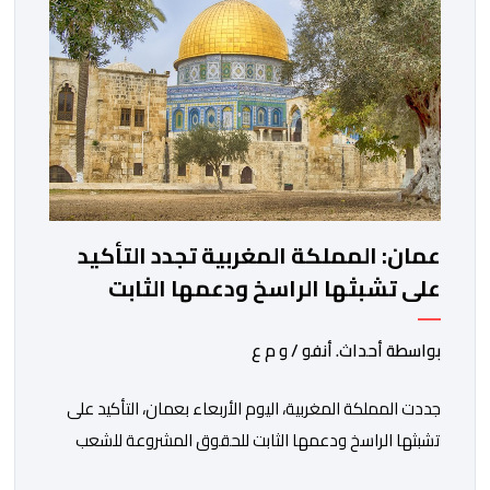
المصدر ذاته عن الأسف لكونه “في […]
عمان: المملكة المغربية تجدد التأكيد
على تشبثها الراسخ ودعمها الثابت
للحقوق المشروعة للشعب الفلسطيني
الشقيق
بواسطة أحداث. أنفو / و م ع
جددت المملكة المغربية، اليوم الأربعاء بعمان، التأكيد على
تشبثها الراسخ ودعمها الثابت للحقوق المشروعة للشعب
الفلسطيني الشقيق في نيل حريته وإقامة دولته المستقلة