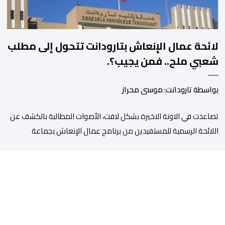
لائحة عمال الإنعاش بتارودانت تتحول إلى مطلب
شعبي ملح.. فمن يجيب؟.
بواسطة تارودانت: موسى محراز
تصاعدت في الاونة الاخيرة بشكل لافت، الأصوات المطالبة بالكشف عن
اللائحة الرسمية للمستفيدين من برنامج عمال الإنعاش بجماعة
تارودانت، بعد أن تحول الملف إلى واحد من أكثر المواضيع إثارة للنقاش
داخل المدينة وعلى منصات التواصل الاجتماعي، وسط دعوات متزايدة
إلى اعتماد مبدأ الشفافية وربط المسؤولية بالمحاسبة. فبعد خروج عبد
الكبير بن طوطو، ثم شخص اخر […]