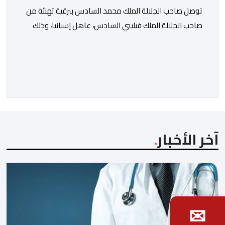
توصل صاحب الجلالة الملك محمد السادس ببرقية تهنئة من
صاحب الجلالة الملك فيليبي السادس، عاهل إسبانيا، وذلك
بمناسبة الذكرى السابعة والعشرين لتربع جلالته على عرش
أسلافه المنعمين. وأعرب العاهل الإسباني، في هذه البرقية،
باسمه الخاص وباسم الحكومة والشعب الإسبانيين، عن أحر
تهانيه وأطيب تمنياته بالسعادة والصحة لشقيقه جلالة
الملك، وبالمزيد من الازدهار والرفاه للشعب المغربي. […]
آخر الأخبار
✉