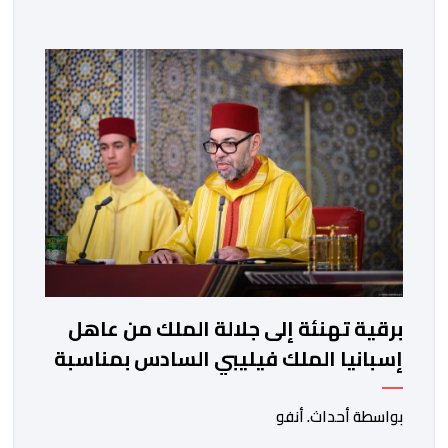
على حدود الرابع من يونيو 1967 وعاصمتها القدس
الشريف، واقتناعها بفضائل الحوار والتفاوض كسبيل وحيد
لحل الصراع الفلسطيني- الإسرائيلي، بعيدا عن أعمال العنف
والتطرف والتصرفات أحادية الجانب، وكذا انخراطها التام في
كل […]
برقية تهنئة إلى جلالة الملك من عاهل
إسبانيا الملك فيليبي السادس بمناسبة
عيد العرش المجيد
بواسطة أحداث. أنفو