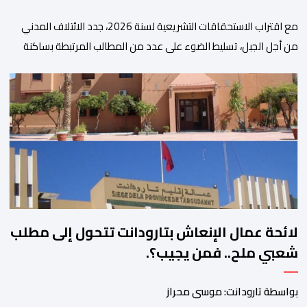
مع اقتراب الاستحقاقات التشريعية لسنة 2026، جدد الائتلاف المدني
من أجل الجبل، تسليط الضوء على عدد من المطالب المرتبطة بساكنة
المناطق الجبلية. وفي هذا السياق، أطلق الائتلاف مذكرة مطلبية، دعا
فيها الأحزاب السياسية، إلى ادراج 10 التزامات ضمن برامجها الانتخابية
المنتظرة، في إطار تعاقد سياسي مع المناطق الجبلية والانتقال من
الوعود الانتخابية إلى التزامات عملية […]
لائحة عمال الإنعاش بتارودانت تتحول إلى مطلب
شعبي ملح.. فمن يجيب؟.
بواسطة تارودانت: موسى محراز