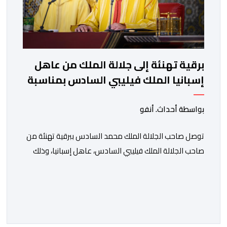
برقية تهنئة إلى جلالة الملك من عاهل
إسبانيا الملك فيليبي السادس بمناسبة
عيد العرش المجيد
بواسطة أحداث. أنفو
توصل صاحب الجلالة الملك محمد السادس ببرقية تهنئة من
صاحب الجلالة الملك فيليبي السادس، عاهل إسبانيا، وذلك
بمناسبة الذكرى السابعة والعشرين لتربع جلالته على عرش
أسلافه المنعمين. وأعرب العاهل الإسباني، في هذه البرقية،
باسمه الخاص وباسم الحكومة والشعب الإسبانيين، عن أحر
تهانيه وأطيب تمنياته بالسعادة والصحة لشقيقه جلالة
الملك، وبالمزيد من الازدهار والرفاه للشعب المغربي. […]