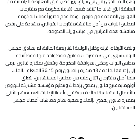
وهو الأمر الذي يأتي في سياق يثير غضب فرق المعارضة البرلمانية من
العلاقة التي غالبا ما تنتقد ضعف تفاعلالحكومة مع مقترحات
القوانين المقدمة من طرفها، وكذا عدم حضور أعضاء الحكومة
لمجلس النواب من أجل مناقشةمقترحات القوانين، مشددة على رفض
مناقشة هذه القزانين في غياب وزراء الحكومة.
وبلغة الأرقام، فإنه وخلال الولاية التشريعية الحالية، لم يصادق مجلس
النواب سوى على 3 مقترحات قوانين فقط؛واحد منها فقط أنتجه
مجلس النواب وحظي بموافقة الحكومة، ويتعلق بمقترح قانون يرمي
إلى إضافة المادة 137 مكررة بالقانون رقم 36.15 المتعلق بالماء،
بينما أحيل مقترحان اثنان عليه من مجلس المستشارين، يتعلق
أولهمابمقترح قانون يقضي بإحداث وتنظيم مؤسسة مشتركة للنهوض
بالأعمال الاجتماعية لفائدة موظفي وأعوانالإدارات العمومية، والثاني
بمقترح قانون يقضي بإلغاء وتصفية نظام معاشات أعضاء مجلس
المستشارين.
.