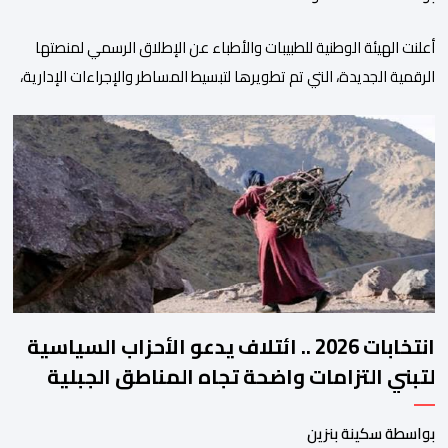
أعلنت الهيئة الوطنية للطبيبات والأطباء عن الإطلاق الرسمي لمنصتها
الرقمية الجديدة، التي تم تطويرها لتبسيط المساطر والإجراءات الإدارية،
وتحسين جودة الخدمات المقدمة للأطباء، وتعزيز التواصل بين الأطباء
والمجالس الجهوية للهيئة إلى جانب الهيئة الوطنية. وذكر بلاغ للهيئة أن
هذه المنصة، التي تم إطلاقها في إطار استراتيجيتها الرامية إلى التحديث
والتحول الرقمي، تشكل خطوة مهمة في […]
انتخابات 2026 .. ائتلاف يدعو الأحزاب السياسية
لتبني التزامات واضحة تجاه المناطق الجبلية
بواسطة سكينة بنزين