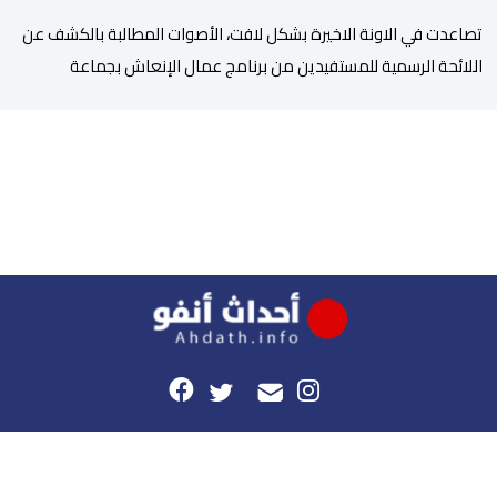
تصاعدت في الاونة الاخيرة بشكل لافت، الأصوات المطالبة بالكشف عن
اللائحة الرسمية للمستفيدين من برنامج عمال الإنعاش بجماعة
تارودانت، بعد أن تحول الملف إلى واحد من أكثر المواضيع إثارة للنقاش
داخل المدينة وعلى منصات التواصل الاجتماعي، وسط دعوات متزايدة
إلى اعتماد مبدأ الشفافية وربط المسؤولية بالمحاسبة. فبعد خروج عبد
الكبير بن طوطو، ثم شخص اخر […]
هذا الموقع
راسلونا