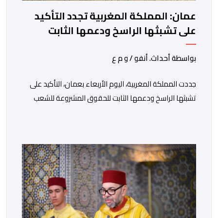
عمان: المملكة المغربية تجدد التأكيد
على تشبثها الراسخ ودعمها الثابت
للحقوق المشروعة للشعب الفلسطيني
الشقيق
بواسطة أحداث. أنفو / و م ع
جددت المملكة المغربية، اليوم الأربعاء بعمان، التأكيد على
تشبثها الراسخ ودعمها الثابت للحقوق المشروعة للشعب
الفلسطيني الشقيق في نيل حريته وإقامة دولته المستقلة
على حدود الرابع من يونيو 1967 وعاصمتها القدس
الشريف، واقتناعها بفضائل الحوار والتفاوض كسبيل وحيد
لحل الصراع الفلسطيني- الإسرائيلي، بعيدا عن أعمال العنف
والتطرف والتصرفات أحادية الجانب، وكذا انخراطها التام في
كل […]