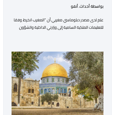
بواسطة أحداث. أنفو
علم لدى مصدر دبلوماسي مغربي أن “المغرب انخرط، وفقا
للتعليمات الملكية السامية إلى وزارتي الداخلية والشؤون
الخارجية، في العمل على تحديد هوية القاصرين غير
المرفوقين بهدف إعادتهم إلى الوطن”. وفي هذا الإطار، أكد
أن المملكة المغربية مستعدة للتنسيق مع شركائها الإسبان
والأوروبيين من أجل إعادة القاصرين غير المرفوقين. وأعرب
المصدر ذاته عن الأسف لكونه “في […]