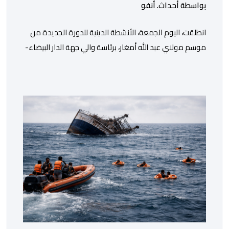
بواسطة أحداث. أنفو
انطلقت، اليوم الجمعة، الأنشطة الدينية للدورة الجديدة من
موسم مولاي عبد الله أمغار، برئاسة والي جهة الدار البيضاء-
سطات، وعامل إقليم الجديدة، ورئيس جماعة مولاي عبد الله،
ورئيس المجلس الإقليمي للجديدة، ورئيس المجلس العلمي
المحلي للجديدة، وذلك بحضور شخصيات مدنية وعسكرية
ودينية. وجرت مراسيم افتتاح فعاليات الموسم بالخيمة
الرسمية، حيث أُلقيت كلمات كل من رئيس المجلس […]