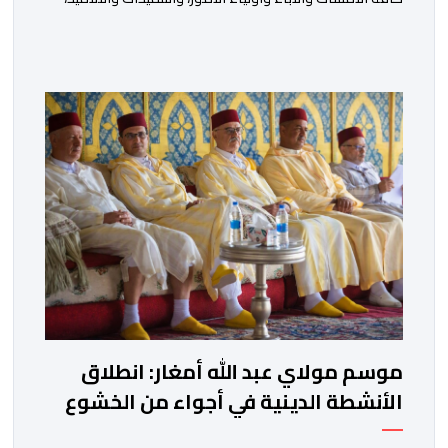
والأطر الإداریة والتربویة وإلى الرأي العام الوطني، أن الدخول
المدرسي لسنة 2026-2027 سیتم في موعده الرسمي
المحدد سلفا طبقا لمقتضیات المقرر الوزاري رقم 047.26
الصادر بتاریخ 3 یولیوز 2026 بشأن تنظیم السنة الدراسیة.
وأوضحت الوزارة، في بلاغ، أن أطر […]
موسم مولاي عبد الله أمغار: انطلاق
الأنشطة الدينية في أجواء من الخشوع
الروحي