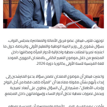
توجهت قلوب فيطح، عضو فريق الأصالة والمعاصرة بمجلس النواب،
بسؤال شفوي إلى وزير التربية الوطنية والتعليم الأولي والرياضة، حول ما
اعتبرته تمريرا لتمثلات نمطية واختزالية لأدوار المرأة ومكانتها داخل
المجتمع من خلال موضوع التعبير الكتابي بالامتحان الجهوي الموحد
للغة الفرنسية للسنة الأولى بكالوريا دورة 2026.
واعتبرت فيطح أن موضوع الامتحان تضمن سؤالا يدعو المترشحين إلى
إبداء رأيهم بشأن مقولة مفادها أن “المرأة خلقت فقط من أجل الزواج
وإنجاب الأطفال”، مشيرة إلى أن السؤال ينطوي على أبعاد تمييزية
ويحمل تصورات نمطية تختزل أدوار النساء وإسهاماتهن داخل المجتمع.
وأكدت عضو الفريق النيابي للأصالة والمعاصرة؛ أن المدرسة تضطلع