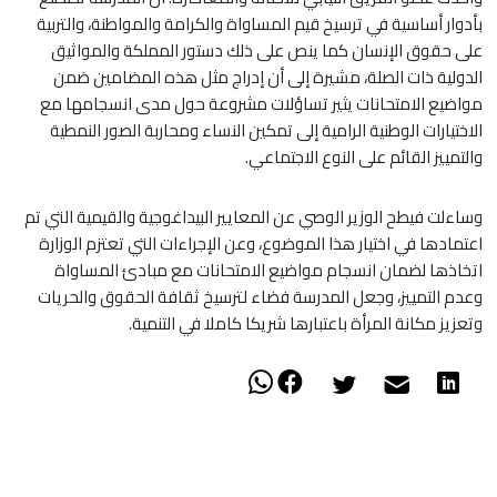
بأدوار أساسية في ترسيخ قيم المساواة والكرامة والمواطنة، والتربية
على حقوق الإنسان كما ينص على ذلك دستور المملكة والمواثيق
الدولية ذات الصلة، مشيرة إلى أن إدراج مثل هذه المضامين ضمن
مواضيع الامتحانات يثير تساؤلات مشروعة حول مدى انسجامها مع
الاختيارات الوطنية الرامية إلى تمكين النساء ومحاربة الصور النمطية
والتمييز القائم على النوع الاجتماعي.
وساءلت فيطح الوزير الوصي عن المعايير البيداغوجية والقيمية التي تم
اعتمادها في اختيار هذا الموضوع، وعن الإجراءات التي تعتزم الوزارة
اتخاذها لضمان انسجام مواضيع الامتحانات مع مبادئ المساواة
وعدم التمييز، وجعل المدرسة فضاء لترسيخ ثقافة الحقوق والحريات
وتعزيز مكانة المرأة باعتبارها شريكا كاملا في التنمية.