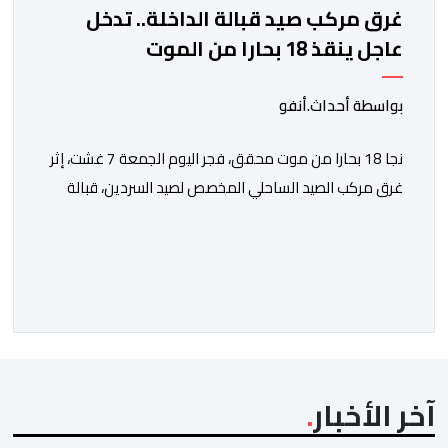
غرق مركب صيد قبالة الداخلة.. تدخل
عاجل ينقذ 18 بحارا من الموت
بواسطة أحداث.أنفو
نجا 18 بحارا من موت محقق، فجر اليوم الجمعة 7 غشت، إثر
غرق مركب الصيد الساحلي المخصص لصيد السردين، قبالة
سواحل مدينة الداخلة. ووفق المعطيات المتوفرة، فإن
الحادث وقع بعدما تسربت كميات كبيرة من المياه إلى داخل
المركب أثناء مزاولته نشاط الصيد البحري، قبل أن تتفاقم
الوضعية وينتهي الأمر بغرقه، ما استنفر عدداً من مراكب […]
آخر الأخبار