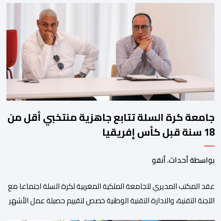
ولم تخل هذه الدورة من مؤشرات إيجابية على مستوى تنوعالمشاركة، حيث 
وتبرز هذه الأرقام الحجم الكبير الذي باتت تعرفه تظاهرةالتبوريدة خلال 
ومن المرتقب أن تعرف فعاليات الموسم إقبالا جماهيريا
واسعا،في ظل الشغف الكبير الذي يحظى به فن التبوريدة، باعتبارهأحد أبرز م
جامعة كرة السلة تتابع جاهزية منتخبي أقل من
18 سنة قبل كأس إفريقيا
بواسطة أحداث. أنفو
عقد المكتب المديري للجامعة الملكية المغربية لكرة السلة اجتماعا مع
اللجنة التقنية، والادارة التقنية الوطنية خصص لتقييم حصيلة عمل الأشهر
الثلاثة الماضية، والوقوف على مختلف المحطات التي شهدتها