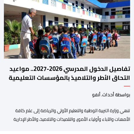
المنتخبات الوطنية خلال الفترة الأخيرة. وشهد الاجتماع تقديم عرض
مفصل حول مشاركة المنتخبين الوطنيين لأقل من 18 سنة، إناثا وذكورا،
من طرف اللجنة التقنية التي واكبت كل […]
تفاصيل الدخول المدرسي 2026-2027.. مواعيد
التحاق الأطر والتلاميذ بالمؤسسات التعليمية
بواسطة أحداث. أنفو
تنھي وزارة التربیة الوطنیة والتعلیم الأولي والریاضة إلى علم كافة
الأمھات والآباء وأولیاء الأمور، والتلمیذات والتلامیذ، والأطر الإداریة
والتربویة وإلى الرأي العام الوطني، أن الدخول المدرسي لسنة 2026-