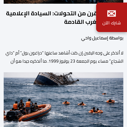
✉
خلاصة ربع قرن من التحولات: السيادة الإعلامية
معركة المغرب القادمة
شترك الآن
بواسطة إسماعيل واحي
لا أتذكر على وجه اليقين إن كنت أشاهد ساعتها “دراغون بول” أم “داي
الشجاع” مساء يوم الجمعة 23 يوليوز 1999. ما أتذكره جيدا هو أن
البث انقطع فجأة. اختفت شخصيات الرسوم المتحركة، وحلت محلها
تلاوة القرآن الكريم، ثم جاء الإعلان الرسمي عن وفاة الملك الحسن
الثاني طيب الله ثراه، رافقته هيستيريا من البكاء داخل المنزل […]