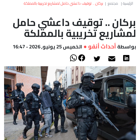
العالم
الرئيسية
|
مجتمع
|
بركان .. توقيف داعشي حامل لمشاريع تخريبية بالمملكة
بركان .. توقيف داعشي حامل
أعمدة
لمشاريع تخريبية بالمملكة
الصحراء
أحداث أنفو ●
بواسطة
الخميس 25 يونيو, 2026 - 16:47