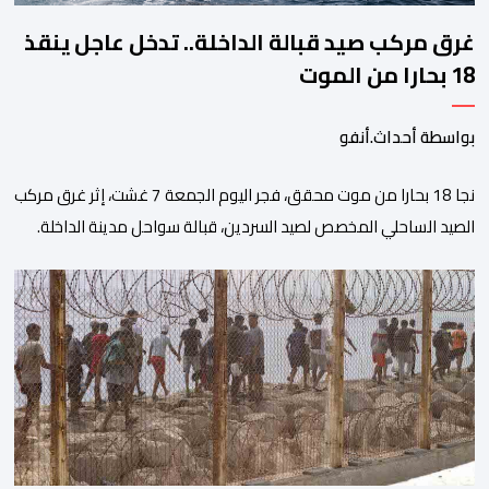
غرق مركب صيد قبالة الداخلة.. تدخل عاجل ينقذ
18 بحارا من الموت
بواسطة أحداث.أنفو
نجا 18 بحارا من موت محقق، فجر اليوم الجمعة 7 غشت، إثر غرق مركب
الصيد الساحلي المخصص لصيد السردين، قبالة سواحل مدينة الداخلة.
ووفق المعطيات المتوفرة، فإن الحادث وقع بعدما تسربت كميات
كبيرة من المياه إلى داخل المركب أثناء مزاولته نشاط الصيد البحري، قبل
أن تتفاقم الوضعية وينتهي الأمر بغرقه، ما استنفر عدداً من مراكب […]