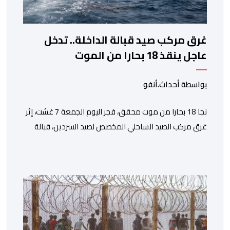
غرق مركب صيد قبالة الداخلة.. تدخل
عاجل ينقذ 18 بحارا من الموت
بواسطة أحداث.أنفو
نجا 18 بحارا من موت محقق، فجر اليوم الجمعة 7 غشت، إثر
غرق مركب الصيد الساحلي المخصص لصيد السردين، قبالة
سواحل مدينة الداخلة. ووفق المعطيات المتوفرة، فإن
الحادث وقع بعدما تسربت كميات كبيرة من المياه إلى داخل
المركب أثناء مزاولته نشاط الصيد البحري، قبل أن تتفاقم
الوضعية وينتهي الأمر بغرقه، ما استنفر عدداً من مراكب […]