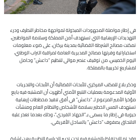
في إطار مواصلة المجهودات المبذولة لمواجهة مخاطر التطرف ودرء
التهديدات الإرهابية التي تستهدف أمن المملكة ‏وسلامة المواطنين،
تمكنت مصالح الشرطة القضائية بمدينة بركان، على ضوء معلومات
استخباراتية وفرتها مصالح ‏المديرية العامة لمراقبة التراب الوطني،
اليوم الخميس، من توقيف عنصر موالي لتنظيم “داعش” وحامل
لمشاريع تخريبية ‏بالمملكة‎.
وذكر بلاغ للمكتب المركزي للأبحاث القضائية أن الأبحاث والتحريات
الأولية المدعومة بعمليات التتبع الأمني ‏أظهرت أن المشتبه فيه بايع
مؤخرا الأمير المزعوم لـ “داعش” في أفق تنفيذ مخططات إرهابية
تستهدف المس الخطير بسلامة ‏الأشخاص والنظام العام ومنشآت
حيوية في إطار ما يسمى بـ”الجهاد الفردي”، وذلك بعدما تعذر عليه
الالتحاق بصفوف ‏‏”داعش” بالساحل الأفريقي‏‎.
‎وقد تم الاحتفاظ بالمشتبه فيه تحت تدبير الحراسة النظرية رهن إشارة