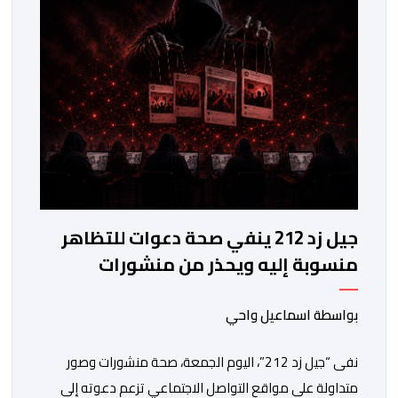
المجلس، في بلاغ له، أنه اعتمد في تتبعه للأحداث على الرصد
الميداني والرقمي والاستماع إلى شهادات عدد […]
جيل زد 212 ينفي صحة دعوات للتظاهر
منسوبة إليه ويحذر من منشورات
مفبركة
بواسطة اسماعيل واحي
نفى “جيل زد 212”، اليوم الجمعة، صحة منشورات وصور
متداولة على مواقع التواصل الاجتماعي تزعم دعوته إلى