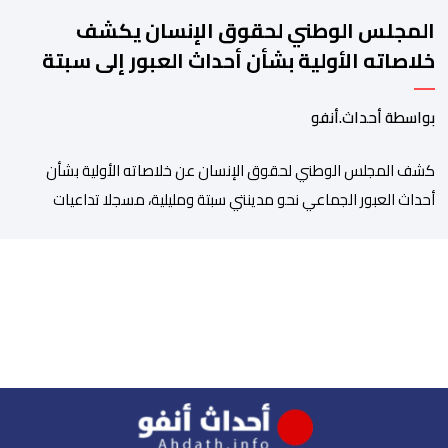
المجلس الوطني لحقوق الإنسان يكشف
خلاصاته الأولية بشأن أحداث العبور إلى سبتة
ومليلية
بواسطة أحداث.أنفو
كشف المجلس الوطني لحقوق الإنسان عن خلاصاته الأولية بشأن
أحداث العبور الجماعي نحو مدينتي سبتة ومليلية، مسجلا تداعيات
وصفها بـ”الخطيرة” على عدد من الحقوق الأساسية، في مقدمتها
الحق في الحياة والسلامة الجسدية وحقوق الأطفال والحقوق
المرتبطة بالهجرة. وأوضح المجلس، في بلاغ له، أنه اعتمد في تتبعه
للأحداث على الرصد الميداني والرقمي والاستماع إلى شهادات عدد […]