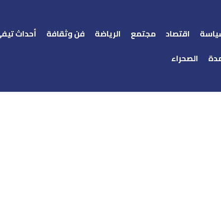
ياسة
اقتصاد
مجتمع
الرياضة
فن وثقافة
أحداث تيف
دة
الصحراء