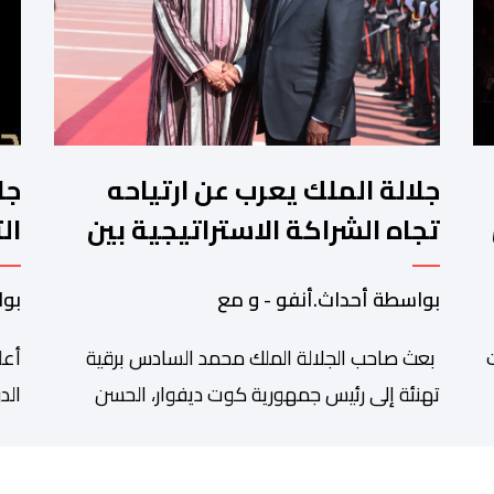
جلالة الملك يعرب عن ارتياحه
جا
تجاه الشراكة الاستراتيجية بين
ال
المغرب والكوت ديفوار
وا
بواسطة أحداث.أنفو - و مع
بوا
ت
بعث صاحب الجلالة الملك محمد السادس برقية
أعل
تهنئة إلى رئيس جمهورية كوت ديفوار، الحسن
درامان واتارا، وذلك بمناسبة العيد الوطني لبلاده.
است
وأعرب جلالة الملك، في هذه البرقية، عن تهانئه