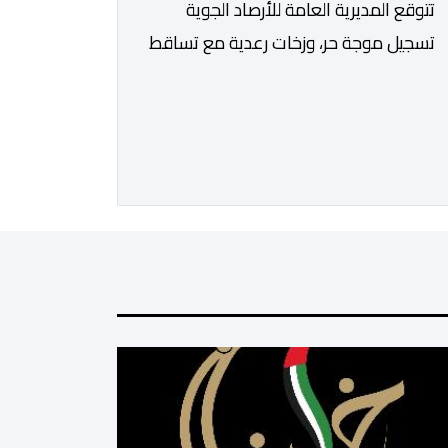
تتوقع المديرية العامة للأرصاد الجوية
تسجيل موجة حر، وزخات رعدية مع تساقط
البرد وهبات رياح، ابتداء من اليوم الجمعة
إلى غاية يوم الأحد بعدد من مناطق
المملكة. وأوضحت المديرية، في نشرة
إنذارية محينة من مستوى يقظة
“برتقالي”، أنه من المرتقب تسجيل موجة
حر، من اليوم الجمعة إلى غاية يوم الأحد،
مع درجات حرارة تتراوح ما […]