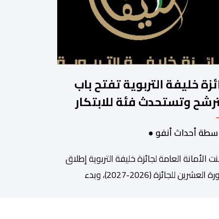
ئزة خليفة التربوية تفتح باب
ترشح وتستحدث فئة للابتكار
لذكاء الاصطناعي
سطة أحداث أنفو ●
نت الأمانة العامة لجائزة خليفة التربوية إطلاق
الدورة العشرين للجائزة (2026-2027)، وبدء
قبال طلبات الترشح إلكترونياً اعتباراً من اليوم
وحتى 31 دجنبر 2026. وقال بلاغ صحافي إن هذه