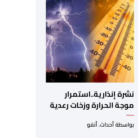
لوزارة الأوقاف والشؤون الإسلامية بحي
حسان بالرباط، وذلك للمطالبة بتسوية هذا
الملف الذي ظل عالقا لسنوات طويلة وأثار
استياء واسعا في صفوف أبناء […]
نشرة إنذارية..استمرار
موجة الحرارة وزخات رعدية
من اليوم الجمعة إلى الأحد
بواسطة أحداث. أنفو