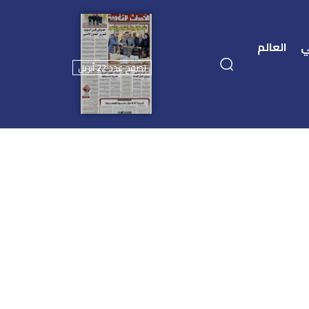
ي
العالم
تصفح عدد 22 أبريل