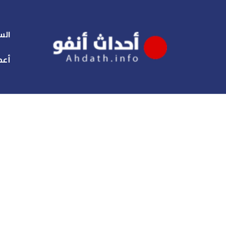
الس
أعم