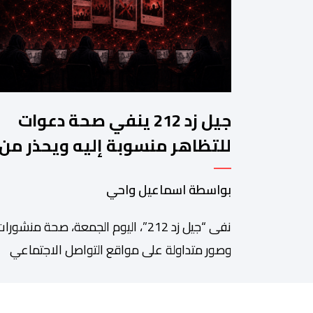
جيل زد 212 ينفي صحة دعوات
للتظاهر منسوبة إليه ويحذر من
منشورات مفبركة
بواسطة اسماعيل واحي
نفى “جيل زد 212”، اليوم الجمعة، صحة منشورا
وصور متداولة على مواقع التواصل الاجتماعي
تزعم دعوته إلى تنظيم مظاهرة أو تحديد موعد
للنزول إلى الشارع، مؤكداً أنها “مفبركة” ولا تمت