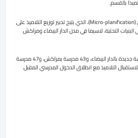
وعزا برادة هذا التطور إلى اعتماد التخطيط المحلي (Micro-planification)، الذي يتيح تدبير توزيع التلاميذ على
نيات التحتية، لاسيما في مدن الدار البيضاء ومراكش
وفي هذا السياق، أفاد الوزير بأنه تم بناء 57 مدرسة جديدة بالدار البيضاء، و43 مدرسة بمراكش، و47 مدرسة
ستقبال التلاميذ مع انطلاق الدخول المدرسي المقبل