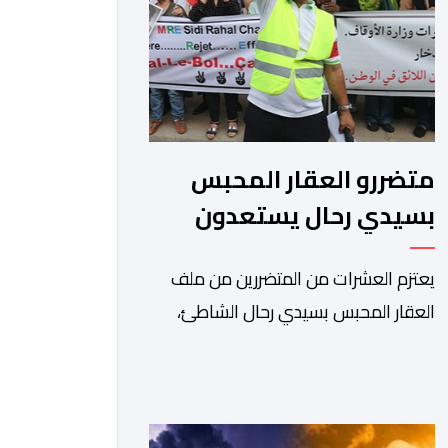
متضررو العقار المحبس
بسيدي رحال يستعدون
للاحتجاج أمام وزارة
يعتزم العشرات من المتضررين من ملف
الأوقاف
العقار المحبس بسيدي رحال الشاطئ،
المنضوين تحت لواء “جمعية المهاجر
للتنمية ومساندة مغاربة العالم” إلى جانب
جمعيات محلية أخرى، تنظيم وقفة
احتجاجية سلمية أمام الملحقة الإدارية