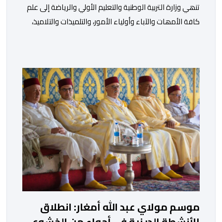
تنھي وزارة التربیة الوطنیة والتعلیم الأولي والریاضة إلى علم
كافة الأمھات والآباء وأولیاء الأمور، والتلمیذات والتلامیذ،
والأطر الإداریة والتربویة وإلى الرأي العام الوطني، أن الدخول
المدرسي لسنة 2026-2027 سیتم في موعده الرسمي
المحدد سلفا طبقا لمقتضیات المقرر الوزاري رقم 047.26
الصادر بتاریخ 3 یولیوز 2026 بشأن تنظیم السنة الدراسیة.
وأوضحت الوزارة، في بلاغ، أن أطر […]
موسم مولاي عبد الله أمغار: انطلاق
الأنشطة الدينية في أجواء من الخشوع