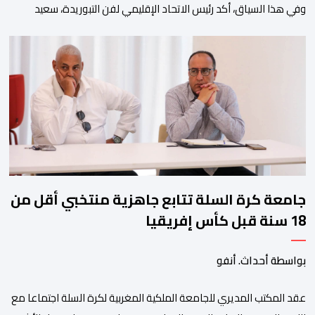
وفي هذا السياق، أكد رئيس الاتحاد الإقليمي لفن التبوريدة، سعيد
ولم تخل هذه الدورة من مؤشرات إيجابية على مستوى تنوعالمشاركة، حيث 
وتبرز هذه الأرقام الحجم الكبير الذي باتت تعرفه تظاهرةالتبوريدة خلال 
ومن المرتقب أن تعرف فعاليات الموسم إقبالا جماهيريا
واسعا،في ظل الشغف الكبير الذي يحظى به فن التبوريدة، باعتبارهأحد أبرز م
جامعة كرة السلة تتابع جاهزية منتخبي أقل من
18 سنة قبل كأس إفريقيا
بواسطة أحداث. أنفو
عقد المكتب المديري للجامعة الملكية المغربية لكرة السلة اجتماعا مع