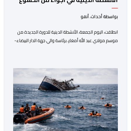
الروحي
بواسطة أحداث. أنفو
انطلقت، اليوم الجمعة، الأنشطة الدينية للدورة الجديدة من
موسم مولاي عبد الله أمغار، برئاسة والي جهة الدار البيضاء-
سطات، وعامل إقليم الجديدة، ورئيس جماعة مولاي عبد الله،
ورئيس المجلس الإقليمي للجديدة، ورئيس المجلس العلمي
المحلي للجديدة، وذلك بحضور شخصيات مدنية وعسكرية
ودينية. وجرت مراسيم افتتاح فعاليات الموسم بالخيمة
الرسمية، حيث أُلقيت كلمات كل من رئيس المجلس […]