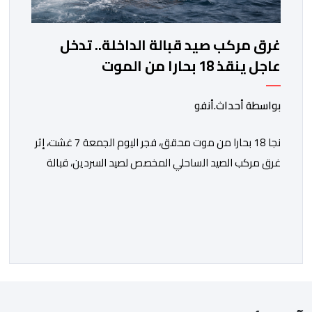
غرق مركب صيد قبالة الداخلة.. تدخل
عاجل ينقذ 18 بحارا من الموت
بواسطة أحداث.أنفو
نجا 18 بحارا من موت محقق، فجر اليوم الجمعة 7 غشت، إثر
غرق مركب الصيد الساحلي المخصص لصيد السردين، قبالة
سواحل مدينة الداخلة. ووفق المعطيات المتوفرة، فإن
الحادث وقع بعدما تسربت كميات كبيرة من المياه إلى داخل
المركب أثناء مزاولته نشاط الصيد البحري، قبل أن تتفاقم
الوضعية وينتهي الأمر بغرقه، ما استنفر عدداً من مراكب […]