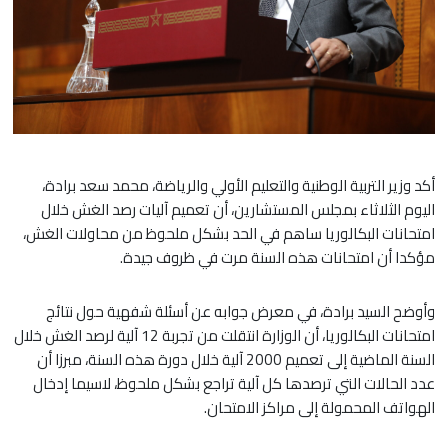
أكد وزير التربية الوطنية والتعليم الأولي والرياضة، محمد سعد برادة،
اليوم الثلاثاء بمجلس المستشارين، أن تعميم آليات رصد الغش خلال
امتحانات البكالوريا ساهم في الحد بشكل ملحوظ من محاولات الغش،
مؤكدا أن امتحانات هذه السنة مرت في ظروف جيدة.
وأوضح السيد برادة، في معرض جوابه عن أسئلة شفهية حول نتائج
امتحانات البكالوريا، أن الوزارة انتقلت من تجربة 12 آلية لرصد الغش خلال
السنة الماضية إلى تعميم 2000 آلية خلال دورة هذه السنة، مبرزا أن
عدد الحالات التي ترصدها كل آلية تراجع بشكل ملحوظ، لاسيما إدخال
الهواتف المحمولة إلى مراكز الامتحان.