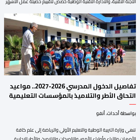
اللجنة التقنية، والادارة التقنية الوطنية خصص لتقييم حصيلة عمل الأشهر
الثلاثة الماضية، والوقوف على مختلف المحطات التي شهدتها
المنتخبات الوطنية خلال الفترة الأخيرة. وشهد الاجتماع تقديم عرض
مفصل حول مشاركة المنتخبين الوطنيين لأقل من 18 سنة، إناثا وذكورا،
من طرف اللجنة التقنية التي واكبت كل […]
تفاصيل الدخول المدرسي 2026-2027.. مواعيد
التحاق الأطر والتلاميذ بالمؤسسات التعليمية
بواسطة أحداث. أنفو
تنھي وزارة التربیة الوطنیة والتعلیم الأولي والریاضة إلى علم كافة
الأمھات والآباء وأولیاء الأمور، والتلمیذات والتلامیذ، والأطر الإداریة