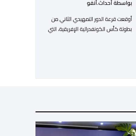
بواسطة أحداث.أنفو
أوقعت قرعة الدور التمهيدي الثاني من
بطولة كأس الكونفدرالية الإفريقية، التي
سحبت قبل قليل في العاصمة المصرية
القاهرة، ممثلي كرة القدم المغربية الرجاء
الرياضي والجيش الملكي في مواجهات
مرتقبة أمام أندية غرب ووسط القارة. ​
وسيكون نادي الرجاء الرياضي على موعد
مع مواجهة المتأهل من المباراة التي
تجمع بين إيل كانيمي واريورز النيجيري
ونادي أوديب ممثل […]