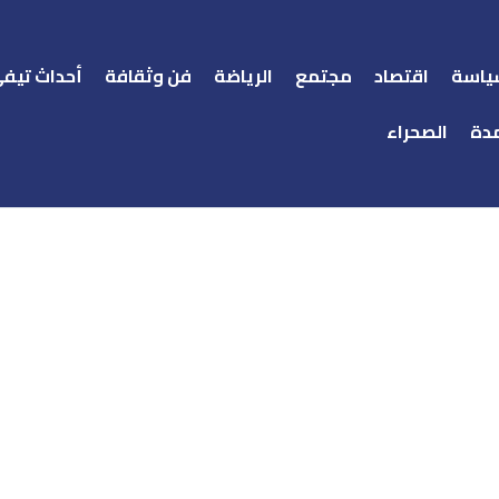
ياسة
اقتصاد
مجتمع
الرياضة
فن وثقافة
أحداث تيف
دة
الصحراء