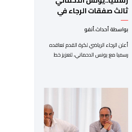
رسميا..يونس الدحماني
ثالث صفقات الرجاء في
الميركاتو الصيفي
بواسطة أحداث.أنفو
أعلن الرجاء الرياضي لكرة القدم تعاقده
رسميا مع يونس الدحماني، لتعزيز خط
هجوم الفريق الأخضر خلال فترة
الانتقالات الصيفية الحالية. ​ويمتد العقد
الذي يربط الدحماني بالنسور لعدة سنوات
حتى عام 2030، حيث يعول عليه الطاقم
التقني للرجاء لتقديم الإضافة المرجوة في
المسابقات المحلية والقارية المقبلة. ​وجاء
هذا التعاقد بعد أداء لافت قدمه اللاعب