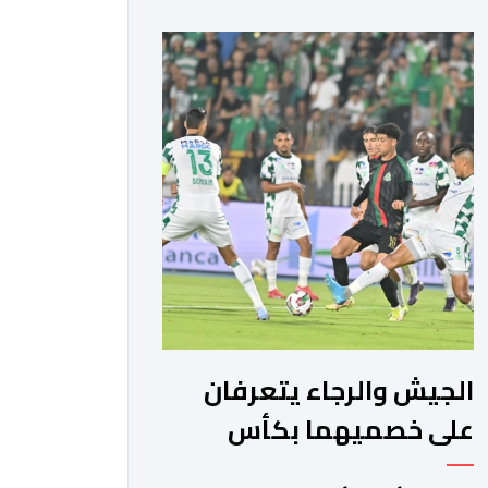
الماضية، والوقوف على مختلف المحطات
التي شهدتها المنتخبات الوطنية خلال
الفترة الأخيرة. وشهد الاجتماع تقديم
عرض مفصل حول مشاركة المنتخبين
الوطنيين لأقل من 18 سنة، إناثا وذكورا،
من طرف اللجنة التقنية التي واكبت كل
[…]
الجيش والرجاء يتعرفان
على خصميهما بكأس
الكاف