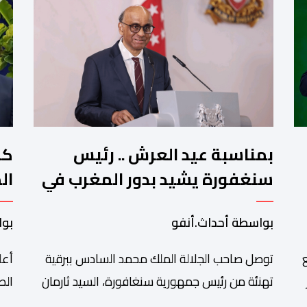
بمناسبة عيد العرش .. رئيس
كو
سنغفورة يشيد بدور المغرب في
ال
تشجيع الحوار بين الأديان
بواسطة أحداث.أنفو
بوا
توصل صاحب الجلالة الملك محمد السادس ببرقية
أعل
تهنئة من رئيس جمهورية سنغافورة، السيد ثارمان
الص
د
شانموغاراتنام، وذلك بمناسبة الذكرى السابعة
الم