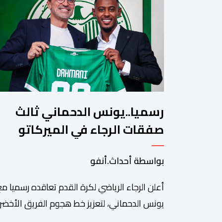
رسميا..يونس الدحماني ثالث
صفقات الرجاء في الميركاتو
الصيفي
بواسطة أحداث.أنفو
أعلن الرجاء الرياضي لكرة القدم تعاقده رسميا مع
يونس الدحماني، لتعزيز خط هجوم الفريق الأخضر
خلال فترة الانتقالات الصيفية الحالية. ​ويمتد العق