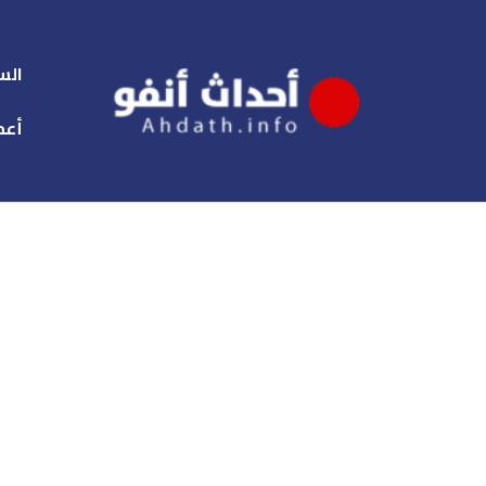
الس
أعم