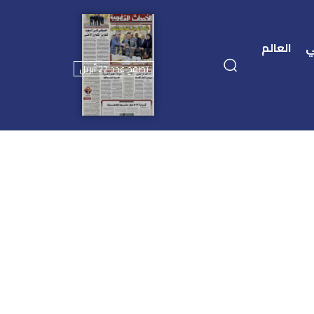
ي
العالم
تصفح عدد 22 أبريل