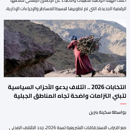
أعلنت الهيئة الوطنية للطبيبات والأطباء عن الإطلاق الرسمي لمنصتها
الرقمية الجديدة، التي تم تطويرها لتبسيط المساطر والإجراءات الإدارية،
وتحسين جودة الخدمات المقدمة للأطباء، وتعزيز التواصل بين الأطباء
والمجالس الجهوية للهيئة إلى جانب الهيئة الوطنية. وذكر بلاغ للهيئة أن
هذه المنصة، التي تم إطلاقها في إطار استراتيجيتها الرامية إلى التحديث
والتحول الرقمي، تشكل خطوة مهمة في […]
انتخابات 2026 .. ائتلاف يدعو الأحزاب السياسية
لتبني التزامات واضحة تجاه المناطق الجبلية
بواسطة سكينة بنزين
مع اقتراب الاستحقاقات التشريعية لسنة 2026، جدد الائتلاف المدني