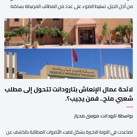
من أجل الجبل، تسليط الضوء على عدد من المطالب المرتبطة بساكنة
المناطق الجبلية. وفي هذا السياق، أطلق الائتلاف مذكرة مطلبية، دعا
فيها الأحزاب السياسية، إلى ادراج 10 التزامات ضمن برامجها الانتخابية
المنتظرة، في إطار تعاقد سياسي مع المناطق الجبلية والانتقال من
الوعود الانتخابية إلى التزامات عملية […]
لائحة عمال الإنعاش بتارودانت تتحول إلى مطلب
شعبي ملح.. فمن يجيب؟.
بواسطة تارودانت: موسى محراز
تصاعدت في الاونة الاخيرة بشكل لافت، الأصوات المطالبة بالكشف عن