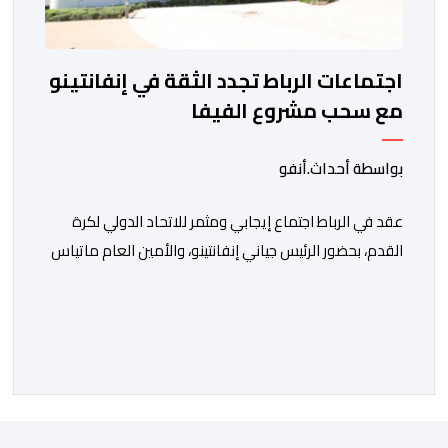
اجتماعات الرباط تجدد الثقة في إنفانتينو
مع سحب مشروع الفيفا
بواسطة أحداث.أنفو
عقد في الرباط اجتماع إيجابي ومثمر للاتحاد الدولي لكرة
القدم، بحضور الرئيس جياني إنفانتينو، والأمين العام ماتياس
غرافستروم، وأعضاء مجلس إدارة الفيفا، لمناقشة التطورات
الأخيرة وضمان تطوير آليات العمل الداخلي. ​وشهد اللقاء
تجديد الثقة المتبادلة بين القيادة التنفيذية للاتحاد، حيث أكد
المجتمعون دعمهم الكامل للرئيس إنفانتينو باعتباره
المسؤول الوحيد المباشر والمنتخب من قِبل 211 اتحادا […]