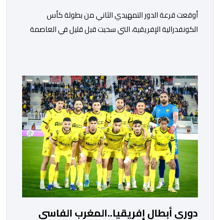
أوقعت قرعة الدور التمهيدي الثاني من بطولة كأس
الكونفدرالية الإفريقية، التي سحبت قبل قليل في العاصمة
المصرية القاهرة، ممثلي كرة القدم المغربية الرجاء الرياضي
والجيش الملكي في مواجهات مرتقبة أمام أندية غرب
ووسط القارة. ​وسيكون نادي الرجاء الرياضي على موعد مع
مواجهة المتأهل من المباراة التي تجمع بين إيل كانيمي
واريورز النيجيري ونادي أوديب ممثل […]
دوري أبطال إفريقيا..المغرب الفاسي