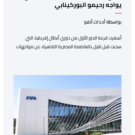
يواجه رحيمو البوركينابي
بواسطة أحداث.أنفو
أسفرت قرعة الدور الأول من دوري أبطال إفريقيا، التي
سحبت قبل قليل بالعاصمة المصرية القاهرة، عن مواجهات
متوازنة لممثلي كرة القدم المغربية، نهضة بركان والمغرب
الفاسي، في مستهل مشوارهما القاري. ​وسيكون نادي
نهضة بركان على موعد في هذا الدور مع الفائز من المباراة
التي تجمع بين ستار سبورت السييراليوني ونادي المدينة
الغامبي، حيث يطمح الفريق […]