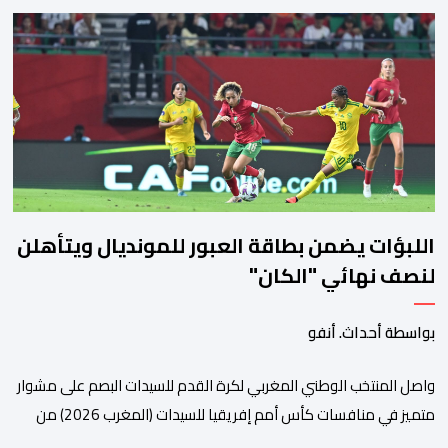
بروتوكولا للتعاون في مجال الحجر الصحي وحماية الصحة النباتية،
والصحة الحيوانية. وسيمكن هذا البروتوكول الذي تم توقيعه بحضور
مسؤولين عن السلطات الشيلية، وممثلين عن القطاع الخاص ومن
أوساط التصدير، من مواءمة الإجراءات الصحية، والصحية النباتية المطبقة
على […]
اللبؤات يضمن بطاقة العبور للمونديال ويتأهلن
لنصف نهائي "الكان"
بواسطة أحداث. أنفو
واصل المنتخب الوطني المغربي لكرة القدم للسيدات البصم على مشوار
متميز في منافسات كأس أمم إفريقيا للسيدات (المغرب 2026) من
خلال عبوره إلى المربع الذهبي ، عقب فوزه على نظيره الجنوب إفريقي