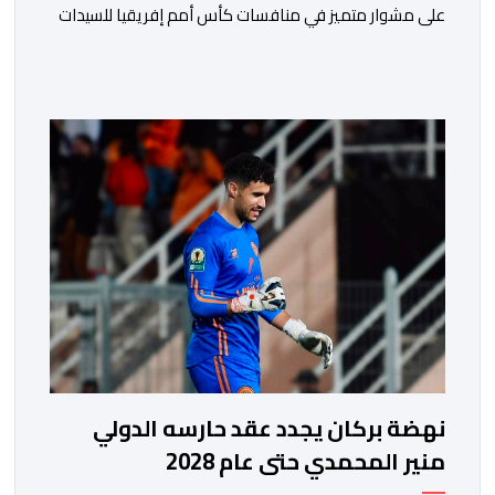
على مشوار متميز في منافسات كأس أمم إفريقيا للسيدات
(المغرب 2026) من خلال عبوره إلى المربع الذهبي ، عقب
فوزه على نظيره الجنوب إفريقي بهدفين لواحد، في المباراة
التي جمعتهما، مساء اليوم السبت على أرضية ملعب مولاي
الحسن بالرباط، برسم الدور ربع النهائي، ليضمن بذلك رسميا
مشاركته […]
نهضة بركان يجدد عقد حارسه الدولي
منير المحمدي حتى عام 2028