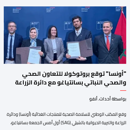
متنوعا يجمع بين الإبداع الفني والسهرات المجانية والمبادرات
الاجتماعية والتضامنية والإنسانية. ووفق بلاغ للمنظمين، تقترح هذه
الدورة، التي تنظم تحت الرعاية السامية لصاحب الجلالة الملك محمد
السادس، تحت شعار “سيدات البحر الأبيض المتوسط، […]
"أونسا" توقع بروتوكولا للتعاون الصحي
والصحي النباتي بسانتياغو مع دائرة الزراعة
وتربية المواشي
بواسطة أحداث. أنفو
وقع المكتب الوطني للسلامة الصحية للمنتجات الغذائية (أونسا) ودائرة
الزراعة والتربية الحيوانية بالشيلي (SAG) أول أمس الجمعة بسانتياغو،