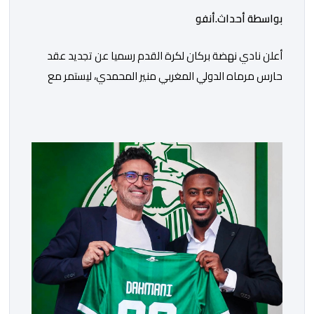
بواسطة أحداث.أنفو
​أعلن نادي نهضة بركان لكرة القدم رسميا عن تجديد عقد
حارس مرماه الدولي المغربي منير المحمدي، ليستمر مع
الفريق البرتقالي بعقد يمتد حتى صيف عام 2028. ​وجاء هذا
الإعلان عبر الحسابات الرسمية للنادي على منصات التواصل
الاجتماعي، مصحوبا بعبارة “الرحلة مستمرة”، في إشارة إلى
رغبة الإدارة في الحفاظ على ركائز الفريق والتعزيز من
استقراره الفني […]