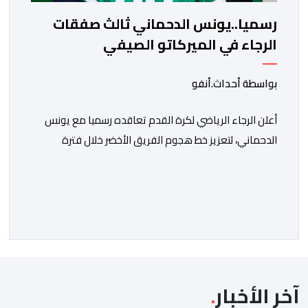
رسميا..يونس الدحماني ثالث صفقات
الرجاء في الميركاتو الصيفي
بواسطة أحداث.أنفو
أعلن الرجاء الرياضي لكرة القدم تعاقده رسميا مع يونس
الدحماني، لتعزيز خط هجوم الفريق الأخضر خلال فترة
الانتقالات الصيفية الحالية. ​ويمتد العقد الذي يربط الدحماني
بالنسور لعدة سنوات حتى عام 2030، حيث يعول عليه
الطاقم التقني للرجاء لتقديم الإضافة المرجوة في
المسابقات المحلية والقارية المقبلة. ​وجاء هذا التعاقد بعد
أداء لافت قدمه اللاعب برفقة اتحاد […]
آخر الأخبار