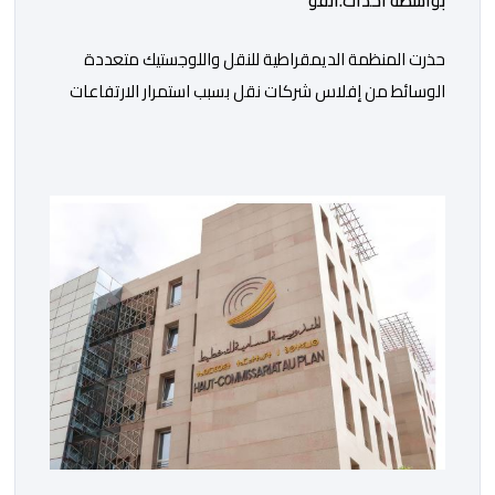
بواسطة أحداث.أنفو
حذرت المنظمة الديمقراطية للنقل واللوجستيك متعددة
الوسائط من إفلاس شركات نقل بسبب استمرار الارتفاعات
المتتالية لأسعار الغازوال وكلك ما تصفه ب”امتناع” الحكومة
عن صرف أشطر الدعم المباشر المخصص لمهنيي النقل
الطرقي. وجاء بلاغ للمنظمة، “أصبحت المقاولات النقلية،
والسائقون المهنيون، على حد سواء، يواجهون ضغوطا
اقتصادية غير مسبوقة نتيجة الارتفاع المستمر في كلفة
العملية النقلية، حيث […]