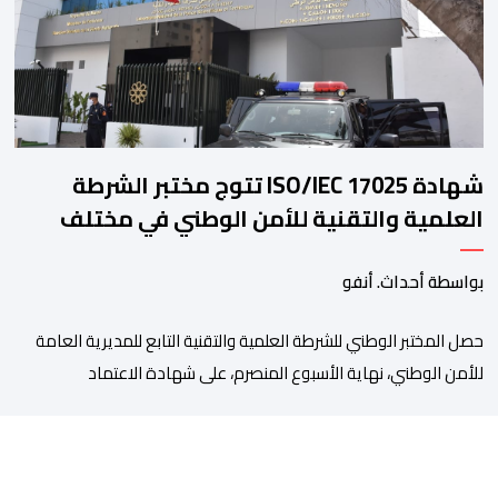
المسؤول الوحيد المباشر والمنتخب من قِبل 211 اتحادا […]
شهادة ISO/IEC 17025 تتوج مختبر الشرطة
العلمية والتقنية للأمن الوطني في مختلف
الخبرات الجنائية
بواسطة أحداث. أنفو
حصل المختبر الوطني للشرطة العلمية والتقنية التابع للمديرية العامة
للأمن الوطني، نهاية الأسبوع المنصرم، على شهادة الاعتماد
والمطابقة والجودة بالمعيار الدولي “ISO/CEI 17025″، وذلك في
مختلف التخصصات والخبرات الشرعية، بما فيها فروع البيولوجيا والكيمياء،
وتدقيق وفحص الوثائق، والحرائق والمتفجرات، وكذا الآثار الرقمية