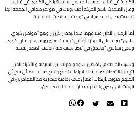
الكردية في فرنسا، بحسب المجلس الديموقراطي الكردي في فرنسا.
وقال المتحدث باسم الحركة أجيت بولات في مؤتمر صحافي الجمعة إنها
تقدمت بطلب لجوء سياسي “رفضته السلطات الفرنسية”.
أما الرجلان اللذان قتلا فهما عبد الرحمن كيزيل وهو “مواطن كردي
عادي” يتردد على المركز الثقافي “يوميا”، ومير بيروير وهو فنان كردي
ولاجئ سياسي “ملاحق في تركيا بسبب فنه”، حسب المصدر نفسه.
وتسبب الحادث في اضطرابات ومواجهات بين الشرطة و الأكراد الذين
اتهموا الشرطة بعدم اتخاذ اجراءات تمنع وقوع ضحايا، بعد أن تبين أن
المتهم متورط بارتكاب اعمال عنف بخلفية عنصرية ضد المهاجرين، في
الوقت الذي صرح والده بأنه كان متكتما وغير متزن.