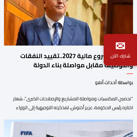
✉
ملامح مشروع مالية 2027..تقييد النفقات
شترك الآن
والتوظيف مقابل مواصلة بناء الدولة
الاجتماعية والاستثمار
بواسطة أحداث.أنفو
“تحصين المكتسبات ومواصلة المشاريع والإصلاحات الكبرى”، شعار
اختاره رئيس الحكومة، عزيز أخنوش، لمذكرته التوجيهية إلى الوزراء
وكتاب الدولة بخصوص إعداد مشروع قانون مالية 2027 أي آخر
مشروع من نوعه في ظل ولايته الحكومية. هذه الرسالة التأطيرية
ارتكزت على 4 أولويات، كما حملت ألحت على ضرورة عقلنة نفقات