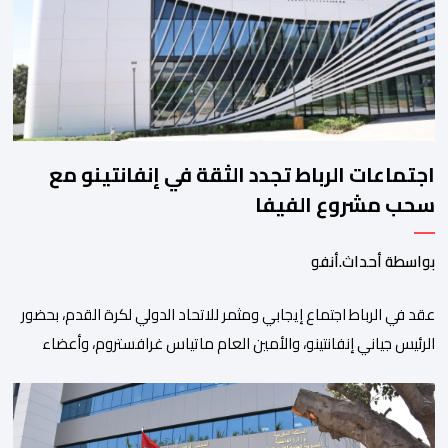
التسيير، بل وتقييد التوظيف إلا في حالة الضرورة. […]
اجتماعات الرباط تجدد الثقة في إنفانتينو مع
سحب مشروع الفيفا
بواسطة أحداث.أنفو
عقد في الرباط اجتماع إيجابي ومثمر للاتحاد الدولي لكرة القدم، بحضور
الرئيس جياني إنفانتينو، والأمين العام ماتياس غرافستروم، وأعضاء
مجلس إدارة الفيفا، لمناقشة التطورات الأخيرة وضمان تطوير آليات
العمل الداخلي. ​وشهد اللقاء تجديد الثقة المتبادلة بين القيادة التنفيذية
للاتحاد، حيث أكد المجتمعون دعمهم الكامل للرئيس إنفانتينو باعتباره