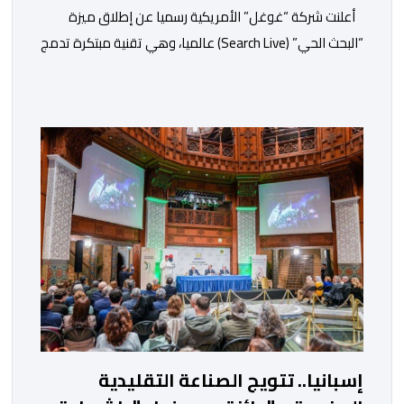
أعلنت شركة “غوغل” الأمريكية رسميا عن إطلاق ميزة
“البحث الحي” (Search Live) عالميا، وهي تقنية مبتكرة تدمج
بين الرؤية الحاسوبية ومعالجة الصوت الفورية لتغيير طريقة
تفاعل المستخدمين مع محرك البحث التقليدي. وأوضحت
الشركة تأتي هذه الخطوة كجزء من استراتيجية “غوغل”
الشاملة لتعميم تطبيقات الذكاء الاصطناعي التوليدي في
تفاصيل الحياة اليومية. وتعتمد الميزة الجديدة على […]
إسبانيا.. تتويج الصناعة التقليدية