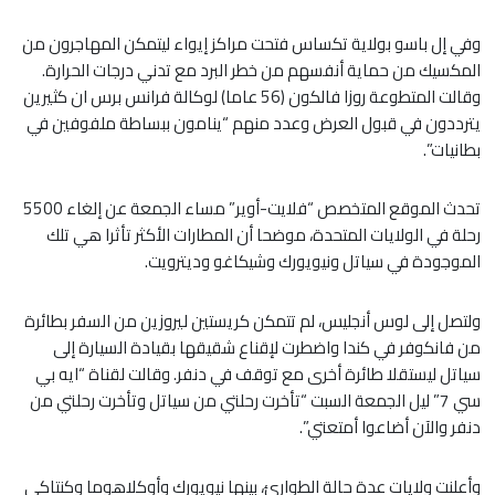
وفي إل باسو بولاية تكساس فتحت مراكز إيواء ليتمكن المهاجرون من
المكسيك من حماية أنفسهم من خطر البرد مع تدني درجات الحرارة.
وقالت المتطوعة روزا فالكون (56 عاما) لوكالة فرانس برس ان كثيرين
يترددون في قبول العرض وعدد منهم “ينامون ببساطة ملفوفين في
بطانيات”.
تحدث الموقع المتخصص “فلايت-أوير” مساء الجمعة عن إلغاء 5500
رحلة في الولايات المتحدة، موضحا أن المطارات الأكثر تأثرا هي تلك
الموجودة في سياتل ونيويورك وشيكاغو وديترويت.
ولتصل إلى لوس أنجليس، لم تتمكن كريستين ليروزين من السفر بطائرة
من فانكوفر في كندا واضطرت لإقناع شقيقها بقيادة السيارة إلى
سياتل ليستقلا طائرة أخرى مع توقف في دنفر. وقالت لقناة “ايه بي
سي 7” ليل الجمعة السبت “تأخرت رحلتي من سياتل وتأخرت رحلتي من
دنفر والآن أضاعوا أمتعتي”.
وأعلنت ولايات عدة حالة الطوارئ، بينها نيويورك وأوكلاهوما وكنتاكي