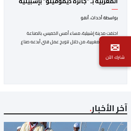
المغربية بـ "جائزة ديموفيلو" بإشبيلية
بواسطة أحداث. أنفو
احتفت مدينة إشبيلية، مساء أمس الخميس، بالصناعة
✉
التقليدية المغربية، من خلال تتويج عمل فني أبدعه صناع
تقليديون بمدينة الصويرة، بجائزة “ديموفيلو”، تقديرا
شترك الآن
للأعمال المتميزة التي تعكس الإبداع والبعد الثقافي
والحضاري للصناعة التقليدية. وتسلم هذه الجائزة الدولية
المرموقة كاتب الدولة المكلف بالصناعة التقليدية والاقتصاد
الاجتماعي والتضامني، لحسن السعدي، خلال حفل أقيم
بجناح الحسن الثاني بمؤسسة الثقافات […]
آخر الأخبار