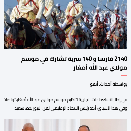
2140 فارسا و 140 سربة تشارك في موسم
مولاي عبد الله أمغار
بواسطة أحداث. أنفو
في إطارالاستعدادات الجارية لتنظيم موسم مولاي عبد الله أمغار،تواصلت 
وفي هذا السياق، أكد رئيس الاتحاد الإقليمي لفن التبوريدة، سعيد
ولم تخل هذه الدورة من مؤشرات إيجابية على مستوى تنوعالمشاركة، حيث 