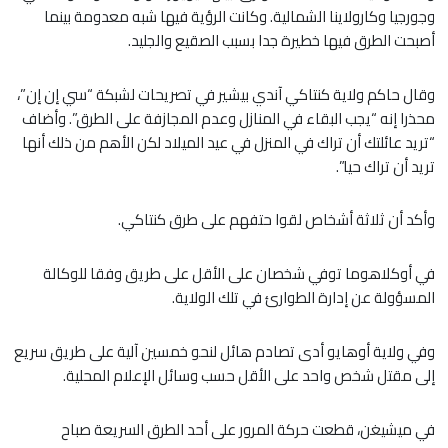
وجورجيا وكارولاينا الشمالية. وكانت الرؤية فيها شبه معدومة بينما
أصبحت الطرق فيها خطيرة جدا بسبب الصقيع والجليد.
وقال حاكم ولاية كنتاكي آندي بيشير في تصريحات لشبكة “سي إن إن”،
محذرا إنه “يجب البقاء في المنازل وعدم المجازفة على الطرق”. وأضاف
“تريد عائلتك أن تراك في المنزل في عيد الميلاد لكن الأهم من ذلك أنها
تريد أن تراك حيا”.
وأكد أن ثلاثة أشخاص لقوا حتفهم على طرق كنتاكي.
في أوكلاهوما توفي شخصان على الأقل على طريق وفقا للوكالة
المسؤولة عن إدارة الطوارئ في تلك الولاية.
وفي ولاية أوهايو أدى تصادم هائل لنحو خمسين آلية على طريق سريع
إلى مقتل شخص واحد على الأقل حسب وسائل الإعلام المحلية.
في ميشيغن، قطعت حركة المرور على أحد الطرق السريعة صباح