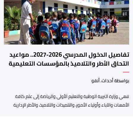
مفصل حول مشاركة المنتخبين الوطنيين لأقل من 18 سنة، إناثا وذكورا،
من طرف اللجنة التقنية التي واكبت كل […]
تفاصيل الدخول المدرسي 2026-2027.. مواعيد
التحاق الأطر والتلاميذ بالمؤسسات التعليمية
بواسطة أحداث. أنفو
تنھي وزارة التربیة الوطنیة والتعلیم الأولي والریاضة إلى علم كافة
الأمھات والآباء وأولیاء الأمور، والتلمیذات والتلامیذ، والأطر الإداریة
والتربویة وإلى الرأي العام الوطني، أن الدخول المدرسي لسنة 2026-
2027 سیتم في موعده الرسمي المحدد سلفا طبقا لمقتضیات المقرر
الوزاري رقم 047.26 الصادر بتاریخ 3 یولیوز 2026 بشأن تنظیم السنة