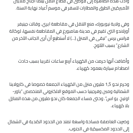
وأدت هذه الظاهرة إلى فوضى في قطاع النقل بينما اجتاح ملايين
الأميركيين الطرق والمطارات للسفر في موسم أعياد نهاية السنة.
وفي ولاية نيويورك، منع التنقل في مقاطعة ايري. وقالت جينيفر
أورلاندو التي تقيم في مدينة هامبورغ في المقاطعة نفسها، لوكالة
فرانس برس “نبقى في المنزل (…) لا أستطيع أن أرى الجانب الآخر من
الشارع” بسبب الثلوج.
وأضافت أنها حرمت من الكهرباء أربع ساعات تقريبا بسبب حادث
اصطدام سيارة بعمود كهرباء.
وحرم نحو 1,5 مليون منزل من الكهرباء الجمعة خصوصا في كارولاينا
الشمالية ومين وفرجينيا حسب الموقع الالكتروني المتخصص “باور-
اوتيج. يو اس”. وحتى مساء الجمعة كان نحو مليون من هذه المنازل
بلا كهرباء.
وضربت العاصفة مساحة واسعة تمتد من الحدود الكندية في الشمال
إلى الحدود المكسيكية في الجنوب.