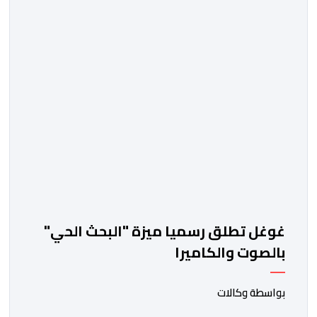
جاريد آيزكمان، رئيس وكالة الفضاء الأميركية الذي عينه
الرئيس دونالد ترامب، في مؤتمر صحافي عقب الإطلاق “بعد
توقف قصير دام 54 عاما، تستأنف ناسا مهمتها لإرسال رواد
[…]
غوغل تطلق رسميا ميزة "البحث الحي"
بالصوت والكاميرا
بواسطة وكالات