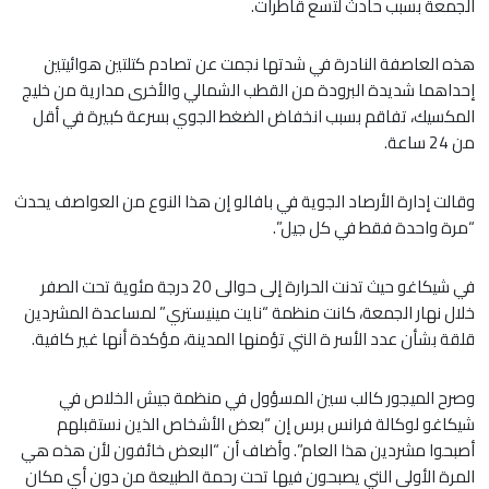
الجمعة بسبب حادث لتسع قاطرات.
هذه العاصفة النادرة في شدتها نجمت عن تصادم كتلتين هوائيتين
إحداهما شديدة البرودة من القطب الشمالي والأخرى مدارية من خليج
المكسيك، تفاقم بسبب انخفاض الضغط الجوي بسرعة كبيرة في أقل
من 24 ساعة.
وقالت إدارة الأرصاد الجوية في بافالو إن هذا النوع من العواصف يحدث
“مرة واحدة فقط في كل جيل”.
في شيكاغو حيث تدنت الحرارة إلى حوالى 20 درجة مئوية تحت الصفر
خلال نهار الجمعة، كانت منظمة “نايت مينيستري” لمساعدة المشردين
قلقة بشأن عدد الأسر ة التي تؤمنها المدينة، مؤكدة أنها غير كافية.
وصرح الميجور كالب سين المسؤول في منظمة جيش الخلاص في
شيكاغو لوكالة فرانس برس إن “بعض الأشخاص الذين نستقبلهم
أصبحوا مشردين هذا العام”. وأضاف أن “البعض خائفون لأن هذه هي
المرة الأولى التي يصبحون فيها تحت رحمة الطبيعة من دون أي مكان