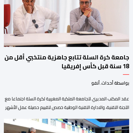
وتبرز هذه الأرقام الحجم الكبير الذي باتت تعرفه تظاهرةالتبوريدة خلال 
ومن المرتقب أن تعرف فعاليات الموسم إقبالا جماهيريا
واسعا،في ظل الشغف الكبير الذي يحظى به فن التبوريدة، باعتبارهأحد أبرز م
جامعة كرة السلة تتابع جاهزية منتخبي أقل من
18 سنة قبل كأس إفريقيا
بواسطة أحداث. أنفو
عقد المكتب المديري للجامعة الملكية المغربية لكرة السلة اجتماعا مع
اللجنة التقنية، والادارة التقنية الوطنية خصص لتقييم حصيلة عمل الأشهر
الثلاثة الماضية، والوقوف على مختلف المحطات التي شهدتها
المنتخبات الوطنية خلال الفترة الأخيرة. وشهد الاجتماع تقديم عرض