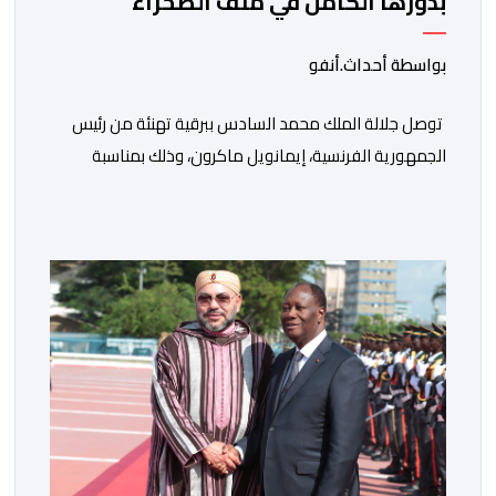
بدورها الكامل في ملف الصحراء
بواسطة أحداث.أنفو
توصل جلالة الملك محمد السادس ببرقية تهنئة من رئيس
الجمهورية الفرنسية، إيمانويل ماكرون، وذلك بمناسبة
الذكرى السابعة والعشرين لتربعه على العرش، حيث أعرب
فيها عن تمنياته لجلالة الملك بالصحة والسعادة والتوفيق،
مجددا التعبير لجلالته عن مشاعر الصداقة العميقة والمتينة
التي تكنها فرنسا وشعبها للمغرب وللشعب المغربي. وقال
الرئيس الفرنسي “لا يساورني أي شك في أن […]