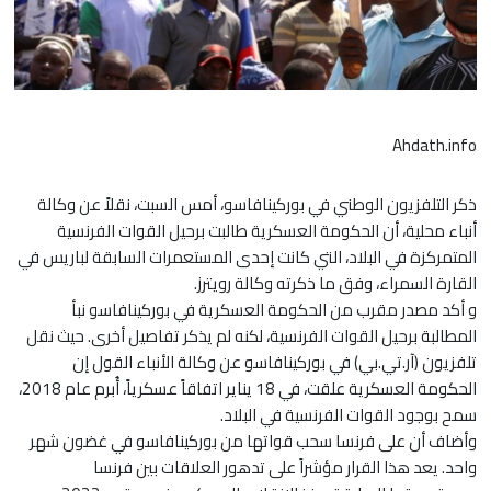
Ahdath.info
ذكر التلفزيون الوطني في بوركينافاسو، أمس السبت، نقلاً عن وكالة
أنباء محلية، أن الحكومة العسكرية طالبت برحيل القوات الفرنسية
المتمركزة في البلاد، التي كانت إحدى المستعمرات السابقة لباريس في
القارة السمراء، وفق ما ذكرته وكالة رويترز.
و أكد مصدر مقرب من الحكومة العسكرية في بوركينافاسو نبأ
المطالبة برحيل القوات الفرنسية، لكنه لم يذكر تفاصيل أخرى. حيث نقل
تلفزيون (آر.تي.بي) في بوركينافاسو عن وكالة الأنباء القول إن
الحكومة العسكرية علقت، في 18 يناير اتفاقاً عسكرياً، أُبرم عام 2018،
سمح بوجود القوات الفرنسية في البلاد.
وأضاف أن على فرنسا سحب قواتها من بوركينافاسو في غضون شهر
واحد. يعد هذا القرار مؤشراً على تدهور العلاقات بين فرنسا