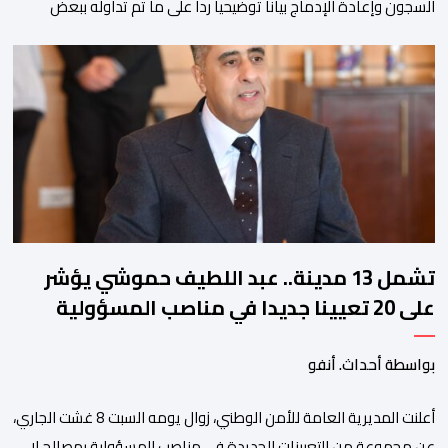
السجون وإعادة الإدماج بيانا توضيحيا ردا على ما تم تداوله ببعض
الجرائد والمواقع الالكترونية بخصوص الوضعية الصحية للسجين محمد
زيان، المعتقل بالمؤسسة ذاتها، وذلك لتنوير الرأي العام بالحقائق
والمعطيات الدقيقة.واوضحت إدارة المؤسسة السجنية أن المعني
بالأمر يستفيد منذ إيداعه من تتبع طبي منتظم ومستمر وفقا […]
تشمل 13 مدينة.. عبد اللطيف حموشي يؤشر
على 20 تعيينا جديدا في مناصب المسؤولية
بمصالح الأمن الوطني
بواسطة أحداث. أنفو
أعلنت المديرية العامة للأمن الوطني، زوال يومه السبت 8 غشت الجاري،
عن مجموعة من التعيينات الجديدة في مناصب المسؤولية بمصالح لا