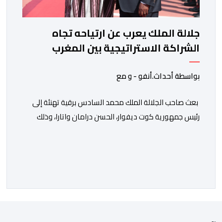
جلالة الملك يعرب عن ارتياحه تجاه
الشراكة الاستراتيجية بين المغرب
والكوت ديفوار
بواسطة أحداث.أنفو - و مع
بعث صاحب الجلالة الملك محمد السادس برقية تهنئة إلى
رئيس جمهورية كوت ديفوار، الحسن درامان واتارا، وذلك
بمناسبة العيد الوطني لبلاده. وأعرب جلالة الملك، في هذه
البرقية، عن تهانئه الحارة للسيد واتارا، مقرونة بأصدق
متمنيات جلالته بموصول التقدم والازدهار للشعب الإيفواري.
ومما جاء في برقية جلالة الملك “لقد تمكنت المملكة
المغربية وجمهورية كوت ديفوار، بحكم […]