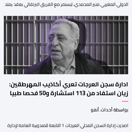
الدولي المغربي منير المحمدي، ليستمر مع الفريق البرتقالي بعقد يمتد
حتى صيف عام 2028. ​وجاء هذا الإعلان عبر الحسابات الرسمية للنادي
على منصات التواصل الاجتماعي، مصحوبا بعبارة “الرحلة مستمرة”، في
إشارة إلى رغبة الإدارة في الحفاظ على ركائز الفريق والتعزيز من
استقراره الفني […]
ادارة سجن العرجات تعري أكاذيب المهرطقين:
زيان استفاد من 113 استشارة و50 فحصا طبيا
بواسطة أحداث. أنفو
اصدرت إدارة السجن المحلي العرجات 1 التابعة للمندوبية العامة لإدارة