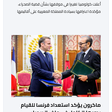
أعلنت كولومبيا تغييرا في موقفها بشأن قضية الصحراء،
مؤكدة اعترافها بسيادة المملكة المغربية على أقاليمها
الجنوبية. وتم الإعلان عن هذا الموقف الجديد، أمس
الجمعة، خلال لقاء بين وزير الشؤون الخارجية والتعاون
الافريقي والمغاربة المقيمين بالخارج، ناصر بوريطة، ونائب
رئيس جمهورية كولومبيا، خوسيه مانويل ريستريبو، بحضور
وزير العلاقات الخارجية عمر بولا إسكوبار. وبهذه المناسبة،
أكد السيد […]
ماكرون يؤكد استعداد فرنسا للقيام