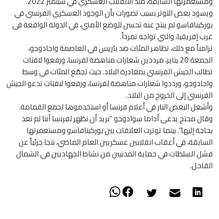
ومستعمرتها السابقة، منذ الانقلاب العسكري في سبتمبر 2022.
ويسود بعض التوتر بسبب تصورات بأن الوجود العسكري الفرنسي في
بوركينافاسو لم ينتج عنه تحسن للوضع الأمني، في الدولة الواقعة في
غرب إفريقيا، والتي تواجه تمرداً.
تزامناً مع ذلك، تظاهر المئات ضد باريس في العاصمة واجادوجو،
الجمعة 20 يناير، مرددين شعارات مناهضة لفرنسا، ورفعوا لافتات
تطالب الجيش الفرنسي بمغادرة البلاد. حيث تجمّع المئات في وسط
واجادوجو، ورددوا شعارات مناهضة لفرنسا، ورفعوا لافتات تدعو الجيش
الفرنسي إلى الخروج من البلاد.
وأشعل البعض النار في أعلام فرنسا أو استخدموها لجمع القمامة.
وقال محتج يدعى أداما سوادوجو “نريد أن نظهر لفرنسا أننا لم نعد
بحاجة إليها”. بينما توترت العلاقات بين بوركينافاسو ومستعمرتها
السابقة، في أعقاب انقلابين عسكريين العام الماضي، نتجا جزئياً عن
فشل السلطات في حماية المدنيين من نشاط الجهاديين في الشمال
القاحل.