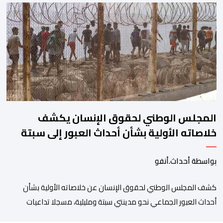
كبيرة من المياه إلى داخل المركب أثناء مزاولته نشاط الصيد البحري، قبل
أن تتفاقم الوضعية وينتهي الأمر بغرقه، ما استنفر عدداً من مراكب […]
المجلس الوطني لحقوق الإنسان يكشف
خلاصاته الأولية بشأن أحداث العبور إلى سبتة
ومليلية
بواسطة أحداث.أنفو
كشف المجلس الوطني لحقوق الإنسان عن خلاصاته الأولية بشأن
أحداث العبور الجماعي نحو مدينتي سبتة ومليلية، مسجلا تداعيات
وصفها بـ”الخطيرة” على عدد من الحقوق الأساسية، في مقدمتها