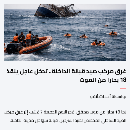
البث انقطع فجأة. اختفت شخصيات الرسوم المتحركة، وحلت محلها
تلاوة القرآن الكريم، ثم جاء الإعلان الرسمي عن وفاة الملك الحسن
الثاني طيب الله ثراه، رافقته هيستيريا من البكاء داخل المنزل […]
غرق مركب صيد قبالة الداخلة.. تدخل عاجل ينقذ
18 بحارا من الموت
بواسطة أحداث.أنفو
نجا 18 بحارا من موت محقق، فجر اليوم الجمعة 7 غشت، إثر غرق مركب
الصيد الساحلي المخصص لصيد السردين، قبالة سواحل مدينة الداخلة.
ووفق المعطيات المتوفرة، فإن الحادث وقع بعدما تسربت كميات