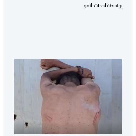
الاسباني
بواسطة أحداث. أنفو