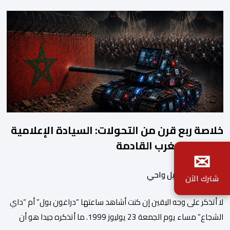
خلاصة ربع قرن من التحولات: السيادة الإعلامية
معركة المغرب القادمة
✉
بواسطة إسماعيل واحي
شترك الآن
لا أتذكر على وجه اليقين إن كنت أشاهد ساعتها “دراغون بول” أم “داي
الشجاع” مساء يوم الجمعة 23 يوليوز 1999. ما أتذكره جيدا هو أن