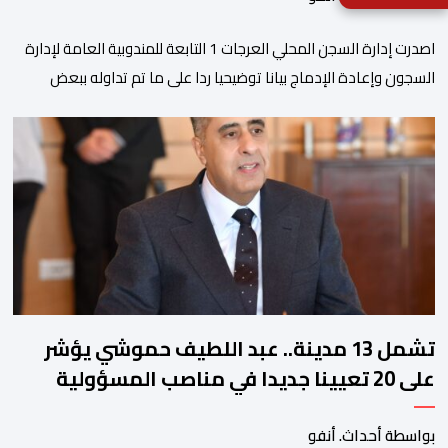
اصدرت إدارة السجن المحلي العرجات 1 التابعة للمندوبية العامة لإدارة
السجون وإعادة الإدماج بيانا توضيحيا ردا على ما تم تداوله ببعض
الجرائد والمواقع الالكترونية بخصوص الوضعية الصحية للسجين محمد
زيان، المعتقل بالمؤسسة ذاتها، وذلك لتنوير الرأي العام بالحقائق
والمعطيات الدقيقة.واوضحت إدارة المؤسسة السجنية أن المعني
بالأمر يستفيد منذ إيداعه من تتبع طبي منتظم ومستمر وفقا […]
تشمل 13 مدينة.. عبد اللطيف حموشي يؤشر
على 20 تعيينا جديدا في مناصب المسؤولية
بمصالح الأمن الوطني
بواسطة أحداث. أنفو