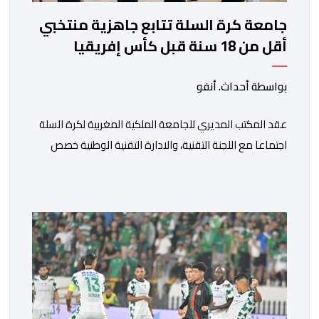
جامعة كرة السلة تتابع جاهزية منتخبي
أقل من 18 سنة قبل كأس إفريقيا
بواسطة أحداث. أنفو
عقد المكتب المديري للجامعة الملكية المغربية لكرة السلة
اجتماعا مع اللجنة التقنية، والادارة التقنية الوطنية خصص
لتقييم حصيلة عمل الأشهر الثلاثة الماضية، والوقوف على
مختلف المحطات التي شهدتها المنتخبات الوطنية خلال
الفترة الأخيرة. وشهد الاجتماع تقديم عرض مفصل حول
مشاركة المنتخبين الوطنيين لأقل من 18 سنة، إناثا وذكورا،
من طرف اللجنة التقنية التي واكبت كل […]