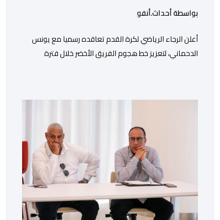
بواسطة أحداث.أنفو
أعلن الرجاء الرياضي لكرة القدم تعاقده رسميا مع يونس
الدحماني، لتعزيز خط هجوم الفريق الأخضر خلال فترة
الانتقالات الصيفية الحالية. ​ويمتد العقد الذي يربط الدحماني
بالنسور لعدة سنوات حتى عام 2030، حيث يعول عليه
الطاقم التقني للرجاء لتقديم الإضافة المرجوة في
المسابقات المحلية والقارية المقبلة. ​وجاء هذا التعاقد بعد
أداء لافت قدمه اللاعب برفقة اتحاد […]