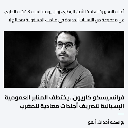
أعلنت المديرية العامة للأمن الوطني، زوال يومه السبت 8 غشت الجاري،
عن مجموعة من التعيينات الجديدة في مناصب المسؤولية بمصالح لا
ممركزة للأمن الوطني بمدن الناظور ومراكش وأكادير وتيكيوين
والعروي وأسفي ووجدة والعيون والدار البيضاء وبني ملال وابن جرير
وطنجة وأصيلة، وذلك في إطار دينامية داخلية تهدف لضخ دماء جديدة
والاستعانة بكفاءات أمنية شابة ومتمرسة، […]
فرانسيسكو كاريون.. يَختطِف المنابر العمومية
الإسبانية لتصريف أجندات معادية للمغرب
بواسطة أحداث. أنفو