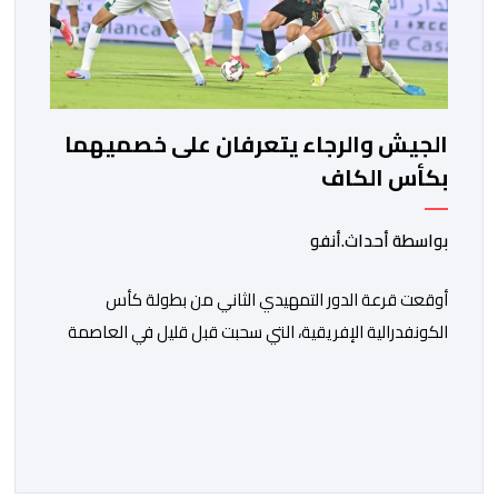
الجيش والرجاء يتعرفان على خصميهما
بكأس الكاف
بواسطة أحداث.أنفو
أوقعت قرعة الدور التمهيدي الثاني من بطولة كأس
الكونفدرالية الإفريقية، التي سحبت قبل قليل في العاصمة
المصرية القاهرة، ممثلي كرة القدم المغربية الرجاء الرياضي
والجيش الملكي في مواجهات مرتقبة أمام أندية غرب
ووسط القارة. ​وسيكون نادي الرجاء الرياضي على موعد مع
مواجهة المتأهل من المباراة التي تجمع بين إيل كانيمي
واريورز النيجيري ونادي أوديب ممثل […]