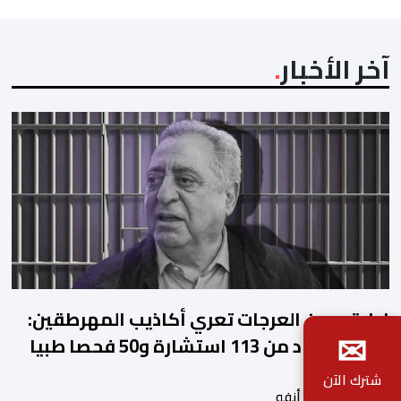
آخر الأخبار
ادارة سجن العرجات تعري أكاذيب المهرطقين:
✉
زيان استفاد من 113 استشارة و50 فحصا طبيا
شترك الآن
بواسطة أحداث. أنفو