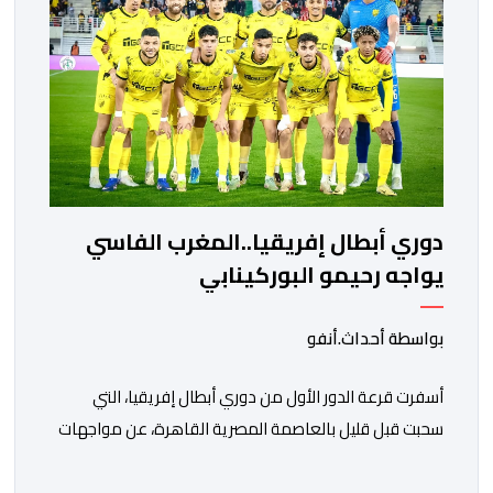
دوري أبطال إفريقيا..المغرب الفاسي
يواجه رحيمو البوركينابي
بواسطة أحداث.أنفو
أسفرت قرعة الدور الأول من دوري أبطال إفريقيا، التي
سحبت قبل قليل بالعاصمة المصرية القاهرة، عن مواجهات
متوازنة لممثلي كرة القدم المغربية، نهضة بركان والمغرب
الفاسي، في مستهل مشوارهما القاري. ​وسيكون نادي