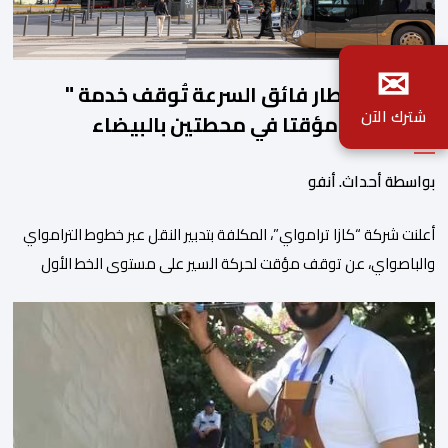
✉
أشغال القطار فائق السرعة تُوقف خدمة "
شترك الآن
الباصواي" مؤقتا في محطتين بالبيضاء
بواسطة أحداث. أنفو
أعلنت شركة “كازا ترامواي”، المكلفة بتدبير النقل عبر خطوط الترامواي
والباصواي، عن توقف مؤقت لحركة السير على مستوى الخط الأول
لـ”الباصواي” (BW1)، وذلك خلال الفترة الممتدة من 1 إلى 15 غشت
2026. وأشارت الشركة، عبر إشعار رسمي وجهته لمستعملي الخط، أن
هذا التوقف المؤقت يأتي في إطار الأشغال الخاصة بتهيئة مشروع الخط
الكبيير للقطار فائق […]