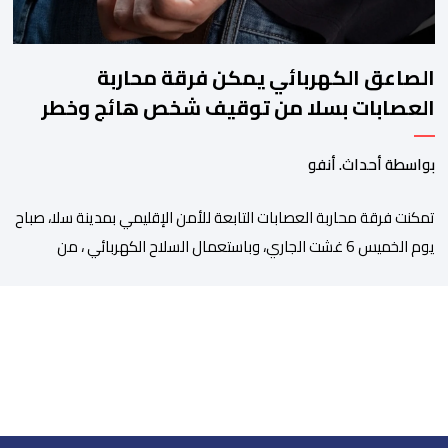
الصاعق الكهربائي يمكن فرقة محاربة
العصابات بسلا من توقيف شخص هائج وخطر
بواسطة أحداث. أنفو
تمكنت فرقة محاربة العصابات التابعة للأمن الإقليمي بمدينة سلا، صباح
يوم الخميس 6 غشت الجاري، وباستعمال السلاح الكهربائي ، من
توقيف شخص ، من ذوي السوابق القضائية المتعددة، وكان يشكل
موضوع مذكرات بحث جاربة. وكان المشتبه فيه قد أثار الفوضى وترويع
المواطنين بحي الرحمة، قبل أن تتدخل عناصر فرقة محاربة العصابات
لملاحقته ومحاصرته، غير أنه […]