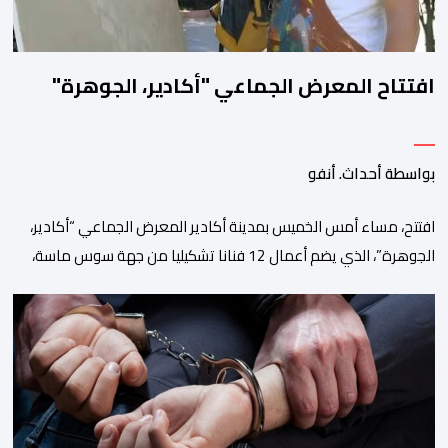
افتتاح المعرض الجماعي "أكادير، الجوهرة"
بواسطة أحداث. أنفو
افتتح، مساء أمس الخميس بمدينة أكادير المعرض الجماعي “أكادير،
الجوهرة”، الذي يضم أعمال 12 فنانا تشكيليا من جهة سوس ماسة،
ويستمر إلى غاية 31 أكتوبر القادم. ويعد هذا المعرض افتتاحا رسميا
لـ”فضاء إكسبو أكادير” الجديد، الذي يطمح إلى أن يصبح فضاء دائما
مخصصا للتعريف بإبداعات ومواهب الجهة وخارجها. ويجمع معرض
“أكادير، الجوهرة”، الذي تنظمه مؤسسة […]