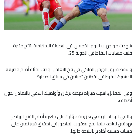
شهدت مواجهات اليوم الخميس، في البطولة الاحترافية نتائج مثيرة
قلبت حسابات النقاط في الجولة 25.
​وسقط فريق الجيش الملكي في فخ التعادل بهدف لمثله أمام مضيفه
الدشيرة، ليفرط في نقطتين ثمينتين في سباق الصدارة.
وفي المقابل، انتهت مباراة نهضة بركان وأولمبيك آسفي بالتعادل بدون
أهداف.
​وتلقى الوداد الرياضي هزيمة مؤثرة على ملعبه أمام الفتح الرباطي
بهدفين لواحد، بينما نجح يعقوب المنصور في تحقيق فوز ثمين على
حساب حسنية أكادير بالنتيجة ذاتها.