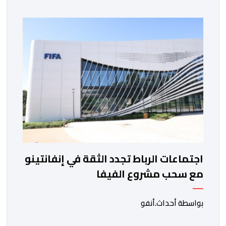
نهضة بركان على موعد في هذا الدور مع الفائز من المباراة
التي تجمع بين ستار سبورت السييراليوني ونادي المدينة
الغامبي، حيث يطمح الفريق […]
اجتماعات الرباط تجدد الثقة في إنفانتينو
مع سحب مشروع الفيفا
بواسطة أحداث.أنفو