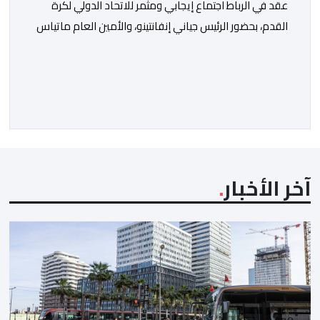
عقد في الرباط اجتماع إيجابي ومثمر للاتحاد الدولي لكرة
القدم، بحضور الرئيس جياني إنفانتينو، والأمين العام ماتياس
غرافستروم، وأعضاء مجلس إدارة الفيفا، لمناقشة التطورات
الأخيرة وضمان تطوير آليات العمل الداخلي. ​وشهد اللقاء
تجديد الثقة المتبادلة بين القيادة التنفيذية للاتحاد، حيث أكد
المجتمعون دعمهم الكامل للرئيس إنفانتينو باعتباره
المسؤول الوحيد المباشر والمنتخب من قِبل 211 اتحادا […]
آخر الأخبار