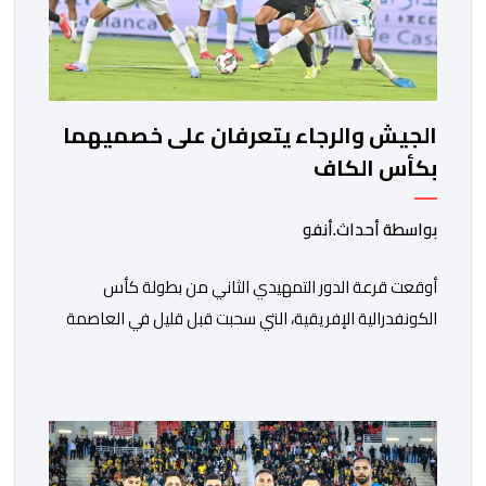
الجيش والرجاء يتعرفان على خصميهما
بكأس الكاف
بواسطة أحداث.أنفو
أوقعت قرعة الدور التمهيدي الثاني من بطولة كأس
الكونفدرالية الإفريقية، التي سحبت قبل قليل في العاصمة
المصرية القاهرة، ممثلي كرة القدم المغربية الرجاء الرياضي
والجيش الملكي في مواجهات مرتقبة أمام أندية غرب
ووسط القارة. ​وسيكون نادي الرجاء الرياضي على موعد مع
مواجهة المتأهل من المباراة التي تجمع بين إيل كانيمي
واريورز النيجيري ونادي أوديب ممثل […]