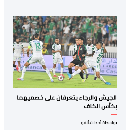
مختلف المحطات التي شهدتها المنتخبات الوطنية خلال
الفترة الأخيرة. وشهد الاجتماع تقديم عرض مفصل حول
مشاركة المنتخبين الوطنيين لأقل من 18 سنة، إناثا وذكورا،
من طرف اللجنة التقنية التي واكبت كل […]
الجيش والرجاء يتعرفان على خصميهما
بكأس الكاف
بواسطة أحداث.أنفو