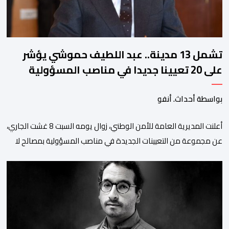
تشمل 13 مدينة.. عبد اللطيف حموشي يؤشر
على 20 تعيينا جديدا في مناصب المسؤولية
بمصالح الأمن الوطني
بواسطة أحداث. أنفو
أعلنت المديرية العامة للأمن الوطني، زوال يومه السبت 8 غشت الجاري،
عن مجموعة من التعيينات الجديدة في مناصب المسؤولية بمصالح لا
ممركزة للأمن الوطني بمدن الناظور ومراكش وأكادير وتيكيوين
والعروي وأسفي ووجدة والعيون والدار البيضاء وبني ملال وابن جرير
وطنجة وأصيلة، وذلك في إطار دينامية داخلية تهدف لضخ دماء جديدة
والاستعانة بكفاءات أمنية شابة ومتمرسة، […]