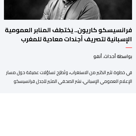
فرانسيسكو كاريون.. يَختطِف المنابر العمومية
الإسبانية لتصريف أجندات معادية للمغرب
بواسطة أحداث. أنفو
في خطوة تثير الكثير من الاستغراب، وتَطرَح تساؤلات عميقة حول مسار
الإعلام العمومي الإسباني، نشر الصحفي المثير للجدل فرانسيسكو
كاريون مقالاً مطولاً ومتحيزاً على بوابة مؤسسة الإذاعة والتلفزيون
الإسبانية العمومية (RTVE). المقال الذي حَمَل عنواناً مليئاً بالإيحاءات
السلبية: “المغرب، بين غياب محمد السادس، شائعات الانتقال
والاضطرابات الاجتماعية”، يُمثِّل خروجاً غير مألوف عن الخط التحريري
المعتاد […]