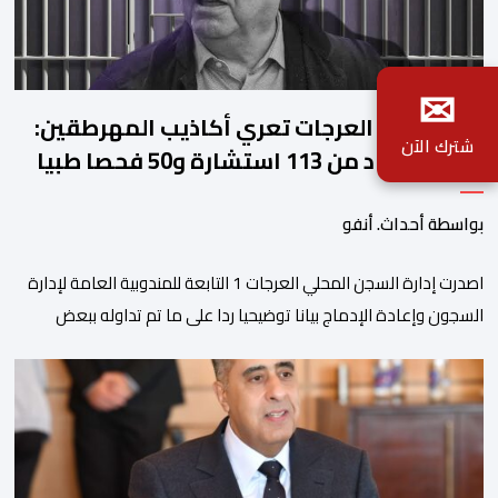
✉
ادارة سجن العرجات تعري أكاذيب المهرطقين:
شترك الآن
زيان استفاد من 113 استشارة و50 فحصا طبيا
بواسطة أحداث. أنفو
اصدرت إدارة السجن المحلي العرجات 1 التابعة للمندوبية العامة لإدارة
السجون وإعادة الإدماج بيانا توضيحيا ردا على ما تم تداوله ببعض
الجرائد والمواقع الالكترونية بخصوص الوضعية الصحية للسجين محمد
زيان، المعتقل بالمؤسسة ذاتها، وذلك لتنوير الرأي العام بالحقائق
والمعطيات الدقيقة.واوضحت إدارة المؤسسة السجنية أن المعني
بالأمر يستفيد منذ إيداعه من تتبع طبي منتظم ومستمر وفقا […]