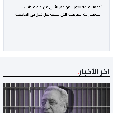
أوقعت قرعة الدور التمهيدي الثاني من بطولة كأس
الكونفدرالية الإفريقية، التي سحبت قبل قليل في العاصمة
المصرية القاهرة، ممثلي كرة القدم المغربية الرجاء الرياضي
والجيش الملكي في مواجهات مرتقبة أمام أندية غرب
ووسط القارة. ​وسيكون نادي الرجاء الرياضي على موعد مع
مواجهة المتأهل من المباراة التي تجمع بين إيل كانيمي
واريورز النيجيري ونادي أوديب ممثل […]
آخر الأخبار