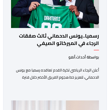
رسميا..يونس الدحماني ثالث صفقات
الرجاء في الميركاتو الصيفي
بواسطة أحداث.أنفو
أعلن الرجاء الرياضي لكرة القدم تعاقده رسميا مع يونس
الدحماني، لتعزيز خط هجوم الفريق الأخضر خلال فترة
الانتقالات الصيفية الحالية. ​ويمتد العقد الذي يربط الدحماني
بالنسور لعدة سنوات حتى عام 2030، حيث يعول عليه
الطاقم التقني للرجاء لتقديم الإضافة المرجوة في
المسابقات المحلية والقارية المقبلة. ​وجاء هذا التعاقد بعد