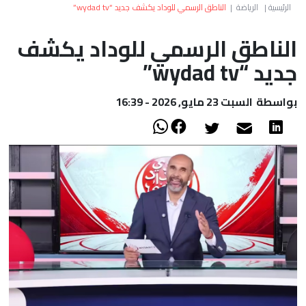
العالم
الرئيسية
|
الرياضة
|
الناطق الرسمي للوداد يكشف جديد “wydad tv”
الناطق الرسمي للوداد يكشف
أعمدة
جديد “wydad tv”
الصحراء
بواسطة
السبت 23 مايو, 2026 - 16:39