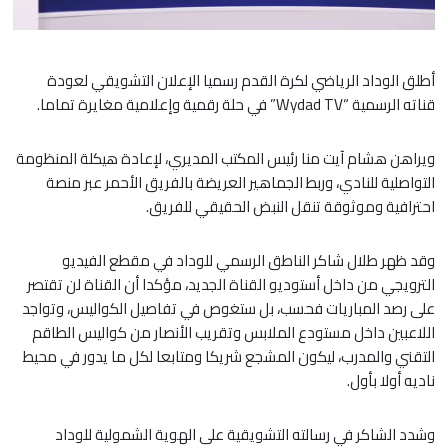
أطلق الوداد الرياضي لكرة القدم رسميا الإعلان التشويقي لعودة
قناته الرسمية “Wydad TV” في حلة رقمية وإعلامية مغايرة تماما.
ويراهن هشام آيت منا رئيس المكتب المديري، لإعادة هيكلة المنظومة
التواصلية للنادي، وربط الجماهير العريضة بالفريق الأحمر عبر منصة
احترافية وموثوقة تنقل النبض الحقيقي للفريق.
​وقد ظهر طلال شاكر الناطق الرسمي للوداد في مقطع الفيديو
الترويجي من داخل أستوديو القناة الجديد، مؤكدا أن القناة لن تقتصر
على رصد المباريات فحسب، بل ستغوص في تفاصيل الكواليس، وتواجد
اللاعبين داخل مستودع الملابس وتقريب الأنصار من كواليس الطاقم
التقني والمدرب، ليكون المشجع شريكا ومتابعا لكل ما يدور في محيط
ناديه أولا بأول.
​وشدد الشاكر في رسالته التشويقية على الهوية الشمولية للوداد