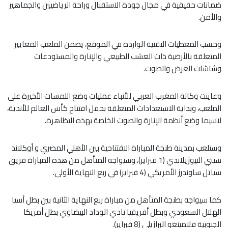
ضمانات حقيقية في مجال جودة الاستقبال وراحة الرياضيين والجماهير
والأمن.
وحسب المعطيات التقنية الواردة في الموقع، يضمن الملعب المعايير
المتعلقة بالأرضية ذات العشب الطبيعي والإنارة والمستودعات
وشاشات العرض والصوت.
وعاينت وكالة المغرب العربي للأنباء عمليات وضع اللمسات الأخيرة على
الملعب، وبداية الاستعدادات المتعلقة بحفل افتتاح كأس العالم للأندية،
لاسيما وضع أنظمة الإنارة والصوت الخاصة بهذه التظاهرة.
وستلعب بمدينة طنجة المباراة الافتتاحية بين الأهلي المصري و أوكلاند
سيتي النيوزيلاندي (1 فبراير)، وسيواجه المتأهل من هذه المباراة فريق
سياتل ساوندرز الأمريكي (4 فبراير) في ربع النهاية الأولى.
كما سيواجه بطنجة المتأهل من مباراة ربع النهاية الثانية بين بطل أسيا
الهلال السعودي وبطل أفريقيا نادي الوداد البيضاوي بطل أمريكا
الجنوبية فلامينغو البرازيلي (8 فبراير).