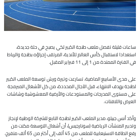
ساعات قليلة تفصل ملعب طنجة الكبير لكي يصبح في حلة جديدة،
استعدادا لاستقبال كأس العالم للأندية، المرتقب إجراؤه بطنجة والرباط
في الفترة الممتدة من 1 إلى 11 فبراير المقبل.
على مدى الأسابيع الماضية، تسارعت وتيرة ورش توسعة الملعب الكبير
لطنجة بهدف الانتهاء، قبل الآجال المحددة، من كل الأشغال المبرمجة
على مستوى المدرجات والمستودعات والأرضية المعشوشبة وشاشات
العرض واللافتات.
وأكد أنس جبيلو، مدير الملعب الكبير لطنجة التابع للشركة الوطنية لإنجاز
وتدبير المنشآت الرياضية (سونارجيس)، أن أشغال التوسعة مكنت من
رفع الطاقة الاستيعابية للملعب من 45 ألف إلى أكثر من 65 ألف متفرج،