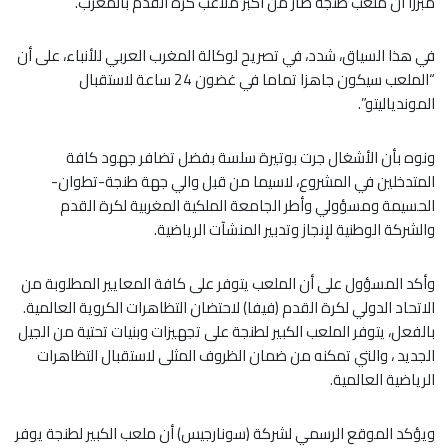
مبرزا أن ملعب طنجة صار من أكبر ملاعب كرة القدم بالمغرب.
في هذا السياق، شدد، في تصريح لوكالة المغرب العربي للأنباء، على أن
“الملعب سيكون جاهزا تماما في غضون 24 ساعة لاستقبال
الموندياليتو”.
ونوه بأن الأشغال جرت بوتيرة سلسة بفضل تضافر جهود كافة
المتدخلين في المشروع، لاسيما من قبل والي جهة طنجة-تطوان-
الحسيمة ومسؤولي وأطر الجامعة الملكية المغربية لكرة القدم
والشركة الوطنية لإنجاز وتدبير المنشآت الرياضية.
وأكد المسؤول على أن الملعب يتوفر على كافة المعايير المطلوبة من
الاتحاد الدولي لكرة القدم (فيفا) لاحتضان التظاهرات الكروية العالمية.
بالفعل، يتوفر الملعب الكبير لطنجة على تجهيزات وبنيات تحتية من الجيل
الجديد ، والتي تمكنه من ضمان الظروف المثلى لاستقبال التظاهرات
الرياضية العالمية.
ويؤكد الموقع الرسمي لشركة (سونارجيس) أن ملعب الكبير لطنجة يوفر