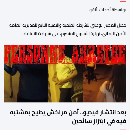
الخبرات الجنائية
بواسطة أحداث. أنفو
حصل المختبر الوطني للشرطة العلمية والتقنية التابع للمديرية العامة
للأمن الوطني، نهاية الأسبوع المنصرم، على شهادة الاعتماد
والمطابقة والجودة بالمعيار الدولي “ISO/CEI 17025″، وذلك في
مختلف التخصصات والخبرات الشرعية، بما فيها فروع البيولوجيا والكيمياء،
وتدقيق وفحص الوثائق، والحرائق والمتفجرات، وكذا الآثار الرقمية
والمخدرات والمواد السمومية.وكانت المنظمة الأمريكية للاعتماد
والتقييس ″The ANSI National Accreditation Board″، المختصة […]
بعد انتشار فيديو.. أمن مراكش يطيح بمشتبه
فيه في ابتزاز سائحين