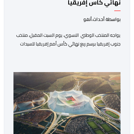
نهائي كأس إفريقيا
بواسطة أحداث.أنفو
يواجه المنتخب الوطني النسوي، يوم السبت المقبل، منتخب
جنوب إفريقيا برسم ربع نهائي كأس أمم إفريقيا للسيدات
“المغرب 2026”. وستجرى المباراة على أرضية ملعب مولاي
الحسن بمدينة الرباط، انطلاقا من الساعة التاسعة ليلا. وكانت
لبؤات الأطلس قد تأهلن إلى الدور ربع النهائي بعد تصدرهن
المجموعة الأولى برصيد سبع نقاط، حصدنها من انتصارين
وتعادل، فيما بلغ […]