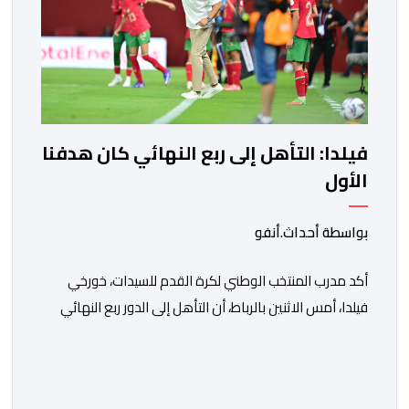
فيلدا: التأهل إلى ربع النهائي كان هدفنا
الأول
بواسطة أحداث.أنفو
أكد مدرب المنتخب الوطني لكرة القدم للسيدات، خورخي
فيلدا، أمس الاثنين بالرباط، أن التأهل إلى الدور ربع النهائي
من كأس أمم إفريقيا للسيدات (المغرب 2026) كان الهدف
الأول للنخبة الوطنية، وقد تحقق بالفعل. وأوضح فيلدا، خلال
الندوة الصحافية التي أعقبت المباراة التي انتهت بالتعادل