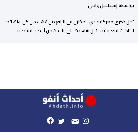
بواسطة إسماعيل واحي
تحل ذكرى معركة وادي المخازن في الرابع من غشت من كل سنة، لتجد
الذاكرة المغربية ما تزال شاهدة على واحدة من أعظم المحطات
التاريخية للمملكة، بما كرسته منذ قرون مضت من دروس استراتيجية لا
تزال حاضرة حتى اليوم، وعلى رأسها أن الطامعين في تدمير المغرب لا
يتحركون إلا عندما يجدون انقساما داخليا يمكن استغلاله. في […]
هذا الموقع
راسلونا