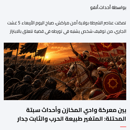
بواسطة أحداث.أنفو
تمكنت عناصر الشرطة بولاية أمن مراكش، صباح اليوم الأربعاء 5 غشت
الجاري، من توقيف شخص يشتبه في تورطه في قضية تتعلق بالابتزاز
وممارسة الإرشاد السياحي بدون رخصة. وكان المشتبه فيه قد عرّض
سائحين أجنبيين للابتزاز بالمدينة العتيقة بمراكش، وطالبهما بمبلغ مالي
غير مستحق بدعوى ممارسة نشاط مرتبط بالإرشاد السياحي بدون
رخصة، وهي الأفعال الإجرامية التي […]
بين معركة وادي المخازن وأحداث سبتة
المحتلة: المتغير طبيعة الحرب والثابت جدار
الصد الوطني