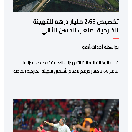
تخصيص 2,68 مليار درهم للتهيئة
الخارجية لملعب الحسن الثاني
بواسطة أحداث.أنفو
قررت الوكالة الوطنية للتجهيزات العامة تخصيص ميزانية
تناهز 2,68 مليار درهم للقيام بأشغال التهيئة الخارجية الخاصة
بملعب الحسن الثاني الكبير الذي سيتسع لـ115 ألف متفرج،
بهدف تجهيزه وفق أعلى المعايير العالمية قبل انطلاق
نهائيات كأس العالم 2030. ​وكشف مصدر مطلع أن هذا
الغلاف المالي يندرج في إطار الحصة رقم 7 من القائمة
الإجمالية لطلبات العروض […]