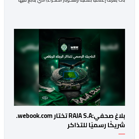
كل من سعيد الناصيري وعبد النبي البعيوي، وذلك إلى غاية
26 غشت الجاري من أجل إعداد الدفاع.ومثل المتهمون
المتابعون في هذه القضية، وعلى رأسهم سعيد الناصري،
الرئيس السابق لنادي الوداد البيضاوي، وعبد النبي بعيوي،
الرئيس السابق لجهة الشرق، […]
بلاغ صحفي:RAJA S.A تختار webook.com.
شريكًا رسميًا للتذاكر