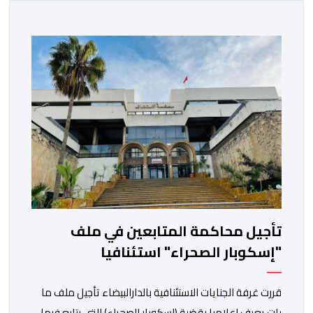
تأجيل محاكمة المتابعين في ملف
"إسكوبار الصحراء" استئنافيا
قررت غرفة الجنايات الاستئنافية بالدارالبيضاء تأجيل ملف ما
بات يعرف إعلاميا بقضية (إسكوبار الصحراء) التي يتابع فيها