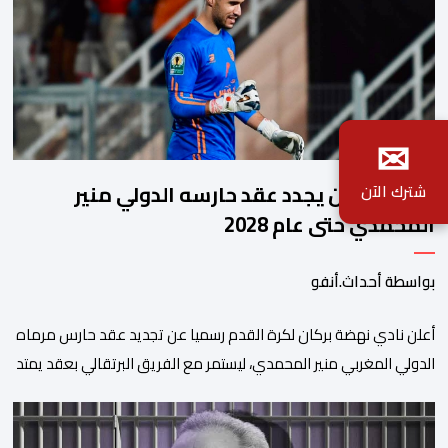
✉
نهضة بركان يجدد عقد حارسه الدولي منير
شترك الآن
المحمدي حتى عام 2028
بواسطة أحداث.أنفو
​أعلن نادي نهضة بركان لكرة القدم رسميا عن تجديد عقد حارس مرماه
الدولي المغربي منير المحمدي، ليستمر مع الفريق البرتقالي بعقد يمتد
حتى صيف عام 2028. ​وجاء هذا الإعلان عبر الحسابات الرسمية للنادي
على منصات التواصل الاجتماعي، مصحوبا بعبارة “الرحلة مستمرة”، في