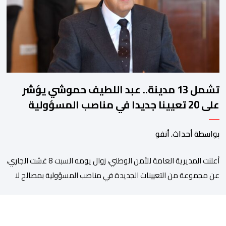
بالأمر يستفيد منذ إيداعه من تتبع طبي منتظم ومستمر وفقا […]
تشمل 13 مدينة.. عبد اللطيف حموشي يؤشر
على 20 تعيينا جديدا في مناصب المسؤولية
بمصالح الأمن الوطني
بواسطة أحداث. أنفو
أعلنت المديرية العامة للأمن الوطني، زوال يومه السبت 8 غشت الجاري،
عن مجموعة من التعيينات الجديدة في مناصب المسؤولية بمصالح لا
ممركزة للأمن الوطني بمدن الناظور ومراكش وأكادير وتيكيوين
والعروي وأسفي ووجدة والعيون والدار البيضاء وبني ملال وابن جرير
وطنجة وأصيلة، وذلك في إطار دينامية داخلية تهدف لضخ دماء جديدة