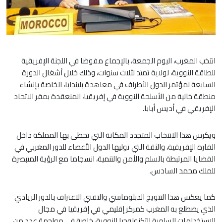
انتخب المغرب، اليوم الجمعة، بالإجماع مفوضا في اللجنة الإفريقية
للطاقة النووية، لولاية تمتد لثلاث سنوات، وذلك خلال أشغال الدورة
السابعة لمؤتمر الدول الأطراف في معاهدة بليندابا، الخاصة بإنشاء
منطقة خالية من الأسلحة النووية في إفريقيا، المنعقدة بمقر الاتحاد
الإفريقي في أديس أبابا.
ويكرس هذا الانتخاب المتجدد المكانة التي تحظى بها المملكة داخل
القارة الإفريقية، والثقة التي توليها الدول الأعضاء للدور المغربي في
القضايا المرتبطة بالسلم والأمن والتنمية، انسجاما مع الرؤية المتبصرة
للملك محمد السادس.
كما يعكس هذا التتويج الدبلوماسي والتقني الاعتراف بالدور الريادي
الذي يضطلع به المغرب كمركز إقليمي في إفريقيا في مجال
الاستخدامات السلمية للتكنولوجيا النووية، خاصة في مواجهة عدد من