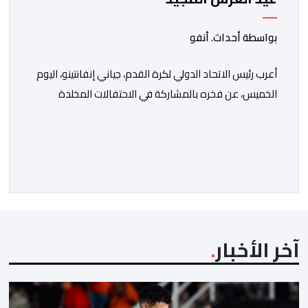
بواسطة أحداث. أنفو
أعرب رئيس الاتحاد الدولي لكرة القدم، جياني إنفانتينو، اليوم
الخميس، عن فخره بالمشاركة في الاحتفالات المخلدة
للذكرى السابعة والعشرين لتربع صاحب الجلالة الملك محمد
السادس على عرش أسلافه الميامين، مؤكدا أن حضوره إلى
المغرب للمشاركة في هذا الحدث يعد، بالنسبة له، “شرفا
حقيقيا”. وقال إنفانتينو، في تصريح للصحافة، على هامش
حفل الاستقبال الذي ترأسه صاحب […]
آخر الأخبار