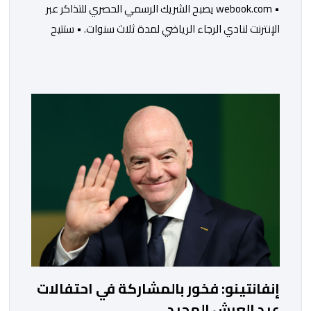
• webook.com يصبح الشريك الرسمي الحصري للتذاكر عبر
الإنترنت لنادي الرجاء الرياضي لمدة ثلاث سنوات. • ستتيح
هذه الشراكة للنادي تحديث رحلة الشراء وتقديم تجربة أبسط
وأكثر سلاسة وأمانًا لمناصريه. • سيدمج الحل الجديد تدريجيًا
وظائف مبتكرة، مثل اختيار المقاعد بدقة وعرضها ثلاثي
الأبعاد، والتذاكر الرقمية، وسوق رسمية لإعادة البيع، ومتجر
رسمي للمنتجات الرقمية. • […]
إنفانتينو: فخور بالمشاركة في احتفالات
عيد العرش المجيد