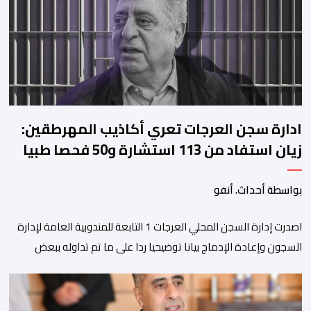
إشارة إلى رغبة الإدارة في الحفاظ على ركائز الفريق والتعزيز من
استقراره الفني […]
ادارة سجن العرجات تعري أكاذيب المهرطقين:
زيان استفاد من 113 استشارة و50 فحصا طبيا
بواسطة أحداث. أنفو
اصدرت إدارة السجن المحلي العرجات 1 التابعة للمندوبية العامة لإدارة
السجون وإعادة الإدماج بيانا توضيحيا ردا على ما تم تداوله ببعض
الجرائد والمواقع الالكترونية بخصوص الوضعية الصحية للسجين محمد
زيان، المعتقل بالمؤسسة ذاتها، وذلك لتنوير الرأي العام بالحقائق
والمعطيات الدقيقة.واوضحت إدارة المؤسسة السجنية أن المعني