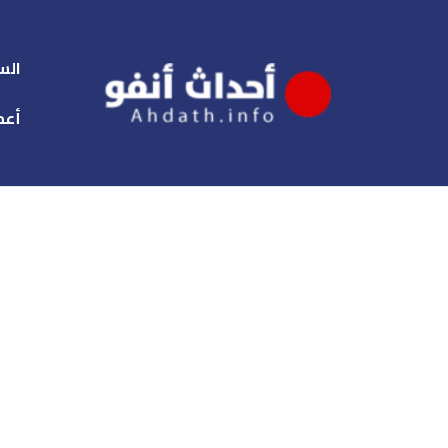
الس
أعم