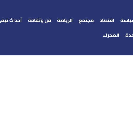
ياسة
اقتصاد
مجتمع
الرياضة
فن وثقافة
أحداث تيف
دة
الصحراء