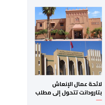
الجبلية. وفي هذا السياق، أطلق الائتلاف
مذكرة مطلبية، دعا فيها الأحزاب
السياسية، إلى ادراج 10 التزامات ضمن
برامجها الانتخابية المنتظرة، في إطار تعاقد
سياسي مع المناطق الجبلية والانتقال
من الوعود الانتخابية إلى التزامات عملية
[…]
لائحة عمال الإنعاش
بتارودانت تتحول إلى مطلب
شعبي ملح.. فمن يجيب؟.