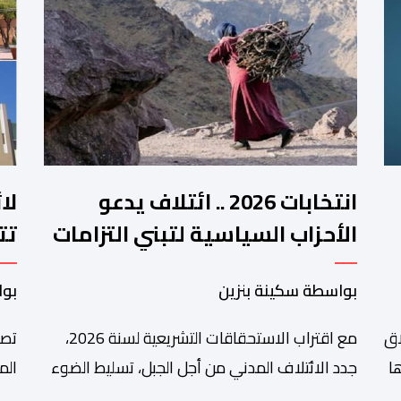
انتخابات 2026 .. ائتلاف يدعو
لا
الأحزاب السياسية لتبني التزامات
تت
واضحة تجاه المناطق الجبلية
فم
بواسطة سكينة بنزين
بوا
اق
مع اقتراب الاستحقاقات التشريعية لسنة 2026،
تصا
ا
جدد الائتلاف المدني من أجل الجبل، تسليط الضوء
الم
على عدد من المطالب المرتبطة بساكنة المناطق
من 