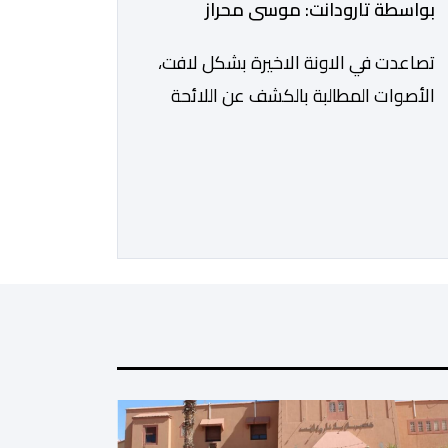
بواسطة تارودانت: موسى محراز
تصاعدت في الاونة الاخيرة بشكل لافت،
الأصوات المطالبة بالكشف عن اللائحة
الرسمية للمستفيدين من برنامج عمال
الإنعاش بجماعة تارودانت، بعد أن تحول
الملف إلى واحد من أكثر المواضيع إثارة
للنقاش داخل المدينة وعلى منصات
التواصل الاجتماعي، وسط دعوات
متزايدة إلى اعتماد مبدأ الشفافية وربط
المسؤولية بالمحاسبة. فبعد خروج عبد
الكبير بن طوطو، ثم شخص اخر […]