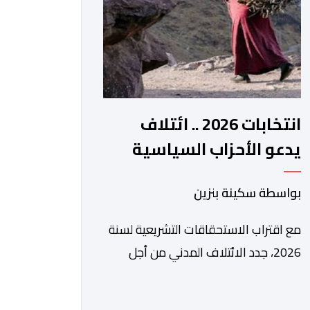
الرقمي، تشكل خطوة مهمة في […]
انتخابات 2026 .. ائتلاف
يدعو الأحزاب السياسية
لتبني التزامات واضحة تجاه
بواسطة سكينة بنزين
المناطق الجبلية
مع اقتراب الاستحقاقات التشريعية لسنة
2026، جدد الائتلاف المدني من أجل
الجبل، تسليط الضوء على عدد من
المطالب المرتبطة بساكنة المناطق