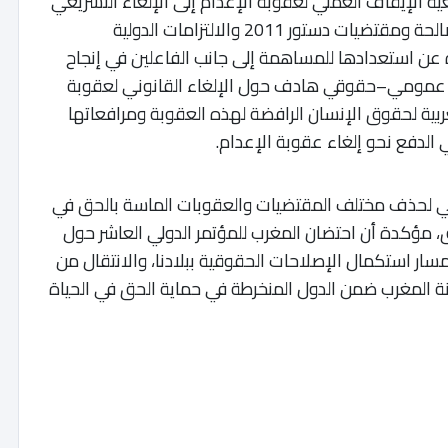
ة الإيقاف العملي لعقوبة الإعدام إلى الإلغاء التشريعي
لها، بما ينسجم مع توصيات هيئة الإنصاف والمصالحة ومقتضيات دستور 2011 والالتزامات الدولية
ة عن استعدادها للمساهمة إلى جانب الفاعلين في إنجاح
 عمومي–حقوقي هادف حول الإلغاء القانوني لعقوبة
ربية لحقوق الإنسان الرافضة لهذه العقوبة ومرافعاتها
 الدفع نحو إلغاء عقوبة الإعدام.
ربي لحذف مختلف المقتضيات والعقوبات الماسة بالحق في
، مؤكدة أن احتضان المغرب للمؤتمر الدولي العاشر حول
ر استكمال الإصلاحات الحقوقية ببلادنا، والانتقال من
كانة المغرب ضمن الدول المنخرطة في حماية الحق في الحياة