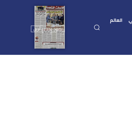
ي
العالم
تصفح عدد 22 أبريل