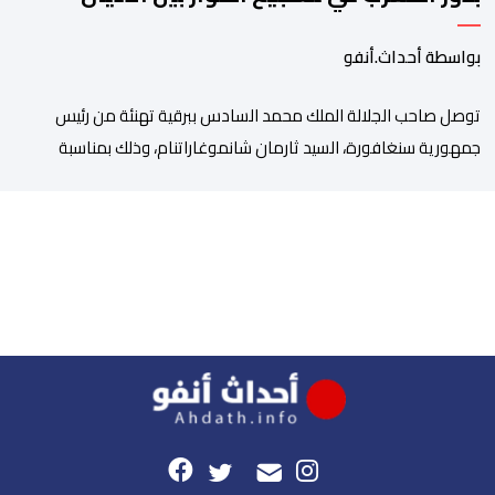
بواسطة أحداث.أنفو
توصل صاحب الجلالة الملك محمد السادس ببرقية تهنئة من رئيس
جمهورية سنغافورة، السيد ثارمان شانموغاراتنام، وذلك بمناسبة
الذكرى السابعة والعشرين لتربع جلالته على عرش أسلافه المنعمين.
وأعرب السيد شانموغاراتنام، في هذه البرقية، باسم الشعب
السنغافوري، عن أحر تهانئه وأطيب متمنياته بموفور الصحة ومزيد من
التوفيق لجلالة الملك، وللشعب المغربي بمزيد من السلام والازدهار.
وأشاد الرئيس […]