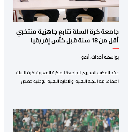
جامعة كرة السلة تتابع جاهزية منتخبي
أقل من 18 سنة قبل كأس إفريقيا
بواسطة أحداث. أنفو
عقد المكتب المديري للجامعة الملكية المغربية لكرة السلة
اجتماعا مع اللجنة التقنية، والادارة التقنية الوطنية خصص
لتقييم حصيلة عمل الأشهر الثلاثة الماضية، والوقوف على
مختلف المحطات التي شهدتها المنتخبات الوطنية خلال
الفترة الأخيرة. وشهد الاجتماع تقديم عرض مفصل حول
مشاركة المنتخبين الوطنيين لأقل من 18 سنة، إناثا وذكورا،
من طرف اللجنة التقنية التي واكبت كل […]