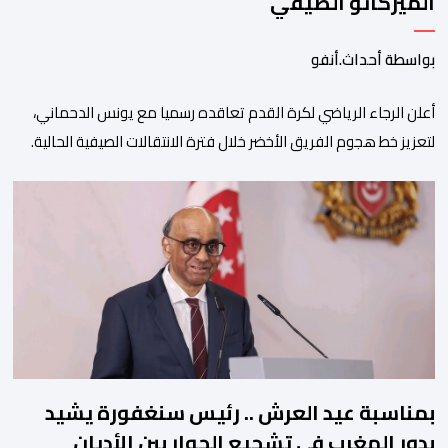
الميركاتو الصيفي
بواسطة أحداث.أنفو
أعلن الرجاء الرياضي لكرة القدم تعاقده رسميا مع يونس الدحماني،
لتعزيز خط هجوم الفريق الأخضر خلال فترة الانتقالات الصيفية الحالية. ​
ويمتد العقد الذي يربط الدحماني بالنسور لعدة سنوات حتى عام 2030،
حيث يعول عليه الطاقم التقني للرجاء لتقديم الإضافة المرجوة في
المسابقات المحلية والقارية المقبلة. ​وجاء هذا التعاقد بعد أداء لافت
قدمه اللاعب برفقة اتحاد […]
بمناسبة عيد العرش .. رئيس سنغفورة يشيد
بدور المغرب في تشجيع الحوار بين الأديان