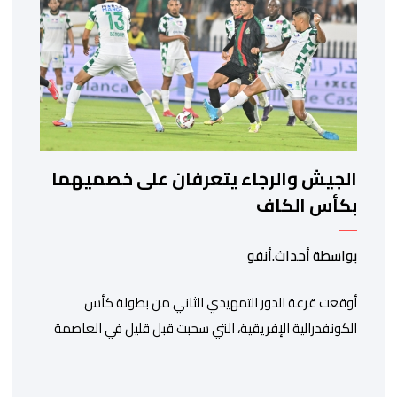
الجيش والرجاء يتعرفان على خصميهما
بكأس الكاف
بواسطة أحداث.أنفو
أوقعت قرعة الدور التمهيدي الثاني من بطولة كأس
الكونفدرالية الإفريقية، التي سحبت قبل قليل في العاصمة
المصرية القاهرة، ممثلي كرة القدم المغربية الرجاء الرياضي
والجيش الملكي في مواجهات مرتقبة أمام أندية غرب