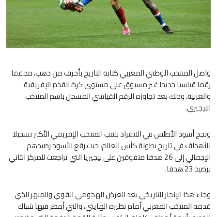
واصل المنتخب الوطني المغربي كتابة التاريخ بأحرف من ذهب، محققا
رقما قياسيا جديدا غير مسبوق على مستوى كرة القدم الإفريقية
والعربية، وذلك بعد تجاوزه الرقم القياسي المسجل باسم المنتخب
النيجيري.
​ونجح أسود الأطلس في الانفراد بلقب المنتخب الإفريقي الأكثر تسجيلا
للأهداف في تاريخ بطولة كأس العالم، حيث رفع الأسود رصيدهم
الإجمالي إلى 26 هدفا متفوقين على نيجيريا التي تراجعت للمركز الثاني
برصيد 23 هدفا.
​وجاء هذا الإنجاز التاريخي بعد العرض الهجومي القوي والمبهر الذي
قدمه المنتخب المغربي أمام نظيره الهايتي، والتي أمطر فيها شباك