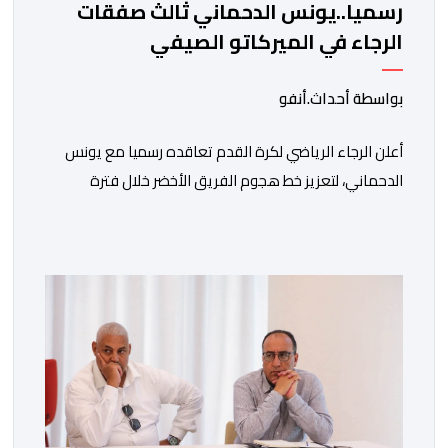
رسميا..يونس الدحماني ثالث صفقات
الرجاء في الميركاتو الصيفي
بواسطة أحداث.أنفو
أعلن الرجاء الرياضي لكرة القدم تعاقده رسميا مع يونس
الدحماني، لتعزيز خط هجوم الفريق الأخضر خلال فترة
الانتقالات الصيفية الحالية. ​ويمتد العقد الذي يربط الدحماني
بالنسور لعدة سنوات حتى عام 2030، حيث يعول عليه
الطاقم التقني للرجاء لتقديم الإضافة المرجوة في
المسابقات المحلية والقارية المقبلة. ​وجاء هذا التعاقد بعد
أداء لافت قدمه اللاعب برفقة اتحاد […]