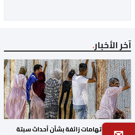
ووسط القارة. ​وسيكون نادي الرجاء الرياضي على موعد مع
مواجهة المتأهل من المباراة التي تجمع بين إيل كانيمي
واريورز النيجيري ونادي أوديب ممثل […]
آخر الأخبار
العرائش.. اتهامات زائفة بشأن أحداث سبتة
✉