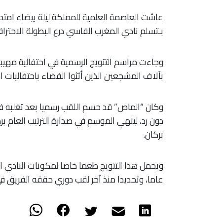
عاشت العاصمة العلمية للمملكة ليلة بيضاء امتدت
بـتسلم نادي المغرب الفاسي درع البطولة الاحترافية لكر
​وجاءت مراسم التتويج الرسمية في احتفالية مه
بآلاف المشجعين الذين أثثوا الفضاء باحتفاليات اس
​وكان “الماص” قد حسم اللقب رسميا بعد تغلبه ف
بركان.
عاما، وتحديدا منذ آخر لقب دوري حققه الفريق في موسم 