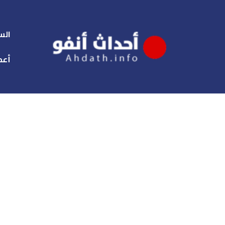
الس
أعم