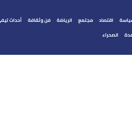
ياسة
اقتصاد
مجتمع
الرياضة
فن وثقافة
أحداث تيف
دة
الصحراء