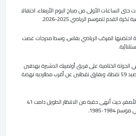
 حتى الساعات الأولى من صباح اليوم الأربعاء، احتفالا
ة القدم للموسم الرياضي 2025-2026.
يبة احتضنها المركب الرياضي بفاس، وسط مدرجات غصت
تثنائية.
ي الجولة الختامية على فريق أولمبيك الدشيرة بهدفين
دون رد، لينهي الموسم في صدارة الترتيب العام برصيد 59 نقطة، وبفارق نقطتين عن أقرب مطارديه نهضة
​ويحمل هذا التتويج طعما خاصا لمكونات النادي الأصفر، حيث أنهى حقبة من الانتظار الطويل دامت 41
1984-1985.