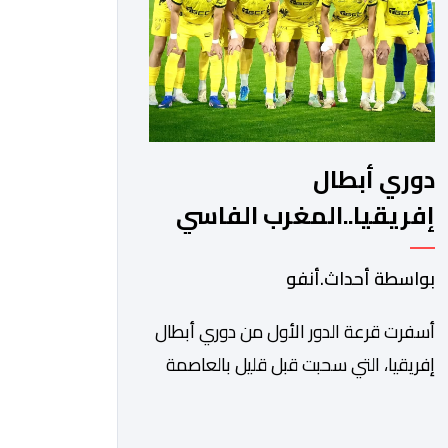
ونادي أوديب ممثل […]
دوري أبطال
إفريقيا..المغرب الفاسي
يواجه رحيمو البوركينابي
بواسطة أحداث.أنفو
أسفرت قرعة الدور الأول من دوري أبطال
إفريقيا، التي سحبت قبل قليل بالعاصمة
المصرية القاهرة، عن مواجهات متوازنة
لممثلي كرة القدم المغربية، نهضة بركان