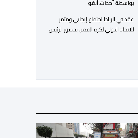
بواسطة أحداث.أنفو
عقد في الرباط اجتماع إيجابي ومثمر
للاتحاد الدولي لكرة القدم، بحضور الرئيس
جياني إنفانتينو، والأمين العام ماتياس
غرافستروم، وأعضاء مجلس إدارة الفيفا،
لمناقشة التطورات الأخيرة وضمان تطوير
آليات العمل الداخلي. ​وشهد اللقاء تجديد
الثقة المتبادلة بين القيادة التنفيذية
للاتحاد، حيث أكد المجتمعون دعمهم
الكامل للرئيس إنفانتينو باعتباره المسؤول
الوحيد المباشر والمنتخب من قِبل 211
اتحادا […]