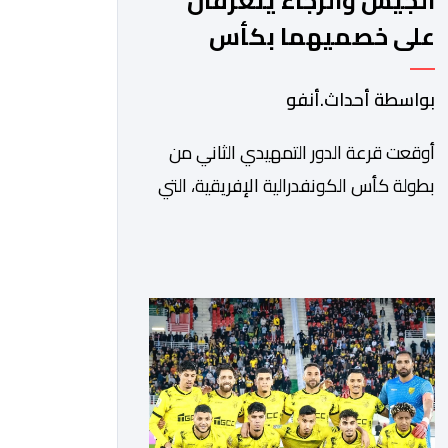
الجيش والرجاء يتعرفان
على خصميهما بكأس
الكاف
بواسطة أحداث.أنفو
أوقعت قرعة الدور التمهيدي الثاني من
بطولة كأس الكونفدرالية الإفريقية، التي
سحبت قبل قليل في العاصمة المصرية
القاهرة، ممثلي كرة القدم المغربية الرجاء
الرياضي والجيش الملكي في مواجهات
مرتقبة أمام أندية غرب ووسط القارة. ​
وسيكون نادي الرجاء الرياضي على موعد
مع مواجهة المتأهل من المباراة التي
تجمع بين إيل كانيمي واريورز النيجيري