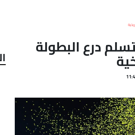
يخية
سلم درع البطولة
ال
خية