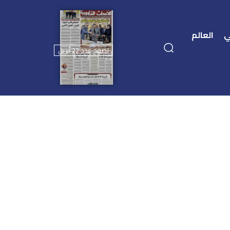
ي
العالم
تصفح عدد 22 أبريل