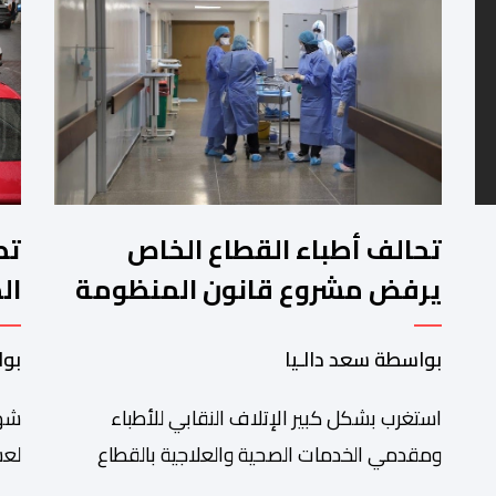
تحالف أطباء القطاع الخاص
تط
يرفض مشروع قانون المنظومة
ال
المعلوماتية الصحية الوطنية
ال
بواسطة سعد دالـيا
بوا
المندمجة
استغرب بشكل كبير الإتلاف النقابي للأطباء
شهد
ومقدمي الخدمات الصحية والعلاجية بالقطاع
لعش
الخاص مصادقة الحكومة على مشروع قانون رقم
على