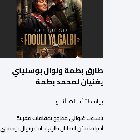
طارق بطمة ونوال بوسنيني
يغنيان لمحمد بطمة
بواسطة أحداث. أنفو
باسلوب غيواني ممزوج بمقامات مغربية
أصيلة،تمكن الفنانان طارق بطمة ونوال بوسنيني
من نفض الغبار عن زجلية جميلة،كتبها ولحنها