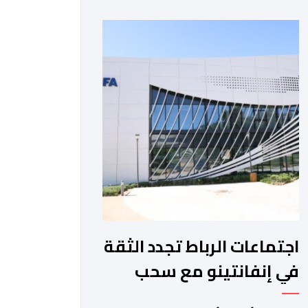
والمغرب الفاسي، في مستهل مشوارهما
القاري. ​وسيكون نادي نهضة بركان على
موعد في هذا الدور مع الفائز من المباراة
التي تجمع بين ستار سبورت السييراليوني
ونادي المدينة الغامبي، حيث يطمح
الفريق […]
اجتماعات الرباط تجدد الثقة
في إنفانتينو مع سحب
مشروع الفيفا