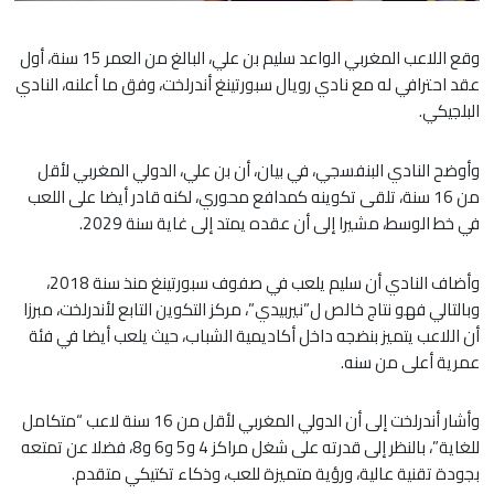
وقع اللاعب المغربي الواعد سليم بن علي، البالغ من العمر 15 سنة، أول
عقد احترافي له مع نادي رويال سبورتينغ أندرلخت، وفق ما أعلنه، النادي
البلجيكي.
وأوضح النادي البنفسجي، في بيان، أن بن علي، الدولي المغربي لأقل
من 16 سنة، تلقى تكوينه كمدافع محوري، لكنه قادر أيضا على اللعب
في خط الوسط، مشيرا إلى أن عقده يمتد إلى غاية سنة 2029.
وأضاف النادي أن سليم يلعب في صفوف سبورتينغ منذ سنة 2018،
وبالتالي فهو نتاج خالص ل”نيربيدي”، مركز التكوين التابع لأندرلخت، مبرزا
أن اللاعب يتميز بنضجه داخل أكاديمية الشباب، حيث يلعب أيضا في فئة
عمرية أعلى من سنه.
وأشار أندرلخت إلى أن الدولي المغربي لأقل من 16 سنة لاعب “متكامل
للغاية”، بالنظر إلى قدرته على شغل مراكز 4 و5 و6 و8، فضلا عن تمتعه
بجودة تقنية عالية، ورؤية متميزة للعب، وذكاء تكتيكي متقدم.