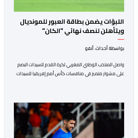
اللبؤات يضمن بطاقة العبور للمونديال
ويتأهلن لنصف نهائي "الكان"
بواسطة أحداث. أنفو
واصل المنتخب الوطني المغربي لكرة القدم للسيدات البصم
على مشوار متميز في منافسات كأس أمم إفريقيا للسيدات
(المغرب 2026) من خلال عبوره إلى المربع الذهبي ، عقب
فوزه على نظيره الجنوب إفريقي بهدفين لواحد، في المباراة
التي جمعتهما، مساء اليوم السبت على أرضية ملعب مولاي
الحسن بالرباط، برسم الدور ربع النهائي، ليضمن بذلك رسميا
مشاركته […]