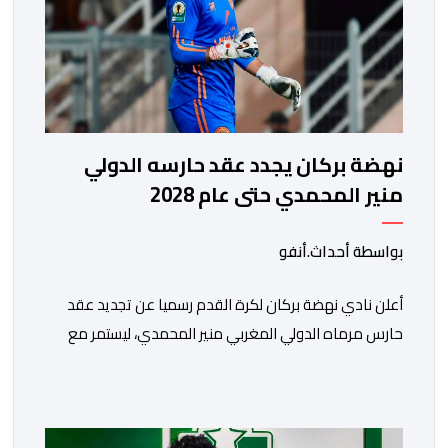
نهضة بركان يجدد عقد حارسه الدولي
منير المحمدي حتى عام 2028
بواسطة أحداث.أنفو
​أعلن نادي نهضة بركان لكرة القدم رسميا عن تجديد عقد
حارس مرماه الدولي المغربي منير المحمدي، ليستمر مع
الفريق البرتقالي بعقد يمتد حتى صيف عام 2028. ​وجاء هذا
الإعلان عبر الحسابات الرسمية للنادي على منصات التواصل
الاجتماعي، مصحوبا بعبارة “الرحلة مستمرة”، في إشارة إلى