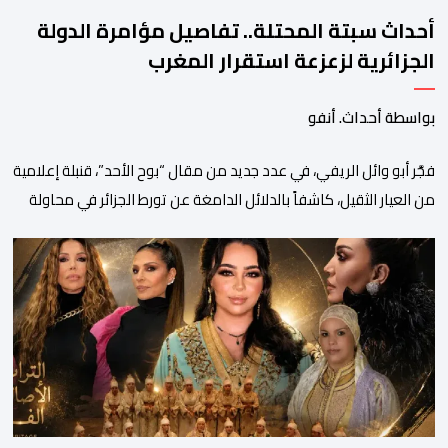
أحداث سبتة المحتلة.. تفاصيل مؤامرة الدولة
الجزائرية لزعزعة استقرار المغرب
بواسطة أحداث. أنفو
فجَّر أبو وائل الريفي، في عدد جديد من مقال “بوح الأحد”، قنبلة إعلامية
من العيار الثقيل، كاشفاً بالدلائل الدامغة عن تورط الجزائر في محاولة
جديدة لضرب الاستقرار الداخلي بالمغرب والتشويش على علاقاته
الاستراتيجية مع إسبانيا، كاشفا خيوط حملة تحريضية ممنهجة شنتها
الحسابات والمنصات التابعة للمخابرات العسكرية الجزائرية لاستدراج
الشباب والقاصرين عبر مواقع التواصل الاجتماعي، وذلك […]