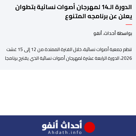
الدورة الـ14 لمهرجان أصوات نسائية بتطوان
يعلن عن برنامجه المتنوع
بواسطة أحداث. أنفو
تنظم جمعية أصوات نسائية، خلال الفترة الممتدة من 12 إلى 15 غشت
2026، الدورة الرابعة عشرة لمهرجان أصوات نسائية الذي يقترح برنامجا
متنوعا يجمع بين الإبداع الفني والسهرات المجانية والمبادرات
الاجتماعية والتضامنية والإنسانية. ووفق بلاغ للمنظمين، تقترح هذه
الدورة، التي تنظم تحت الرعاية السامية لصاحب الجلالة الملك محمد
السادس، تحت شعار “سيدات البحر الأبيض المتوسط، […]