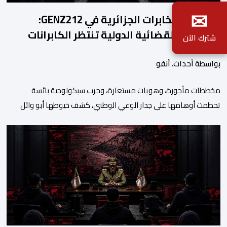
✉
بصمات المخابرات الجزائرية في GENZ212:
الملاحقة القضائية الدولية تنتظر الكابرانات
شترك الآن
بواسطة أحداث. أنفو
مخططات مأجورة، وهويات مستعارة، وحرب سيكولوجية بائسة
تحطمت أوهامها على جدار الوعي الوطني، كشف خيوطها أبو وائل
الريفي في بوح جديد له هذا الأحد، استعرض من خلاله تفاصيل اجهاض
الأجهزة الأمنية المغربية لأحدث محاولات المخابرات العسكرية الجزائرية
استهداف امن المملكة واستقرارها. أكد أبو وائل الريفي أنه: “بعد
إجهاض مخططات الجارة التي تحركت سريعا عبر عملائها […]