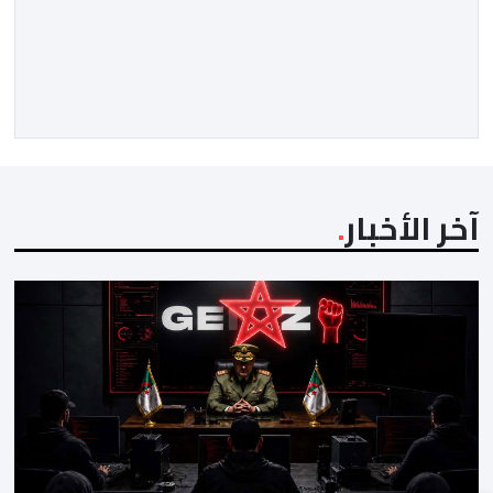
الانتقالات الصيفية الحالية. ​ويمتد العقد الذي يربط الدحماني
بالنسور لعدة سنوات حتى عام 2030، حيث يعول عليه
الطاقم التقني للرجاء لتقديم الإضافة المرجوة في
المسابقات المحلية والقارية المقبلة. ​وجاء هذا التعاقد بعد
أداء لافت قدمه اللاعب برفقة اتحاد […]
آخر الأخبار