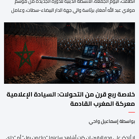
انطلقت، اليوم الجمعة، الأنشطة الدينية للدورة الجديدة من موسم
مولاي عبد الله أمغار، برئاسة والي جهة الدار البيضاء-سطات، وعامل
إقليم الجديدة، ورئيس جماعة مولاي عبد الله، ورئيس المجلس الإقليمي
للجديدة، ورئيس المجلس العلمي المحلي للجديدة، وذلك بحضور
شخصيات مدنية وعسكرية ودينية. وجرت مراسيم افتتاح فعاليات
الموسم بالخيمة الرسمية، حيث أُلقيت كلمات كل من رئيس المجلس […]
خلاصة ربع قرن من التحولات: السيادة الإعلامية
معركة المغرب القادمة
بواسطة إسماعيل واحي
لا أتذكر على وجه اليقين إن كنت أشاهد ساعتها “دراغون بول” أم “داي