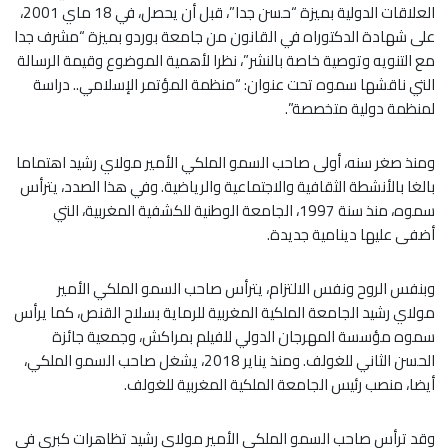
العلاقات الدولية بميزة “حسن جدا”، قبل أن يحصل، في 18 ماي 2001،
على شهادة الدكتوراه في القانون من جامعة بوردو بميزة “مشرف جدا
مع التنويه وتوصية خاصة بالنشر”، نظرا لأهمية الموضوع وقيمة الرسالة
التي ناقشها سموه تحت عنوان: “منظمة المؤتمر الإسلامي.. دراسة
لمنظمة دولية متخصصة”.
ومنذ صغر سنه، أولى صاحب السمو الملكي الأمير مولاي رشيد اهتماما
بالغا بالأنشطة الثقافية والاجتماعية والرياضية. وفي هذا الصدد، يترأس
سموه، منذ سنة 1997، الجامعة الوطنية للكشفية المغربية، التي
أضفى عليها دينامية جديدة.
وبنفس الروح ونفس الالتزام، يترأس صاحب السمو الملكي الأمير
مولاي رشيد الجامعة الملكية المغربية للرماية بسلاح القنص، كما يرأس
سموه مؤسسة المهرجان الدولي للفيلم بمراكش، وجمعية جائزة
الحسن الثاني للغولف. ومنذ يناير 2018، يشغل صاحب السمو الملكي،
أيضا، منصب رئيس الجامعة الملكية المغربية للغولف.
وقد ترأس صاحب السمو الملكي الأمير مولاي رشيد تظاهرات كبرى في