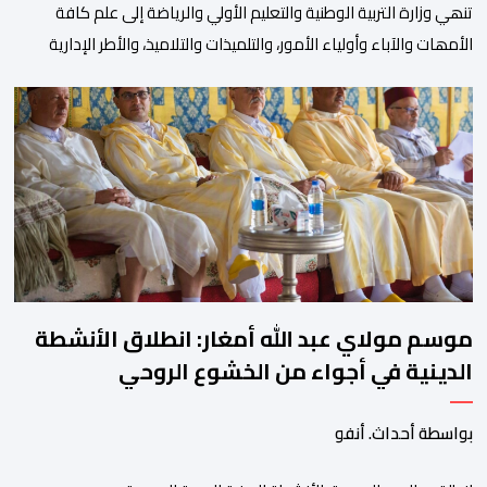
تنھي وزارة التربیة الوطنیة والتعلیم الأولي والریاضة إلى علم كافة
الأمھات والآباء وأولیاء الأمور، والتلمیذات والتلامیذ، والأطر الإداریة
والتربویة وإلى الرأي العام الوطني، أن الدخول المدرسي لسنة 2026-
2027 سیتم في موعده الرسمي المحدد سلفا طبقا لمقتضیات المقرر
الوزاري رقم 047.26 الصادر بتاریخ 3 یولیوز 2026 بشأن تنظیم السنة
الدراسیة. وأوضحت الوزارة، في بلاغ، أن أطر […]
موسم مولاي عبد الله أمغار: انطلاق الأنشطة
الدينية في أجواء من الخشوع الروحي
بواسطة أحداث. أنفو