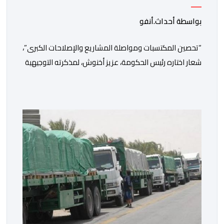
الدولة الاجتماعية والاستثمار
بواسطة أحداث.أنفو
“تحصين المكتسبات ومواصلة المشاريع والإصلاحات الكبرى”،
شعار اختاره رئيس الحكومة، عزيز أخنوش، لمذكرته التوجيهية
إلى الوزراء وكتاب الدولة بخصوص إعداد مشروع قانون
مالية 2027 أي آخر مشروع من نوعه في ظل ولايته
الحكومية. هذه الرسالة التأطيرية ارتكزت على 4 أولويات، كما
حملت ألحت على ضرورة عقلنة نفقات التسيير، بل وتقييد
التوظيف إلا في حالة الضرورة. […]