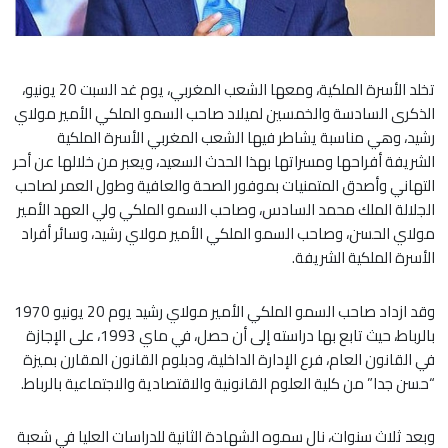
تخلد الأسرة الملكية، ومعها الشعب المغربي، يوم غد السبت 20 يونيو،
الذكرى السادسة والخمسين لميلاد صاحب السمو الملكي الأمير مولاي
رشيد، وهي مناسبة يشاطر فيها الشعب المغربي الأسرة الملكية
الشريفة أفراحها ومسراتها بهذا الحدث السعيد، ويعبر من خلالها عن أحر
التهاني وأصدق المتمنيات بموفور الصحة والعافية وطول العمر لصاحب
الجلالة الملك محمد السادس، وصاحب السمو الملكي ولي العهد الأمير
مولاي الحسن، وصاحب السمو الملكي الأمير مولاي رشيد، وسائر أفراد
الأسرة الملكية الشريفة.
وقد ازداد صاحب السمو الملكي الأمير مولاي رشيد يوم 20 يونيو 1970
بالرباط، حيث تابع بها دراسته إلى أن حصل، في ماي 1993، على الإجازة
في القانون العام، فرع الإدارة الداخلية، ودبلوم القانون المقارن بميزة
“حسن جدا” من كلية العلوم القانونية والاقتصادية والاجتماعية بالرباط.
وبعد ثلاث سنوات، نال سموه الشهادة الثانية للدراسات العليا في شعبة