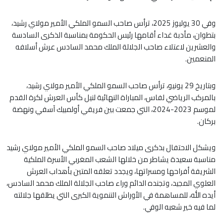
وفي 30 يوليوز 2025، ترأس صاحب السمو الملكي الأمير مولاي رشيد،
بتطوان، مأدبة غداء أقامها رئيس الحكومة بمناسبة الذكرى السادسة
والعشرين لاعتلاء صاحب الجلالة الملك محمد السادس عرش أسلافه
المنعمين.
وبتاريخ 29 يونيو، ترأس صاحب السمو الملكي الأمير مولاي رشيد،
بالمركب الرياضي لفاس، المباراة النهائية لنيل كأس العرش لكرة القدم
لموسم 2023-2024، التي جمعت بين فريقي أولمبيك آسفي ونهضة
بركان.
ويشكل الاحتفال بذكرى ميلاد صاحب السمو الملكي الأمير مولاي رشيد
مناسبة سعيدة يشاطر من خلالها الشعب المغربي الأسرة الملكية
الشريفة أفراحها ومسراتها، ويجدد تعلقه المتين بأهداب العرش
العلوي المجيد، وتجنده الدائم وراء صاحب الجلالة الملك محمد السادس،
أيده الله، للمساهمة في الأوراش التنموية الكبرى التي يطلقها جلالته
لما فيه خير شعبه الوفي.