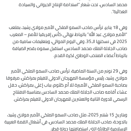
محمد السادس، تحت شعار “استدامة الإنتاج الحيواني والسيادة
الغذائية”.
وفي 18 يناير، ترأس صاحب السمو الملكي الأمير مولاي رشيد، بملعب
“الأمير مولاي عبد الله” بالرباط، نهائي كأس إفريقيا للأمم – المغرب
2025 في نسختها الـ35. وفي اليوم الموالي، وبتعليمات سامية من
صاحب الجلالة الملك محمد السادس، استقبل سموه بقصر الضيافة
بالرباط أعضاء المنتخب الوطني لكرة القدم.
وفي 29 نونبر من السنة الماضية، ترأس صاحب السمو الملكي الأمير
مولاي رشيد، رئيس مؤسسة المهرجان الدولي للفيلم بمراكش، مرفوقا
بصاحبة السمو الملكي الأميرة للا أم كلثوم، بباب إغلي بمراكش، حفل
عشاء أقامه صاحب الجلالة الملك محمد السادس بمناسبة الافتتاح
الرسمي للدورة الثانية والعشرين للمهرجان الدولي للفيلم بمراكش.
وبتاريخ 15 شتنبر 2025، مثل صاحب السمو الملكي الأمير مولاي رشيد،
بالدوحة، صاحب الجلالة الملك محمد السادس، في أشغال القمة العربية
الإسلامية الطارئة التي استضافتها دولة قطر.