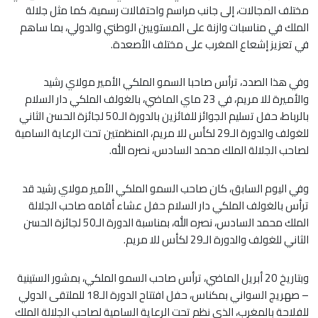
مختلف المجالات، إلى جانب مراسم واحتفالات رسمية، كما مثل جلالة
الملك في مناسبات وازنة على المستويين الوطني والدولي، بما ساهم
في تعزيز إشعاع المغرب على مختلف الأصعدة.
وفي هذا الصدد، ترأس صاحبا السمو الملكي الأمير مولاي رشيد
والأميرة للا مريم، في 23 ماي الماضي، بالغولف الملكي دار السلام
بالرباط، حفل تسليم الجوائز للفائزين بالدورة الـ50 لجائزة الحسن الثاني
للغولف والدورة الـ29 لكأس للا مريم، المنظمتين تحت الرعاية السامية
لصاحب الجلالة الملك محمد السادس، نصره الله.
وفي اليوم السابق، كان صاحب السمو الملكي الأمير مولاي رشيد قد
ترأس بالغولف الملكي دار السلام حفل عشاء أقامه صاحب الجلالة
الملك محمد السادس، نصره الله، بمناسبة الدورة الـ50 لجائزة الحسن
الثاني للغولف والدورة الـ29 لكأس للا مريم.
وبتاريخ 20 أبريل الماضي، ترأس صاحب السمو الملكي، بمشور الستينية
– صهريج السواني بمكناس، حفل افتتاح الدورة الـ18 للملتقى الدولي
للفلاحة بالمغرب، الذي نظم تحت الرعاية السامية لصاحب الجلالة الملك