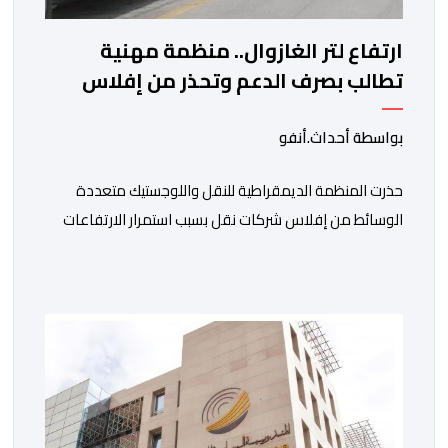
ارتفاع لتر الغازوال.. منظمة مهنية
تطالب بصرف الدعم وتحذر من إفلاس
شركات النقل
بواسطة أحداث.أنفو
حذرت المنظمة الديمقراطية للنقل واللوجستيك متعددة
الوسائط من إفلاس شركات نقل بسبب استمرار الارتفاعات
المتتالية لأسعار الغازوال وكلك ما تصفه ب”امتناع” الحكومة
عن صرف أشطر الدعم المباشر المخصص لمهنيي النقل
الطرقي. وجاء بلاغ للمنظمة، “أصبحت المقاولات النقلية،
والسائقون المهنيون، على حد سواء، يواجهون ضغوطا
اقتصادية غير مسبوقة نتيجة الارتفاع المستمر في كلفة
العملية النقلية، حيث […]