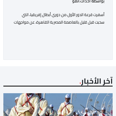
بواسطة أحداث.أنفو
أسفرت قرعة الدور الأول من دوري أبطال إفريقيا، التي
سحبت قبل قليل بالعاصمة المصرية القاهرة، عن مواجهات
متوازنة لممثلي كرة القدم المغربية، نهضة بركان والمغرب
الفاسي، في مستهل مشوارهما القاري. ​وسيكون نادي
نهضة بركان على موعد في هذا الدور مع الفائز من المباراة
التي تجمع بين ستار سبورت السييراليوني ونادي المدينة
الغامبي، حيث يطمح الفريق […]
آخر الأخبار