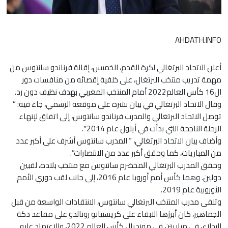
AHDATH.INFO
أعلن الاتحاد البرتغالي لكرة القدم، الخميس، إقالة فرناندو سانتوس من
مهمة تدريب منتخب البرتغال، على خلفية إقصائه من منافسات دور
ال16 كأس العالم2022 أمام المنتخب المغربي بهدف نظيف دون رد.
وقال الاتحاد البرتغالي في بيان نشره على موقعه الرسمي، جاء فيه: ”
توصل الاتحاد البرتغالي والمدرب فرناندو سانتوس، إلى اتفاق لإنهاء
الرحلة الناجحة التي بدأت في أيلول عام 2014″.
وأضاف بيان الاتحاد البرتغالي، ” المدرب سانتوس أشرف على أكبر عدد
من المباريات، كما وحقق أكبر عدد من الانتصارات”.
وحقق المدرب البرتغالي المخضرم سانتوس مع منتخب بلاده، لقبين
دولين. وهما كأس أمم أوروبا عام 2016، إلى جانب لقب دوري الأمم
الأوروبية عام 2019.
وتلقى مدرب المنتخب البرتغالي سانتوس، الانتقادات الواسعة من قبل
الجماهير، كان أبرزها الابقاء على كريستيانو رونالدو على مقاعد دكة
البدلاء، في مباريتن في مونديال كأس العالم 2022، والاعتماد عليه