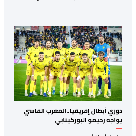
المصرية القاهرة، ممثلي كرة القدم المغربية الرجاء الرياضي
والجيش الملكي في مواجهات مرتقبة أمام أندية غرب
ووسط القارة. ​وسيكون نادي الرجاء الرياضي على موعد مع
مواجهة المتأهل من المباراة التي تجمع بين إيل كانيمي
واريورز النيجيري ونادي أوديب ممثل […]
دوري أبطال إفريقيا..المغرب الفاسي
يواجه رحيمو البوركينابي