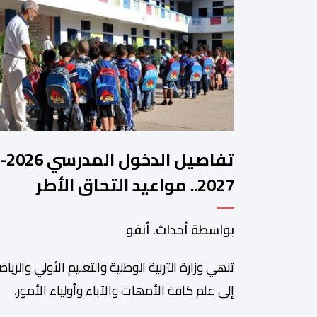
تفاصيل الدخول المدرسي 2026-
2027.. مواعيد التحاق الأطر
والتلاميذ بالمؤسسات التعليمي
بواسطة أحداث. أنفو
تنھي وزارة التربیة الوطنیة والتعلیم الأولي والریاض
إلى علم كافة الأمھات والآباء وأولیاء الأمور،
والتلمیذات والتلامیذ، والأطر الإداریة والتربویة وإل