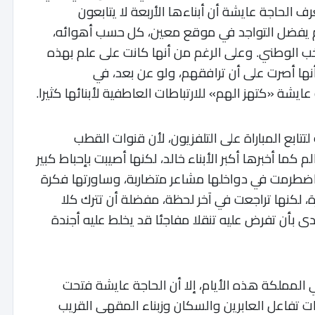
الحاجة عايشة أن أبناءها الأربعة لا يتابعون
يهم يفضل التواجد في موقع معين، كل حسب أهوائه،
خب الوطني. وعلى الرغم من أنها كانت على علم بهذه
ا أنها أصرت على أن ترافقهم، ولو عن بعد، في
ايشة «كتهز الهم» للارتباطات العاطفية لأبنائها كثيرا
.
ابع المباراة على التلفزيون، لأن قنوات القطب
ا أخبرها أكبر الأبناء خالد، لكنها أصيبت بإحباط كبير
ة. اضطرمت في دواخلها مشاعر متضاربة، وساورتها فكرة
رة، لكنها تراجعت في آخر لحظة، مفضلة أن تترك كلا
ى بأن تفرض عليه تنقلا مفاجئا قد يخلط عليه أجندة
 المملكة هذه الأيام، إلا أن الحاجة عايشة فتحت
ات تفاعل العابرين والسكان وزبناء المقهى القريب