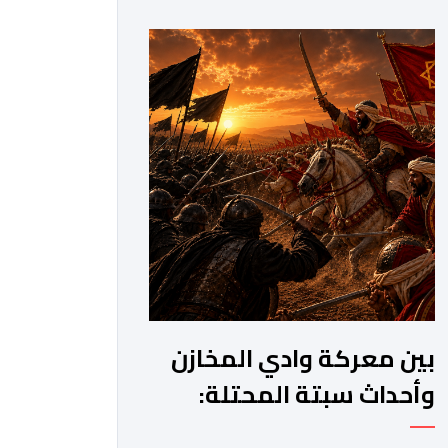
مرحلة جديدة من مساره التنموي، مسلحا
برؤية واضحة وطموحات كبيرة. فمنذ أكثر
من عقدين، وبقيادة صاحب الجلالة الملك
محمد السادس، شهدت المملكة تحولات
عميقة على مختلف المستويات.غير أن
[…]
بين معركة وادي المخازن
وأحداث سبتة المحتلة:
المتغير طبيعة الحرب