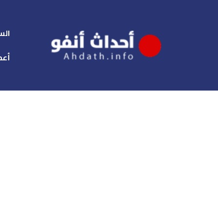
الس
أعم