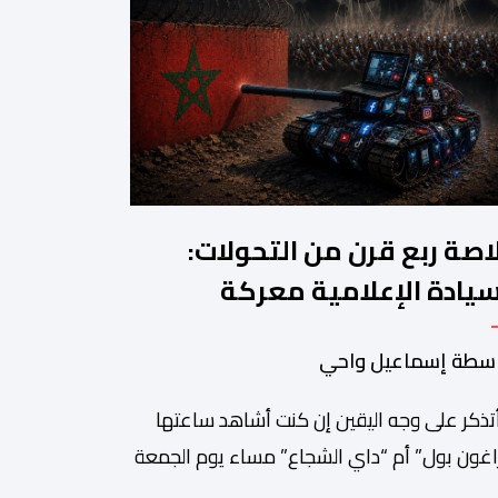
اصة ربع قرن من التحولات:
سيادة الإعلامية معركة
مغرب القادمة
سطة إسماعيل واحي
أتذكر على وجه اليقين إن كنت أشاهد ساعتها
اغون بول” أم “داي الشجاع” مساء يوم الجمعة
23 يوليوز 1999. ما أتذكره جيدا هو أن البث انقطع