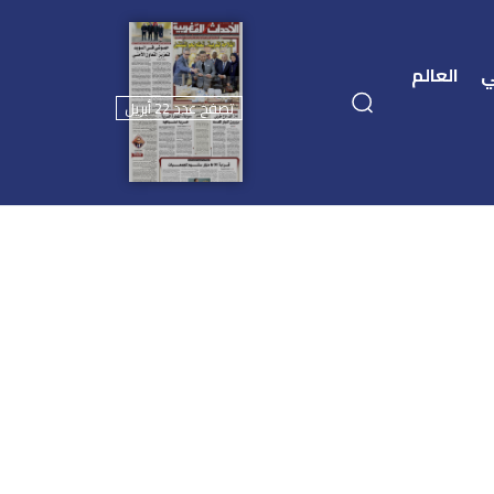
ي
العالم
تصفح عدد 22 أبريل