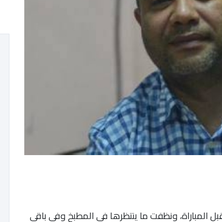
بل المباراة، ونظفت ما ينتظرها في المطبخ وفي باقي