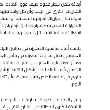
أرجائه كمن تنتظر قدوم ضيف فوق العادة. تعرف 
المباريات الكبرى في البيت، وأن كل واحد ف
سواء خلال مباريات أنديتهم المفضلة أو المنت
الاختيارات التفضيلية «للفراجة» لدى أبنائها، إل
انفعالاتهم المختلفة خلال المواجهة. فالحاجة ع
جلست أمام شاشتها الصغيرة في صالون البيت لتت
العمومي تنقل مباريات المغرب في كأس العالم كم
بعد أن تعذر عليها العثور على القنوات الناقل
الاتصال بأحد الأبناء ليحل إشكال التقاط الإشا
منهم في عالمه الخاص قبل المباراة، وأن تتفاد
اليوم
.
وعلى الرغم من البرودة السارية في الأجواء في
النافذة الكبرى المطلة على الشارع لتلقي إشار