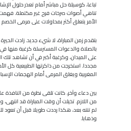
تباعا، كوسيلة حل مباشر أمام تعذر حلول الإش
تناهي أصوات صرخات فرح غير مكتملة. فهمت بم
الأمر يتعلق أكثر بمحاولات على مرمى الخصم ال
بتقدم زمن المباراة، لا شيء جديد. زادت الحيرة
بالصلاة والدعوات المسترسلة كرغبة منها في
على الميدان، وكرغبة أكبر في أن تشاهد تلك الفر
مجددا. استخرجت من ذاكرتها الطبيعية كل الأد
المغربية ويغلق المرمى أمام الهجمات الإسبان
بين دعاء وآخر، كانت تلقى نظرة من النافذة عل
من اللازم. تخيلت أن وقت المباراة قد انتهى، و
لم تنته بعد، هكذا رددت طويلا قبل أن تعود للدع
وذهابا
.