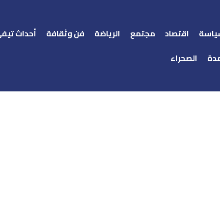
ياسة
اقتصاد
مجتمع
الرياضة
فن وثقافة
أحداث تيف
دة
الصحراء