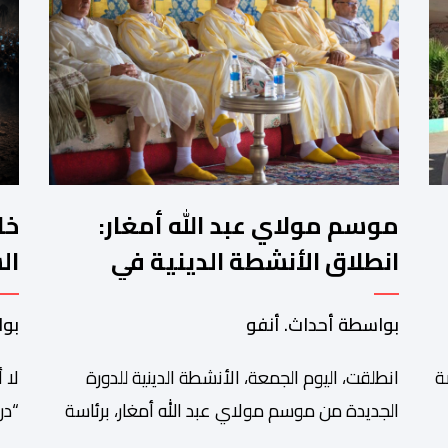
موسم مولاي عبد الله أمغار:
خل
انطلاق الأنشطة الدينية في
ال
ة
أجواء من الخشوع الروحي
ال
بواسطة أحداث. أنفو
بوا
ة
انطلقت، اليوم الجمعة، الأنشطة الدينية للدورة
لا 
الجديدة من موسم مولاي عبد الله أمغار، برئاسة
“در
ى
والي جهة الدار البيضاء-سطات، وعامل إقليم