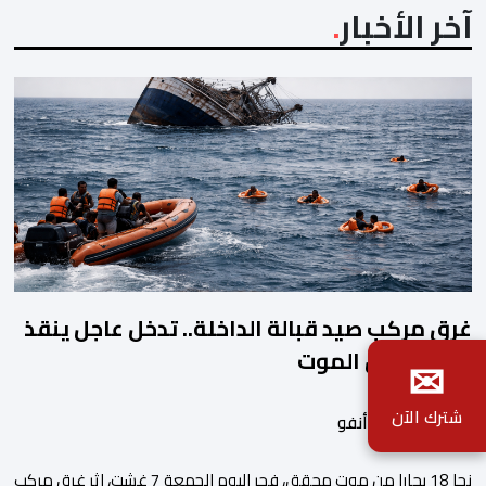
آخر الأخبار
غرق مركب صيد قبالة الداخلة.. تدخل عاجل ينقذ
18 بحارا من الموت
✉
شترك الآن
بواسطة أحداث.أنفو
نجا 18 بحارا من موت محقق، فجر اليوم الجمعة 7 غشت، إثر غرق مركب