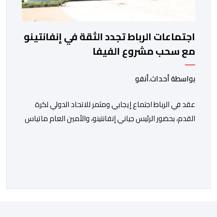
اجتماعات الرباط تجدد الثقة في إنفانتينو
مع سحب مشروع الفيفا
بواسطة أحداث.أنفو
عقد في الرباط اجتماع إيجابي ومثمر للاتحاد الدولي لكرة
القدم، بحضور الرئيس جياني إنفانتينو، والأمين العام ماتياس
غرافستروم، وأعضاء مجلس إدارة الفيفا، لمناقشة التطورات
الأخيرة وضمان تطوير آليات العمل الداخلي. ​وشهد اللقاء
تجديد الثقة المتبادلة بين القيادة التنفيذية للاتحاد، حيث أكد
المجتمعون دعمهم الكامل للرئيس إنفانتينو باعتباره
المسؤول الوحيد المباشر والمنتخب من قِبل 211 اتحادا […]