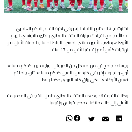
اختارت لجنة الحكام بالاتحاد الإفريقي لكرة القدم الحكم الغامبي
عبدالله جامح، لقيادة مباراة المنتخب الوطني ونظيره التونسي، اليوم
الأربعاء، بملعب الأمير مولاي الحسن بالرباط، لحساب الجولة الأولى من
نهائيات كأس أمم إفريقيا لأقل من 17 سنة.
ويساعد جامح في مهامه كل من الجيبوتي روبليه ديرير كحكم مساعد
أول، والجنوب إفريقي كليدوين بالويي كحكم مساعد ثان، بينما تم
تعيين الأوغندي لاكي رزاق كاساليروي حكما رابعا.
وكانت القرعة قد وصعت المنتخب الوطني حامل اللقب في المجموعة
الأولى إلى جانب منتخبات مصر وتونس وإثيوبيا.