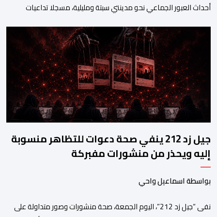
أحداث العبور الجماعي نحو مدينتي سبتة ومليلية، مسجلا تداعيات
وصفها بـ”الخطيرة” على عدد من الحقوق الأساسية، في مقدمتها
الحق في الحياة والسلامة الجسدية وحقوق الأطفال والحقوق
المرتبطة بالهجرة. وأوضح المجلس، في بلاغ له، أنه اعتمد في تتبعه
للأحداث على الرصد الميداني والرقمي والاستماع إلى شهادات عدد […]
جيل زد 212 ينفي صحة دعوات للتظاهر منسوبة
إليه ويحذر من منشورات مفبركة
بواسطة اسماعيل واحي
نفى “جيل زد 212”، اليوم الجمعة، صحة منشورات وصور متداولة على