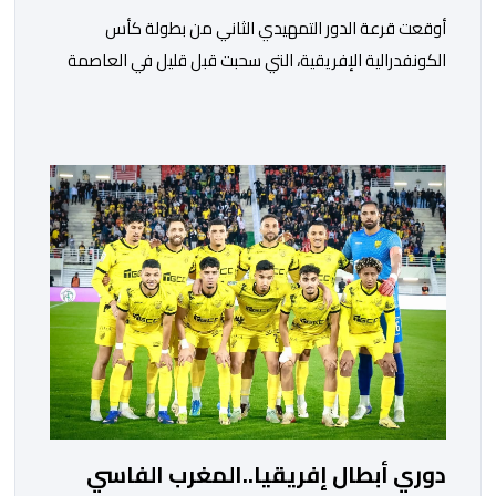
أوقعت قرعة الدور التمهيدي الثاني من بطولة كأس
الكونفدرالية الإفريقية، التي سحبت قبل قليل في العاصمة
المصرية القاهرة، ممثلي كرة القدم المغربية الرجاء الرياضي
والجيش الملكي في مواجهات مرتقبة أمام أندية غرب
ووسط القارة. ​وسيكون نادي الرجاء الرياضي على موعد مع
مواجهة المتأهل من المباراة التي تجمع بين إيل كانيمي
واريورز النيجيري ونادي أوديب ممثل […]
دوري أبطال إفريقيا..المغرب الفاسي