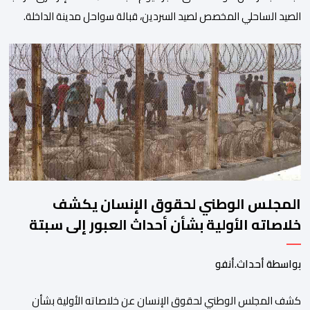
الصيد الساحلي المخصص لصيد السردين، قبالة سواحل مدينة الداخلة.
ووفق المعطيات المتوفرة، فإن الحادث وقع بعدما تسربت كميات
كبيرة من المياه إلى داخل المركب أثناء مزاولته نشاط الصيد البحري، قبل
أن تتفاقم الوضعية وينتهي الأمر بغرقه، ما استنفر عدداً من مراكب […]
المجلس الوطني لحقوق الإنسان يكشف
خلاصاته الأولية بشأن أحداث العبور إلى سبتة
ومليلية
بواسطة أحداث.أنفو
كشف المجلس الوطني لحقوق الإنسان عن خلاصاته الأولية بشأن