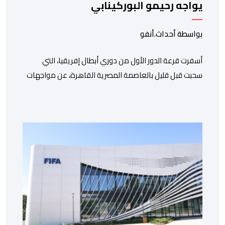
يواجه رحيمو البوركينابي
بواسطة أحداث.أنفو
أسفرت قرعة الدور الأول من دوري أبطال إفريقيا، التي
سحبت قبل قليل بالعاصمة المصرية القاهرة، عن مواجهات
متوازنة لممثلي كرة القدم المغربية، نهضة بركان والمغرب
الفاسي، في مستهل مشوارهما القاري. ​وسيكون نادي
نهضة بركان على موعد في هذا الدور مع الفائز من المباراة
التي تجمع بين ستار سبورت السييراليوني ونادي المدينة
الغامبي، حيث يطمح الفريق […]