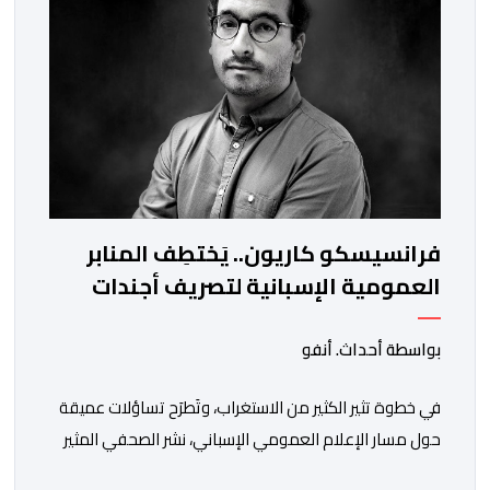
والاستعانة بكفاءات أمنية شابة ومتمرسة، […]
فرانسيسكو كاريون.. يَختطِف المنابر
العمومية الإسبانية لتصريف أجندات
معادية للمغرب
بواسطة أحداث. أنفو
في خطوة تثير الكثير من الاستغراب، وتَطرَح تساؤلات عميقة
حول مسار الإعلام العمومي الإسباني، نشر الصحفي المثير
للجدل فرانسيسكو كاريون مقالاً مطولاً ومتحيزاً على بوابة