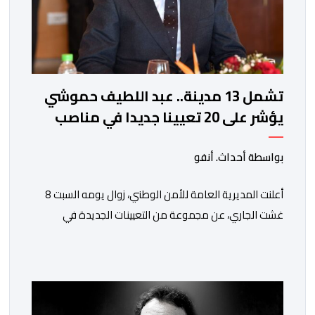
تشمل 13 مدينة.. عبد اللطيف حموشي
يؤشر على 20 تعيينا جديدا في مناصب
المسؤولية بمصالح الأمن الوطني
بواسطة أحداث. أنفو
أعلنت المديرية العامة للأمن الوطني، زوال يومه السبت 8
غشت الجاري، عن مجموعة من التعيينات الجديدة في
مناصب المسؤولية بمصالح لا ممركزة للأمن الوطني بمدن
الناظور ومراكش وأكادير وتيكيوين والعروي وأسفي ووجدة
والعيون والدار البيضاء وبني ملال وابن جرير وطنجة وأصيلة،
وذلك في إطار دينامية داخلية تهدف لضخ دماء جديدة