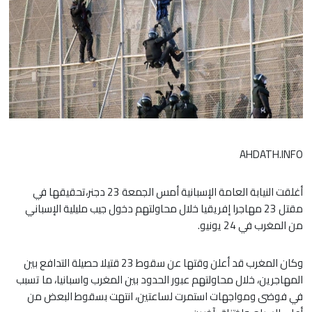
AHDATH.INFO
أغلقت النيابة العامة الإسبانية أمس الجمعة 23 دجنر،تحقيقها في
مقتل 23 مهاجرا إفريقيا خلال محاولتهم دخول جيب مليلية الإسباني
من المغرب في 24 يونيو.
وكان المغرب قد أعلن وقتها عن سقوط 23 قتيلا حصيلة التدافع بين
المهاجرين، خلال محاولتهم عبور الحدود بين المغرب واسبانيا، ما تسبب
في فوضى ومواجهات استمرت لساعتين، انتهت بسقوط البعض من