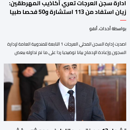
ادارة سجن العرجات تعري أكاذيب المهرطقين:
زيان استفاد من 113 استشارة و50 فحصا طبيا
بواسطة أحداث. أنفو
اصدرت إدارة السجن المحلي العرجات 1 التابعة للمندوبية العامة لإدارة
السجون وإعادة الإدماج بيانا توضيحيا ردا على ما تم تداوله ببعض
الجرائد والمواقع الالكترونية بخصوص الوضعية الصحية للسجين محمد
زيان، المعتقل بالمؤسسة ذاتها، وذلك لتنوير الرأي العام بالحقائق
والمعطيات الدقيقة.واوضحت إدارة المؤسسة السجنية أن المعني
بالأمر يستفيد منذ إيداعه من تتبع طبي منتظم ومستمر وفقا […]