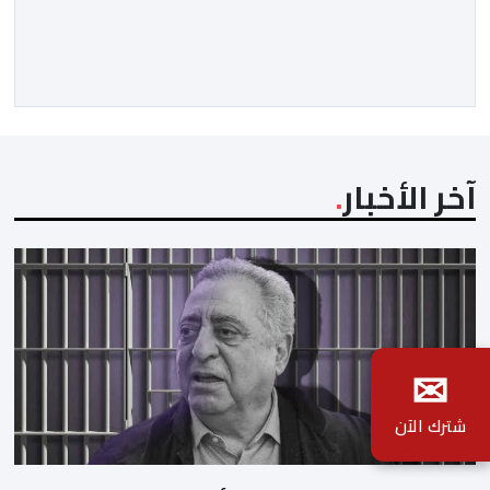
مؤسسة الإذاعة والتلفزيون الإسبانية العمومية (RTVE).
المقال الذي حَمَل عنواناً مليئاً بالإيحاءات السلبية: “المغرب،
بين غياب محمد السادس، شائعات الانتقال والاضطرابات
الاجتماعية”، يُمثِّل خروجاً غير مألوف عن الخط التحريري
المعتاد […]
آخر الأخبار
✉
شترك الآن