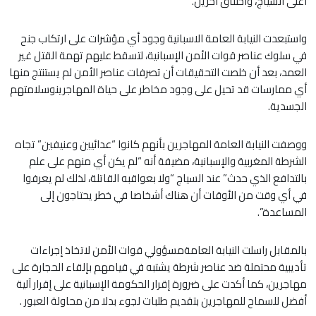
أعلى السياج، واختناق آخرين.
واستبعدت النيابة العامة الاسبانية وجود أي مؤشرات على ارتكاب جنح
في سلوك عناصر قوات الأمن الإسبانية، لتسقط عليهم تهمة القتل غير
العمد، بعد أن خلصت التحقيقات أن تصرفات عناصر الأمن لم يستنتج منها
أي ممارسات قد تحيل على وجود مخاطر على حياة المهاجرينوسلامتهم
الجسدية.
ووصفت النيابة العامة المهاجرين بأنهم كانوا “عدائيين وعنيفين” تجاه
الشرطة المغربية والإسبانية، مضيفة أنه “لم يكن أي منهم على علم
بالتدافع الذي حدث” عند السياج “ولا بعواقبه القاتلة، لذلك لم يعرفوا
في أي وقت من الأوقات أن هناك أشخاصا في خطر يحتاجون إلى
المساعدة”.
بالمقابل راسلت النيابة العامةمسؤولي قوات الأمن لاتخاذ إجراءات
تأديبية محتملة ضد عناصر شرطة يشتبه في قيامهم بإلقاء الحجارة على
مهاجرين، كما أكدت على ضرورة إقرار الحكومة الإسبانية على إقرار آلية
أفضل للسماح للمهاجرين بتقديم طلبات لجوء بدلا من محاولة العبور .