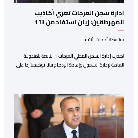
ادارة سجن العرجات تعري أكاذيب
المهرطقين: زيان استفاد من 113
استشارة و50 فحصا طبيا
بواسطة أحداث. أنفو
اصدرت إدارة السجن المحلي العرجات 1 التابعة للمندوبية
العامة لإدارة السجون وإعادة الإدماج بيانا توضيحيا ردا على
ما تم تداوله ببعض الجرائد والمواقع الالكترونية بخصوص
الوضعية الصحية للسجين محمد زيان، المعتقل بالمؤسسة
ذاتها، وذلك لتنوير الرأي العام بالحقائق والمعطيات
الدقيقة.واوضحت إدارة المؤسسة السجنية أن المعني بالأمر
يستفيد منذ إيداعه من تتبع طبي منتظم ومستمر وفقا […]