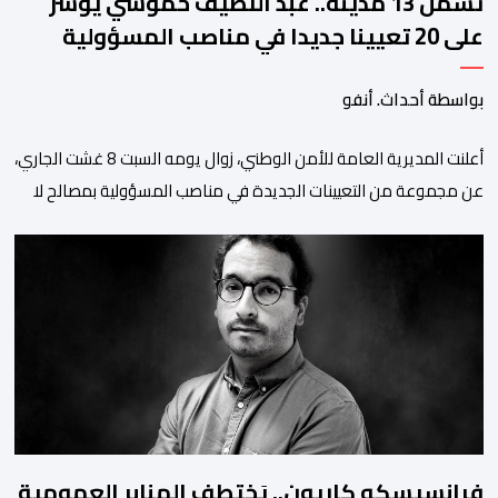
تشمل 13 مدينة.. عبد اللطيف حموشي يؤشر
على 20 تعيينا جديدا في مناصب المسؤولية
بمصالح الأمن الوطني
بواسطة أحداث. أنفو
أعلنت المديرية العامة للأمن الوطني، زوال يومه السبت 8 غشت الجاري،
عن مجموعة من التعيينات الجديدة في مناصب المسؤولية بمصالح لا
ممركزة للأمن الوطني بمدن الناظور ومراكش وأكادير وتيكيوين
والعروي وأسفي ووجدة والعيون والدار البيضاء وبني ملال وابن جرير
وطنجة وأصيلة، وذلك في إطار دينامية داخلية تهدف لضخ دماء جديدة
والاستعانة بكفاءات أمنية شابة ومتمرسة، […]
فرانسيسكو كاريون.. يَختطِف المنابر العمومية