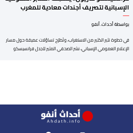
الإسبانية لتصريف أجندات معادية للمغرب
بواسطة أحداث. أنفو
في خطوة تثير الكثير من الاستغراب، وتَطرَح تساؤلات عميقة حول مسار
الإعلام العمومي الإسباني، نشر الصحفي المثير للجدل فرانسيسكو
كاريون مقالاً مطولاً ومتحيزاً على بوابة مؤسسة الإذاعة والتلفزيون
الإسبانية العمومية (RTVE). المقال الذي حَمَل عنواناً مليئاً بالإيحاءات
السلبية: “المغرب، بين غياب محمد السادس، شائعات الانتقال
والاضطرابات الاجتماعية”، يُمثِّل خروجاً غير مألوف عن الخط التحريري
المعتاد […]