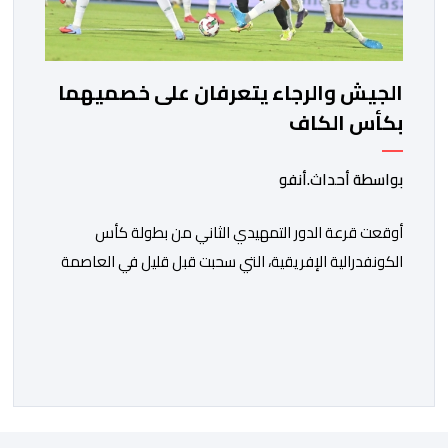
الجيش والرجاء يتعرفان على خصميهما
بكأس الكاف
بواسطة أحداث.أنفو
أوقعت قرعة الدور التمهيدي الثاني من بطولة كأس
الكونفدرالية الإفريقية، التي سحبت قبل قليل في العاصمة
المصرية القاهرة، ممثلي كرة القدم المغربية الرجاء الرياضي
والجيش الملكي في مواجهات مرتقبة أمام أندية غرب
ووسط القارة. ​وسيكون نادي الرجاء الرياضي على موعد مع
مواجهة المتأهل من المباراة التي تجمع بين إيل كانيمي
واريورز النيجيري ونادي أوديب ممثل […]