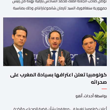
توصل صاحب الجلالة الملك محمد السادس ببرقية تهنئة من رئيس
جمهورية سنغافورة، السيد ثارمان شانموغاراتنام، وذلك بمناسبة
الذكرى السابعة والعشرين لتربع جلالته على عرش أسلافه المنعمين.
وأعرب السيد شانموغاراتنام، في هذه البرقية، باسم الشعب
السنغافوري، عن أحر تهانئه وأطيب متمنياته بموفور الصحة ومزيد من
التوفيق لجلالة الملك، وللشعب المغربي بمزيد من السلام والازدهار.
وأشاد الرئيس […]
كولومبيا تعلن اعترافها بسيادة المغرب على
صحرائه
بواسطة أحداث. أنفو
أعلنت كولومبيا تغييرا في موقفها بشأن قضية الصحراء، مؤكدة