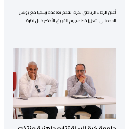
أعلن الرجاء الرياضي لكرة القدم تعاقده رسميا مع يونس
الدحماني، لتعزيز خط هجوم الفريق الأخضر خلال فترة
الانتقالات الصيفية الحالية. ​ويمتد العقد الذي يربط الدحماني
بالنسور لعدة سنوات حتى عام 2030، حيث يعول عليه
الطاقم التقني للرجاء لتقديم الإضافة المرجوة في
المسابقات المحلية والقارية المقبلة. ​وجاء هذا التعاقد بعد
أداء لافت قدمه اللاعب برفقة اتحاد […]
جامعة كرة السلة تتابع جاهزية منتخبي