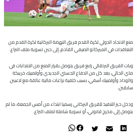
منع الاتحاد الدولي لكرة القدم فريق النهضة البركانية لكرة القدم من
التعاقدات في الميركاتو الصيفي القادم، إلى حين تسوية ملف النزاع.
وبات الفريق البرتقالي رابع فريق يتوصل بقرار المنع من الانتدابات في
ماي الحالي، بعد كل من الدفاع الحسني الجديدي وأولمبيك خريبكة
والوداد وأولمبيك آسفي، بسبب خلفية نزاعات مالية عالقة مع لاعبين
سابقين.
ودخل حيز التنفيذ للفريق البركاني رسميا ابتداء من أمس الجمعة، ما لم
يتوصل إلى مخرج قانوني، أو تسوية شاملة لملف النزاع.