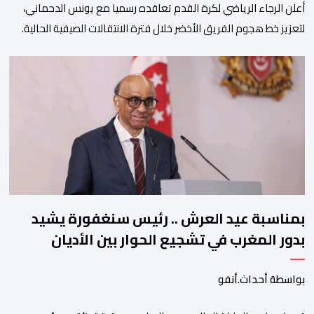
أعلن الرجاء الرياضي لكرة القدم تعاقده رسميا مع يونس الدحماني،
لتعزيز خط هجوم الفريق الأخضر خلال فترة الانتقالات الصيفية الحالية. ​
ويمتد العقد الذي يربط الدحماني بالنسور لعدة سنوات حتى عام 2030،
حيث يعول عليه الطاقم التقني للرجاء لتقديم الإضافة المرجوة في
المسابقات المحلية والقارية المقبلة. ​وجاء هذا التعاقد بعد أداء لافت
قدمه اللاعب برفقة اتحاد […]
بمناسبة عيد العرش .. رئيس سنغفورة يشيد
بدور المغرب في تشجيع الحوار بين الأديان
بواسطة أحداث.أنفو