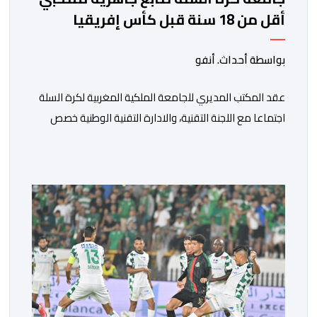
أقل من 18 سنة قبل كأس إفريقيا
بواسطة أحداث. أنفو
عقد المكتب المديري للجامعة الملكية المغربية لكرة السلة
اجتماعا مع اللجنة التقنية، والادارة التقنية الوطنية خصص
لتقييم حصيلة عمل الأشهر الثلاثة الماضية، والوقوف على
مختلف المحطات التي شهدتها المنتخبات الوطنية خلال
الفترة الأخيرة. وشهد الاجتماع تقديم عرض مفصل حول
مشاركة المنتخبين الوطنيين لأقل من 18 سنة، إناثا وذكورا،
من طرف اللجنة التقنية التي واكبت كل […]