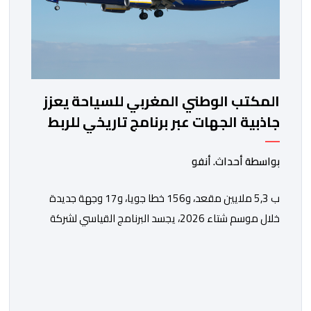
المكتب الوطني المغربي للسياحة يعزز
جاذبية الجهات عبر برنامج تاريخي للربط
الجوي مع شركة "رايان إير"
بواسطة أحداث. أنفو
ب 5,3 ملايين مقعد، و156 خطا جويا، و17 وجهة جديدة
خلال موسم شتاء 2026، يجسد البرنامج القياسي لشركة
“رايان إير” بالمغرب الاستراتيجية التي يعتمدها المكتب
الوطني المغربي للسياحة من أجل تعزيز ولوج الوجهات
والجهات بشكل مستدام، ومواكبة المكانة المتنامية للمغرب
في الأسواق الدولية. يؤكد المكتب الوطني المغربي للسياحة