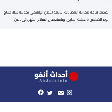
تمكنت فرقة محاربة العصابات التابعة للأمن الإقليمي بمدينة سلا، صباح
يوم الخميس 6 غشت الجاري، وباستعمال السلاح الكهربائي ، من
توقيف شخص ، من ذوي السوابق القضائية المتعددة، وكان يشكل
موضوع مذكرات بحث جاربة. وكان المشتبه فيه قد أثار الفوضى وترويع
المواطنين بحي الرحمة، قبل أن تتدخل عناصر فرقة محاربة العصابات
لملاحقته ومحاصرته، غير أنه […]
هذا الموقع
راسلونا