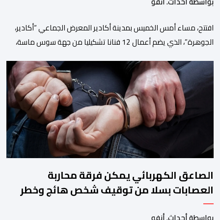
بواسطة أحداث. أنفو
افتتح، مساء أمس الخميس بمدينة أكادير المعرض الجماعي “أكادير،
الجوهرة”، الذي يضم أعمال 12 فنانا تشكيليا من جهة سوس ماسة،
ويستمر إلى غاية 31 أكتوبر القادم. ويعد هذا المعرض افتتاحا رسميا
لـ”فضاء إكسبو أكادير” الجديد، الذي يطمح إلى أن يصبح فضاء دائما
مخصصا للتعريف بإبداعات ومواهب الجهة وخارجها. ويجمع معرض
“أكادير، الجوهرة”، الذي تنظمه مؤسسة […]
الصاعق الكهربائي يمكن فرقة محاربة
العصابات بسلا من توقيف شخص هائج وخطر
بواسطة أحداث. أنفو