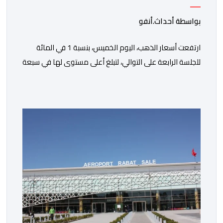
بواسطة أحداث.أنفو
ارتفعت أسعار الذهب، اليوم الخميس، بنسبة 1 في المائة
للجلسة الرابعة على التوالي، لتبلغ أعلى مستوى لها في سبعة
أسابيع، مدعومة بتراجع الدولار وانخفاض عوائد سندات
الخزانة الأمريكية. وزاد سعر الذهب في المعاملات الفورية
بنسبة 1 في المائة إلى 4285,69 دولارا للأوقية، مسجلا أعلى
مستوى له منذ 18 يونيو الماضي، فيما ارتفعت العقود
الأمريكية الآجلة […]