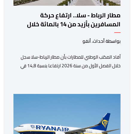
مطار الرباط - سلا.. ارتفاع حركة
المسافرين بأزيد من 14 بالمائة خلال
الفصل الأول من 2026
بواسطة أحداث. أنفو
أفاد المكتب الوطني للمطارات بأن مطار الرباط-سلا سجل
خلال الفصل الأول من سنة 2026 ارتفاعا بنسبة 14,8 في
المائة في حركة المسافرين مقارنة مع نفس الفترة من
السنة الماضية. واستقبل هذا المطار مليون و217 ألف و574
مسافرا خلال الستة أشهر الأولى من السنة الجارية، مقابل
مليون و60 ألف و480 مسافرا خلال الفترة ذاتها من سنة
[…]