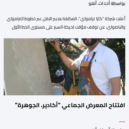
بواسطة أحداث. أنفو
أعلنت شركة “كازا ترامواي”، المكلفة بتدبير النقل عبر خطوط الترامواي
والباصواي، عن توقف مؤقت لحركة السير على مستوى الخط الأول
لـ”الباصواي” (BW1)، وذلك خلال الفترة الممتدة من 1 إلى 15 غشت
2026. وأشارت الشركة، عبر إشعار رسمي وجهته لمستعملي الخط، أن
هذا التوقف المؤقت يأتي في إطار الأشغال الخاصة بتهيئة مشروع الخط
الكبيير للقطار فائق […]
افتتاح المعرض الجماعي "أكادير، الجوهرة"