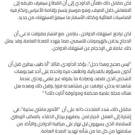
لكن مقابل ذلك طمأن الداودي إلى أن القطاع سيعرف طريقه إلى
الانتعاش خلال الصيف، وهو موسم يتسم بإقامة الأعراس وتكثر فيه
المناسبات العائلية وكذلك الأسفار ما سيعزز الاستهلاك من جديد.
لكن تراجع استهلاك الدواجن ، يتزامن مع انتشار مقولات تدعي أن
الدجاج يحقن بالهرمونات للتسمين، مما يتهدد الصحة العامة، وقد يمثل
ذلك عاملا في الإحجام عن استهلاك الدواجن.
“ليس صحيح وهذا دجل”، يؤكد الداودي، قائلا “أنا طبيب بيطري قبل أن
أكون مسؤولا بالفدرالية، واطلعت مرة واحدة على أحد فيديوهات
الشخص الذي تقصد، وصراحة ما يقوله غير علمي وحتى عندما
شاهدته يدخن، توقفت عن مشاهدته فورا..وقبل ذلك وبعده هل
هناك مجلة علمية محكمة وموثوقة أثارت ذلك؟ “
مقابل ذلك، شدد المتحدث ذاته على أن “الأمور ماشي سايبة”، في
إشارة إلى العمل الجبار لمن يصفهم برجال الخفاء بالمكتب الوطني
للسلامة، الذي يسهرون ليل نهار على مراقبة الدواجن والتأكد من
سلامتها من كل ما من شأنه تهديد الصحة العامة.