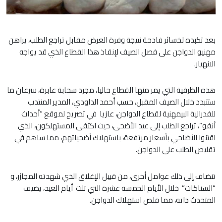
بعد تكبده لخسائر فادحة نتيجة وفرة العرض مقابل تراجع الطلب، يراهن
مهنيو الدواجن على فصل الصيف لإنقاذ هذا القطاع الذي قد يواجه
الانهيار.
هذه الظرفية التي يمر منها القطاع حاليا، مجرد سحابة عابرة، سرعان ما
ستتبدد خلال الصيف المقبل، حسب أحمد الداودي، المدير المنتدب
للفدرالية البيمهنية لقطاع الدواجن، عازيا في تصريح لموقع “أحداث
أنفو”، تراجع الطلب إلى عيد الأضحى، حيث اكتفى المستهلكون، الذي
اقتنوا الأضاحي بأسعار مرتفعة، باستهلاك أضحياتهم، مما ساهم في
تقليص الطلب على الدواجن.
تنضاف إلى ذلك عوامل أخرى، من قبيل الإغلاق الذي شهدته المجازر، و
“السناكات” خلال الأيام الخمسة عشرة التي تلت أيام العيد، يضيف
المتحدث ذاته، مما قلص استهلاك الدواجن.