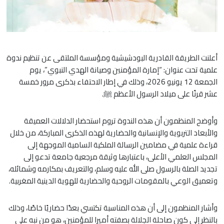
أعلنت الطريقة القادرية البودشيشية ومؤسسة الملتقى عن تنظيم ندوة
علمية تحت عنوان: “إمارة المؤمنين وصيانة الهدي النبوي”، يوم
الجمعة 12 يونيو 2026، وذلك في إطار الاحتفاء بذكرى مرور خمسة
عشر قرنًا على ميلاد الرسول الأعظم ﷺ.
وأوضح المنظمون أن هذه الندوة تروم استحضار الدلالات العميقة
والأبعاد التربوية والإنسانية والحضارية لهذه الذكرى المباركة، من خلال
قراءة علمية في مضامين الرسالة الملكية السامية الموجهة إلى
المجلس العلمي الأعلى، باعتبارها وثيقة مرجعية جامعة تدعو إلى
تجديد الصلة بالرسول صلى الله عليه وسلم، والتعريف بمكارمه وشمائله،
وتعميق الوعي بالمقومات الروحية والحضارية للهوية الدينية المغربية.
وأشار المنظمون إلى أن هذه المناسبة تكتسي بعدًا حضاريًا خاصًا، وذلك
بالنظر إلى كون صاحلة الجلالة بصفته أميرا للمؤمنين، هو من نبه على