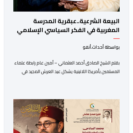
البيعة الشرعية..عبقرية المدرسة
المغربية في الفكر السياسي الإسلامي
بواسطة أحداث.أنفو
بقلم الشيخ الصادق أحمد العثماني – أمين عام رابطة علماء
المسلمين بأمريكا اللاتينية يشكل عيد العرش المجيد في
المملكة المغربية أكثر من مجرد ذكرى وطنية لتربع جلالة
الملك على عرش أسلافه المنعمين؛ فهو مناسبة تتجدد فيها
معاني الوفاء والالتحام بين العرش والشعب، ويُستحضر من
خلالها واحد من أعرق النظم السياسية في العالم الإسلامي،
وهو نظام البيعة […]