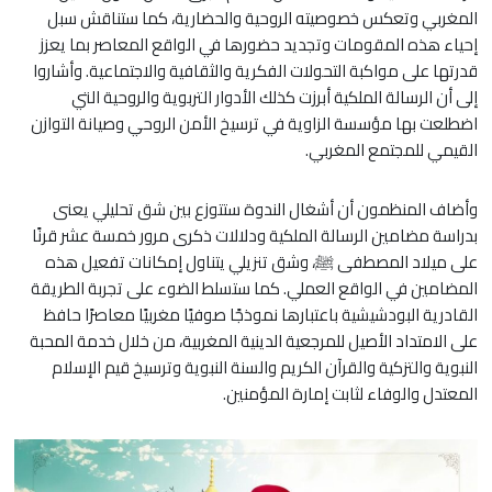
المغربي وتعكس خصوصيته الروحية والحضارية، كما ستناقش سبل
إحياء هذه المقومات وتجديد حضورها في الواقع المعاصر بما يعزز
قدرتها على مواكبة التحولات الفكرية والثقافية والاجتماعية. وأشاروا
إلى أن الرسالة الملكية أبرزت كذلك الأدوار التربوية والروحية التي
اضطلعت بها مؤسسة الزاوية في ترسيخ الأمن الروحي وصيانة التوازن
القيمي للمجتمع المغربي.
وأضاف المنظمون أن أشغال الندوة ستتوزع بين شق تحليلي يعنى
بدراسة مضامين الرسالة الملكية ودلالات ذكرى مرور خمسة عشر قرنًا
على ميلاد المصطفى ﷺ، وشق تنزيلي يتناول إمكانات تفعيل هذه
المضامين في الواقع العملي. كما ستسلط الضوء على تجربة الطريقة
القادرية البودشيشية باعتبارها نموذجًا صوفيًا مغربيًا معاصرًا حافظ
على الامتداد الأصيل للمرجعية الدينية المغربية، من خلال خدمة المحبة
النبوية والتزكية والقرآن الكريم والسنة النبوية وترسيخ قيم الإسلام
المعتدل والوفاء لثابت إمارة المؤمنين.