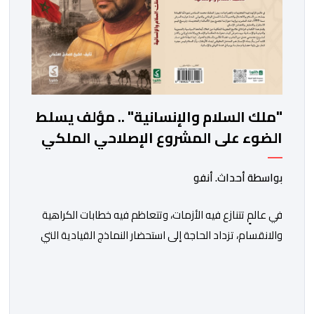
"ملك السلام والإنسانية" .. مؤلف يسلط
الضوء على المشروع الإصلاحي الملكي
بواسطة أحداث. أنفو
في عالمٍ تتنازع فيه الأزمات، وتتعاظم فيه خطابات الكراهية
والانقسام، تزداد الحاجة إلى استحضار النماذج القيادية التي
جعلت من الحكمة والحوار والسلام أساسًا في بناء الدولة
والإنسان. ومن هذا المنطلق يأتي الإصدار الجديد للمؤلف
الصادق أحمد العثماني، تحت عنوان “الملك محمد السادس..