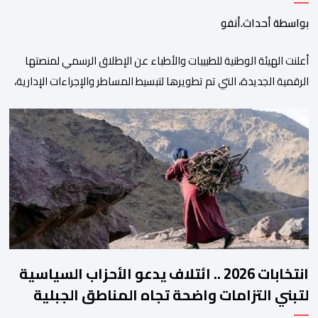
بواسطة أحداث.أنفو
أعلنت الهيئة الوطنية للطبيبات والأطباء عن الإطلاق الرسمي لمنصتها
الرقمية الجديدة، التي تم تطويرها لتبسيط المساطر والإجراءات الإدارية،
وتحسين جودة الخدمات المقدمة للأطباء، وتعزيز التواصل بين الأطباء
والمجالس الجهوية للهيئة إلى جانب الهيئة الوطنية. وذكر بلاغ للهيئة أن
هذه المنصة، التي تم إطلاقها في إطار استراتيجيتها الرامية إلى التحديث
والتحول الرقمي، تشكل خطوة مهمة في […]
انتخابات 2026 .. ائتلاف يدعو الأحزاب السياسية
لتبني التزامات واضحة تجاه المناطق الجبلية