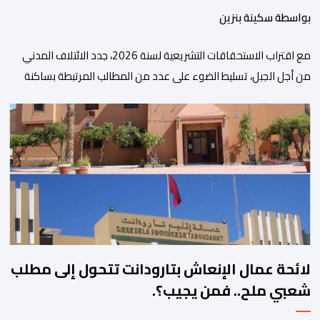
بواسطة سكينة بنزين
مع اقتراب الاستحقاقات التشريعية لسنة 2026، جدد الائتلاف المدني
من أجل الجبل، تسليط الضوء على عدد من المطالب المرتبطة بساكنة
المناطق الجبلية. وفي هذا السياق، أطلق الائتلاف مذكرة مطلبية، دعا
فيها الأحزاب السياسية، إلى ادراج 10 التزامات ضمن برامجها الانتخابية
المنتظرة، في إطار تعاقد سياسي مع المناطق الجبلية والانتقال من
الوعود الانتخابية إلى التزامات عملية […]
لائحة عمال الإنعاش بتارودانت تتحول إلى مطلب
شعبي ملح.. فمن يجيب؟.