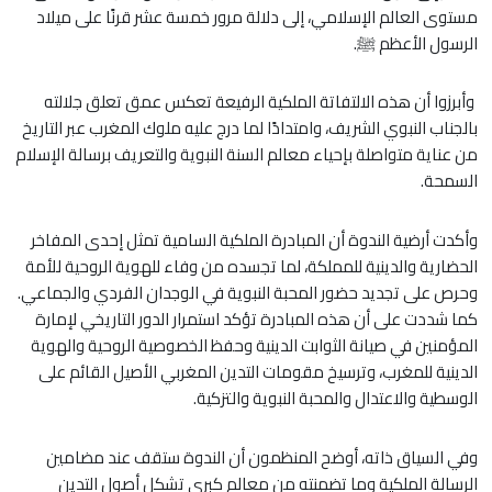
مستوى العالم الإسلامي، إلى دلالة مرور خمسة عشر قرنًا على ميلاد
الرسول الأعظم ﷺ.
وأبرزوا أن هذه الالتفاتة الملكية الرفيعة تعكس عمق تعلق جلالته
بالجناب النبوي الشريف، وامتدادًا لما درج عليه ملوك المغرب عبر التاريخ
من عناية متواصلة بإحياء معالم السنة النبوية والتعريف برسالة الإسلام
السمحة.
وأكدت أرضية الندوة أن المبادرة الملكية السامية تمثل إحدى المفاخر
الحضارية والدينية للمملكة، لما تجسده من وفاء للهوية الروحية للأمة
وحرص على تجديد حضور المحبة النبوية في الوجدان الفردي والجماعي.
كما شددت على أن هذه المبادرة تؤكد استمرار الدور التاريخي لإمارة
المؤمنين في صيانة الثوابت الدينية وحفظ الخصوصية الروحية والهوية
الدينية للمغرب، وترسيخ مقومات التدين المغربي الأصيل القائم على
الوسطية والاعتدال والمحبة النبوية والتزكية.
وفي السياق ذاته، أوضح المنظمون أن الندوة ستقف عند مضامين
الرسالة الملكية وما تضمنته من معالم كبرى تشكل أصول التدين