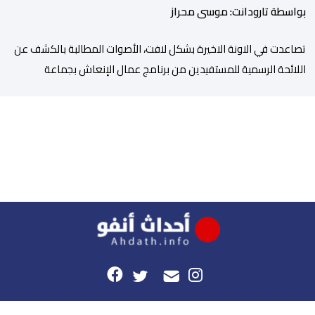
بواسطة تارودانت: موسى محراز
تصاعدت في الاونة الاخيرة بشكل لافت، الأصوات المطالبة بالكشف عن
اللائحة الرسمية للمستفيدين من برنامج عمال الإنعاش بجماعة
تارودانت، بعد أن تحول الملف إلى واحد من أكثر المواضيع إثارة للنقاش
داخل المدينة وعلى منصات التواصل الاجتماعي، وسط دعوات متزايدة
إلى اعتماد مبدأ الشفافية وربط المسؤولية بالمحاسبة. فبعد خروج عبد
الكبير بن طوطو، ثم شخص اخر […]
هذا الموقع
راسلونا