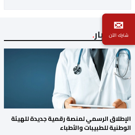
ملك السلام والإنسانية”، ليقدم قراءة فكرية وتحليلية في
تجربة ملكٍ استطاع أن يجعل […]
✉
آخر الأخبار
شترك الآن
الإطلاق الرسمي لمنصة رقمية جديدة للهيئة
الوطنية للطبيبات والأطباء