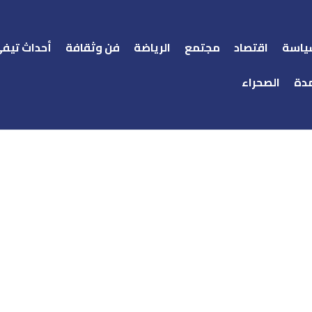
ياسة
اقتصاد
مجتمع
الرياضة
فن وثقافة
أحداث تيف
دة
الصحراء