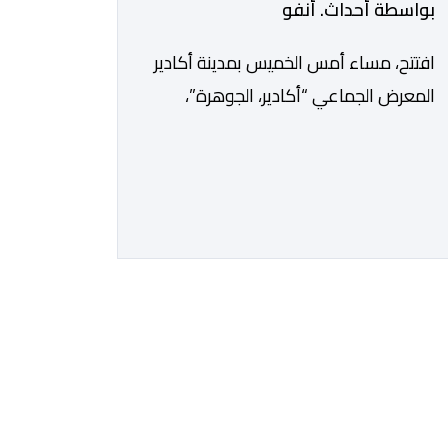
بواسطة أحداث. أنفو
افتتح، مساء أمس الخميس بمدينة أكادير
المعرض الجماعي “أكادير، الجوهرة”،
الذي يضم أعمال 12 فنانا تشكيليا من
جهة سوس ماسة، ويستمر إلى غاية 31
أكتوبر القادم. ويعد هذا المعرض افتتاحا
رسميا لـ”فضاء إكسبو أكادير” الجديد،
الذي يطمح إلى أن يصبح فضاء دائما
مخصصا للتعريف بإبداعات ومواهب
الجهة وخارجها. ويجمع معرض “أكادير،
الجوهرة”، الذي تنظمه مؤسسة […]