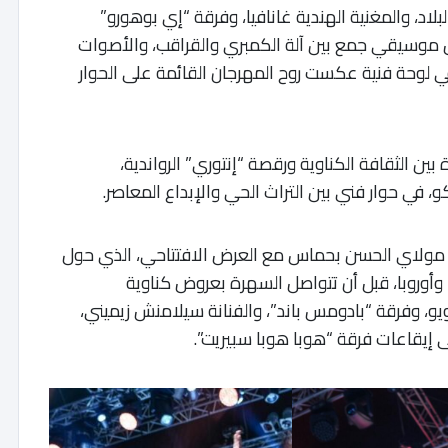
د، والمغنية الهندية غانافيا، وفرقة “إي بوهورو”
مل موسيقي جمع بين آلة الكمبري والقراقب، والأصوات
 في لوحة فنية عكست روح المهرجان القائمة على الحوار
 الثقافة الكناوية ورقصة “إنتوري” الرواندية،
 في حوار فني بين التراث الحي والإبداع المعاصر.
مولاي الحسن بحماس مع العرض الافتتاحي، الذي حول
 وأوروبا، قبل أن تتواصل السهرة بعروض كناوية
، وفرقة “بادومس باند”، والفنانة سيلامنش زيميني،
 إيقاعات فرقة “هوبا هوبا سبيريت”.