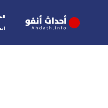
الس
أعم