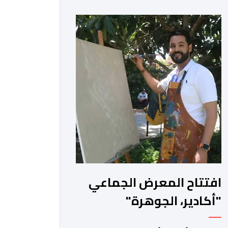
،احد اعمدة مجموعة لمشاهب الشهيرة.
الاغنية بعنوان ” فضولي ياقلبي” ،قام
بتوزيعها اسامة باهي،باسلوب سلس
وبسيط، متحكما في الجمل الموسيقية
والانتقالات الجميلة..استطاع الفنانان
طارق بطمة ونوال بوسنيني أن يعطيا روحا
فريدة لهذه الاغنية,بفضل أدا […]
افتتاح المعرض الجماعي
"أكادير، الجوهرة"