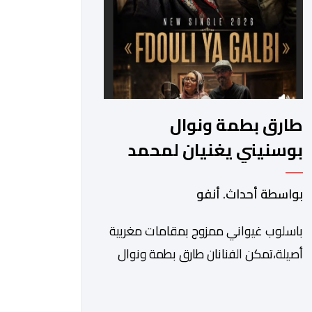
جانب طرح 10 مجالات […]
طارق بطمة ونوال
بوسنيني يغنيان لمحمد
بطمة
بواسطة أحداث. أنفو
باسلوب غيواني ممزوج بمقامات مغربية
أصيلة،تمكن الفنانان طارق بطمة ونوال
بوسنيني من نفض الغبار عن زجلية
جميلة،كتبها ولحنها المرحوم محمد بطمة