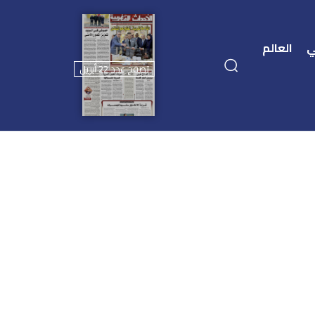
ي
العالم
تصفح عدد 22 أبريل