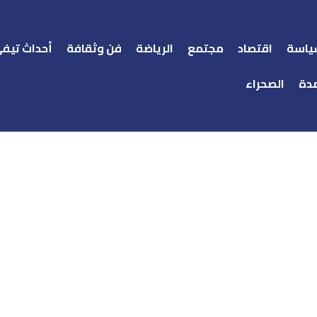
ياسة
اقتصاد
مجتمع
الرياضة
فن وثقافة
أحداث تيف
دة
الصحراء