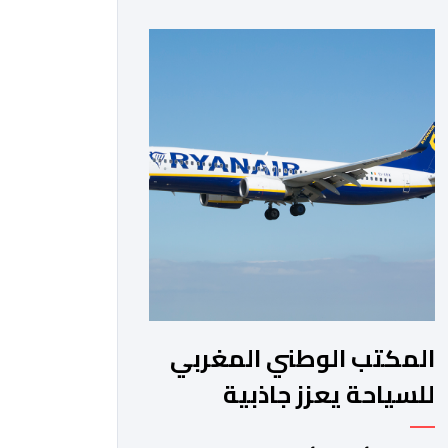
الفترة من السنة الماضية. واستقبل هذا
المطار مليون و217 ألف و574 مسافرا
خلال الستة أشهر الأولى من السنة
الجارية، مقابل مليون و60 ألف و480
مسافرا خلال الفترة ذاتها من سنة […]
المكتب الوطني المغربي
للسياحة يعزز جاذبية
الجهات عبر برنامج تاريخي