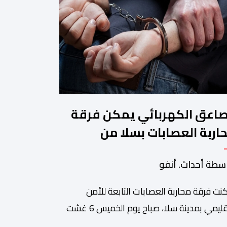
صاعق الكهربائي يمكن فرقة
اربة العصابات بسلا من
قيف شخص هائج وخطر
سطة أحداث. أنفو
نت فرقة محاربة العصابات التابعة للأمن
الإقليمي بمدينة سلا، صباح يوم الخميس 6 غشت
اري، وباستعمال السلاح الكهربائي ، من توقيف