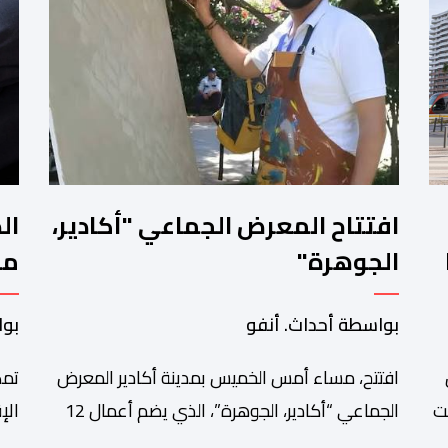
افتتاح المعرض الجماعي "أكادير،
ال
الجوهرة"
مح
تو
بواسطة أحداث. أنفو
بوا
افتتح، مساء أمس الخميس بمدينة أكادير المعرض
تمك
ت
الجماعي “أكادير، الجوهرة”، الذي يضم أعمال 12
ي”
فنانا تشكيليا من جهة سوس ماسة، ويستمر إلى
الج