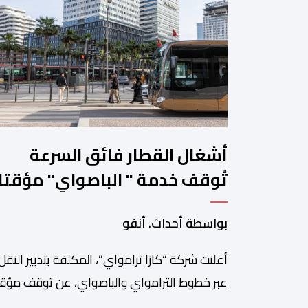
أشغال القطار فائق السرعة
تُوقف خدمة " الباصواي" مؤقتا
في محطتين بالبيضاء
بواسطة أحداث. أنفو
أعلنت شركة “كازا ترامواي”، المكلفة بتدبير النقل
عبر خطوط الترامواي والباصواي، عن توقف مؤق
لحركة السير على مستوى الخط الأول لـ”الباصوا