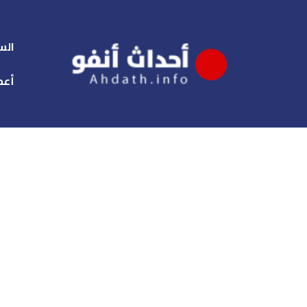
الس
أعم