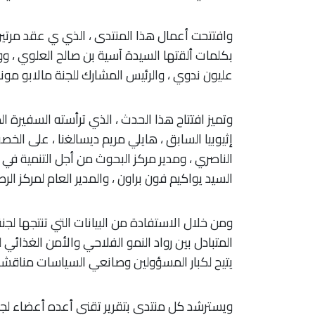
وافتتحت أعمال هذا المنتدى ، الذي ي عقد مرتين 
بكلمات ألقتها السيدة آسية بن صالح العلوي ، ووزير
عليون ندوي ، والرئيس المشارك للجنة مالابو مونبليي
وتميز افتتاح هذا الحدث ، الذي ترأسته السفيرة ال
إثيوبيا السابق ، هايلي مريم ديسالغنا ، على ال
الناصري ، ومدير مركز البحوث من أجل التنمية في 
السيد يواكيم فون براون ، والمدير العام لمركز الرص
ومن خلال الاستفادة من البيانات التي تنتجها لجنة
المتبادل بين رواد النمو الفلاحي والأمن الغذائي
يتيح لكبار المسؤولين وصانعي السياسات مناقشة ا
ويسترشد كل منتدى بتقرير تقني أعده أعضاء لجنة م