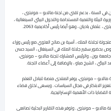
في السنة ، بدعم تقني من لجنة مالابو – مونبليي ،
ة البيئة والتنمية المستدامة والتحول البيئي السينغالية ،
 ، عثمان باديان ، وهو أيضا رئيس أكاديمية 2063.
متجولة لجلالة الملك ، آسية بن صالح العلوي مع رئيس وزراء
خصوص بحضور سفير جلالة الملك في السينغال ، السيد حسن
جامعة بون ، والرئيس المشارك للجنة مالابو – مونبليي،
د البيئي ، الشيخ مباو ، بالإضافة إلى أعضاء اللجنة.
 مالابو – مونبليي، يوفر المنتدى منصة لتبادل التعلم
 لتعزيز الابتكار في مجال السياسات . ويسعى لخلق فضاء
لقضايا ذات الأهمية الإستراتيجية.
الابو – مونبليي . وتوفر هذه التقارير البحثية لصانعي