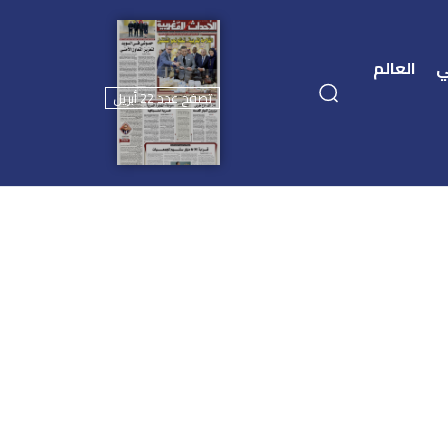
ي
العالم
تصفح عدد 22 أبريل