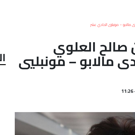
ى مالابو – مونبليي الحادي عشر
ن صالح العلوي
ال
ى مالابو – مونبليي