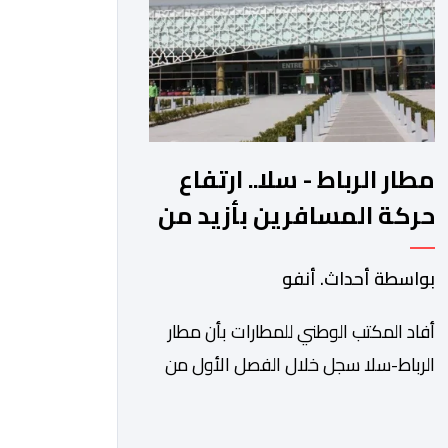
الآجلة […]
مطار الرباط - سلا.. ارتفاع
حركة المسافرين بأزيد من
14 بالمائة خلال الفصل
بواسطة أحداث. أنفو
الأول من 2026
أفاد المكتب الوطني للمطارات بأن مطار
الرباط-سلا سجل خلال الفصل الأول من
سنة 2026 ارتفاعا بنسبة 14,8 في المائة
في حركة المسافرين مقارنة مع نفس