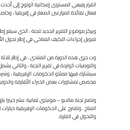
القرار رفيعي المستوى إمكانية الولوج إلى أحدث ا
فعال لفائدة المزارعين الصغار في إفريقيا ، وخاصة
ويركز موضوع التقرير الجديد للجنة ، الذي سيتم إ
تمويل إجراءات التكيف المناخي في إطار تحول الأن
وت جرى هذه الدورة من المنتدى ، في إطار ثلاثة أ
والتوصيات الواردة في تقرير اللجنة ، والثاني ي
سيشارك فيها ممثلو الحكومات الإفريقية ، وشركاء
مخصص لمشاورات بعض الخبراء الأفارقة والدولي
وتضم لجنة مالابو – مونبليي ثمانية عشر خبيرا با
المناخ . وتقترح على الحكومات الإفريقية خيارات 
والتحول في القارة.