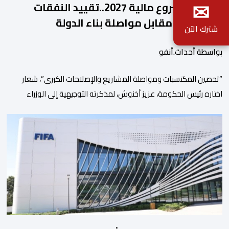
✉
ملامح مشروع مالية 2027..تقييد النفقات
والتوظيف مقابل مواصلة بناء الدولة
شترك الآن
الاجتماعية والاستثمار
بواسطة أحداث.أنفو
“تحصين المكتسبات ومواصلة المشاريع والإصلاحات الكبرى”، شعار
اختاره رئيس الحكومة، عزيز أخنوش، لمذكرته التوجيهية إلى الوزراء
وكتاب الدولة بخصوص إعداد مشروع قانون مالية 2027 أي آخر
مشروع من نوعه في ظل ولايته الحكومية. هذه الرسالة التأطيرية
ارتكزت على 4 أولويات، كما حملت ألحت على ضرورة عقلنة نفقات
التسيير، بل وتقييد التوظيف إلا في حالة الضرورة. […]