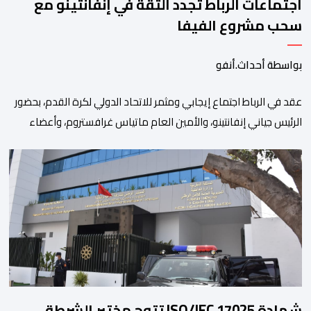
اجتماعات الرباط تجدد الثقة في إنفانتينو مع
سحب مشروع الفيفا
بواسطة أحداث.أنفو
عقد في الرباط اجتماع إيجابي ومثمر للاتحاد الدولي لكرة القدم، بحضور
الرئيس جياني إنفانتينو، والأمين العام ماتياس غرافستروم، وأعضاء
مجلس إدارة الفيفا، لمناقشة التطورات الأخيرة وضمان تطوير آليات
العمل الداخلي. ​وشهد اللقاء تجديد الثقة المتبادلة بين القيادة التنفيذية
للاتحاد، حيث أكد المجتمعون دعمهم الكامل للرئيس إنفانتينو باعتباره
المسؤول الوحيد المباشر والمنتخب من قِبل 211 اتحادا […]
شهادة ISO/IEC 17025 تتوج مختبر الشرطة