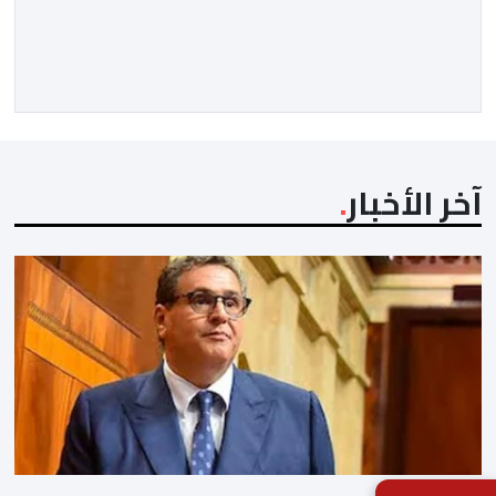
الاجتماعي منصة مثالية لارتداء قفازات النظافة وادعاء
محاربة الفساد والدفاع عن حقوق المظلومين. وفي هذا
السياق، برز هذا النصاب في البداية كصانع محتوى افتراضي
يقتات على استعطاف الجماهير ودغدغة […]
آخر الأخبار