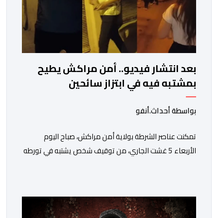
بعد انتشار فيديو.. أمن مراكش يطيح
بمشتبه فيه في ابتزاز سائحين
بواسطة أحداث.أنفو
تمكنت عناصر الشرطة بولاية أمن مراكش، صباح اليوم
الأربعاء 5 غشت الجاري، من توقيف شخص يشتبه في تورطه
في قضية تتعلق بالابتزاز وممارسة الإرشاد السياحي بدون
رخصة. وكان المشتبه فيه قد عرّض سائحين أجنبيين للابتزاز
بالمدينة العتيقة بمراكش، وطالبهما بمبلغ مالي غير مستحق
بدعوى ممارسة نشاط مرتبط بالإرشاد السياحي بدون رخصة،