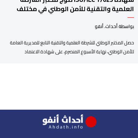
العلمية والتقنية للأمن الوطني في مختلف
الخبرات الجنائية
بواسطة أحداث. أنفو
حصل المختبر الوطني للشرطة العلمية والتقنية التابع للمديرية العامة
للأمن الوطني، نهاية الأسبوع المنصرم، على شهادة الاعتماد
والمطابقة والجودة بالمعيار الدولي “ISO/CEI 17025″، وذلك في
مختلف التخصصات والخبرات الشرعية، بما فيها فروع البيولوجيا والكيمياء،
وتدقيق وفحص الوثائق، والحرائق والمتفجرات، وكذا الآثار الرقمية
والمخدرات والمواد السمومية.وكانت المنظمة الأمريكية للاعتماد
والتقييس ″The ANSI National Accreditation Board″، المختصة […]