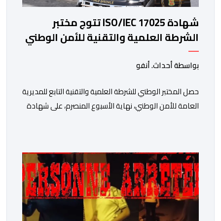
شهادة ISO/IEC 17025 تتوج مختبر
الشرطة العلمية والتقنية للأمن الوطني
في مختلف الخبرات الجنائية
بواسطة أحداث. أنفو
حصل المختبر الوطني للشرطة العلمية والتقنية التابع للمديرية
العامة للأمن الوطني، نهاية الأسبوع المنصرم، على شهادة
الاعتماد والمطابقة والجودة بالمعيار الدولي “ISO/CEI
17025″، وذلك في مختلف التخصصات والخبرات الشرعية، بما
فيها فروع البيولوجيا والكيمياء، وتدقيق وفحص الوثائق،
والحرائق والمتفجرات، وكذا الآثار الرقمية والمخدرات والمواد
السمومية.وكانت المنظمة الأمريكية للاعتماد والتقييس
″The ANSI National Accreditation Board″، المختصة […]