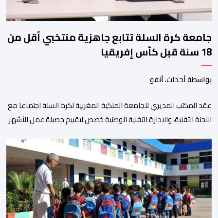
جامعة كرة السلة تتابع جاهزية منتخبي أقل من
18 سنة قبل كأس إفريقيا
بواسطة أحداث. أنفو
عقد المكتب المديري للجامعة الملكية المغربية لكرة السلة اجتماعا مع
اللجنة التقنية، والادارة التقنية الوطنية خصص لتقييم حصيلة عمل الأشهر
الثلاثة الماضية، والوقوف على مختلف المحطات التي شهدتها
المنتخبات الوطنية خلال الفترة الأخيرة. وشهد الاجتماع تقديم عرض
مفصل حول مشاركة المنتخبين الوطنيين لأقل من 18 سنة، إناثا وذكورا،
من طرف اللجنة التقنية التي واكبت كل […]