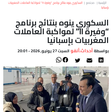
العالم
الرئيسية
|
مجتمع
|
السكوري ينوه بنتائج برنامج “وفيرة II” لمواكبة العاملات المغربيات
بإسبانيا
أعمدة
السكوري ينوه بنتائج برنامج
“وفيرة II” لمواكبة العاملات
الصحراء
المغربيات بإسبانيا
أحداث.أنفو
بواسطة
السبت 27 يونيو, 2026 - 20:01