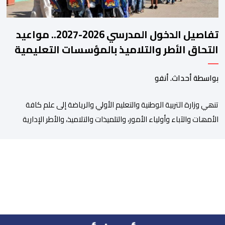
تفاصيل الدخول المدرسي 2026-2027.. مواعيد
التحاق الأطر والتلاميذ بالمؤسسات التعليمية
بواسطة أحداث. أنفو
تنھي وزارة التربیة الوطنیة والتعلیم الأولي والریاضة إلى علم كافة
الأمھات والآباء وأولیاء الأمور، والتلمیذات والتلامیذ، والأطر الإداریة
والتربویة وإلى الرأي العام الوطني، أن الدخول المدرسي لسنة 2026-
2027 سیتم في موعده الرسمي المحدد سلفا طبقا لمقتضیات المقرر
الوزاري رقم 047.26 الصادر بتاریخ 3 یولیوز 2026 بشأن تنظیم السنة
الدراسیة. وأوضحت الوزارة، في بلاغ، أن أطر […]