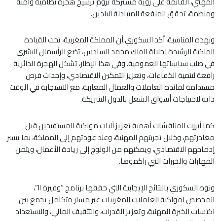
المهني، القائمة على رؤية مشتركة تروم ترسيخ هجرة نظامية وآمنة
ومنظمة، تحقق المنفعة المتبادلة للبلدين.
وبهذه المناسبة، أكد السكوري أن المملكة المغربية، تحت القيادة
الملكية الرشيدة لجلالة الملك محمد السادس، تضع الرأسمال البشري
في صلب سياساتها العمومية. وفي هذا الإطار، تشكل الهجرة الدائرية
رافعة لتنمية الكفاءات، وتعزيز التمكين الاقتصادي، وإحداث فرص
مستدامة لفائدة العاملات والعمال المغاربة، مع الاستجابة في الوقت
ذاته لاحتياجات أسواق الشغل بالدول الشريكة.
كما أبرزت المناقشات أهمية تعزيز آليات مواكبة المستفيدين قبل
مغادرتهم، وخلال تجربتهم المهنية، وعند عودتهم إلى المملكة، بما ييسر
إدماجهم الاقتصادي، ويمكنهم من الولوج إلى ريادة الأعمال، ويثمن
المهارات والخبرات التي راكموها.
ونوه السكوري بالنتائج الإيجابية التي حققها برنامج “وفيرة II”،
المخصص لمواكبة العاملات المغربيات عبر مسار متكامل يجمع بين
اكتساب الخبرة المهنية، وتعزيز القدرات، والتثقيف المالي، والاستعداد