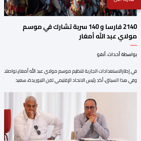
2140 فارسا و 140 سربة تشارك في موسم
مولاي عبد الله أمغار
بواسطة أحداث. أنفو
في إطارالاستعدادات الجارية لتنظيم موسم مولاي عبد الله أمغار،تواصلت 
وفي هذا السياق، أكد رئيس الاتحاد الإقليمي لفن التبوريدة، سعيد
ولم تخل هذه الدورة من مؤشرات إيجابية على مستوى تنوعالمشاركة، حيث 
وتبرز هذه الأرقام الحجم الكبير الذي باتت تعرفه تظاهرةالتبوريدة خلال 
ومن المرتقب أن تعرف فعاليات الموسم إقبالا جماهيريا
واسعا،في ظل الشغف الكبير الذي يحظى به فن التبوريدة، باعتبارهأحد أبرز م