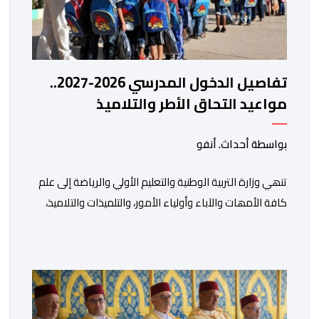
تفاصيل الدخول المدرسي 2026-2027..
مواعيد التحاق الأطر والتلاميذ
بالمؤسسات التعليمية
بواسطة أحداث. أنفو
تنھي وزارة التربیة الوطنیة والتعلیم الأولي والریاضة إلى علم
كافة الأمھات والآباء وأولیاء الأمور، والتلمیذات والتلامیذ،
والأطر الإداریة والتربویة وإلى الرأي العام الوطني، أن الدخول
المدرسي لسنة 2026-2027 سیتم في موعده الرسمي
المحدد سلفا طبقا لمقتضیات المقرر الوزاري رقم 047.26
الصادر بتاریخ 3 یولیوز 2026 بشأن تنظیم السنة الدراسیة.
وأوضحت الوزارة، في بلاغ، أن أطر […]