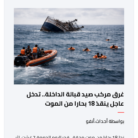
المحلي للجديدة، وذلك بحضور شخصيات مدنية وعسكرية
ودينية. وجرت مراسيم افتتاح فعاليات الموسم بالخيمة
الرسمية، حيث أُلقيت كلمات كل من رئيس المجلس […]
غرق مركب صيد قبالة الداخلة.. تدخل
عاجل ينقذ 18 بحارا من الموت
بواسطة أحداث.أنفو
نجا 18 بحارا من موت محقق، فجر اليوم الجمعة 7 غشت، إثر