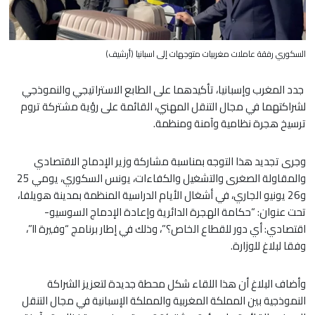
السكوري رفقة عاملات مغربيات متوجهات إلى اسبانيا (أرشيف)
جدد المغرب وإسبانيا، تأكيدهما على الطابع الاستراتيجي والنموذجي
لشراكتهما في مجال التنقل المهني، القائمة على رؤية مشتركة تروم
ترسيخ هجرة نظامية وآمنة ومنظمة.
وجرى تجديد هذا التوجه بمناسبة مشاركة وزير الإدماج الاقتصادي
والمقاولة الصغرى والتشغيل والكفاءات، يونس السكوري، يومي 25
و26 يونيو الجاري، في أشغال الأيام الدراسية المنظمة بمدينة هويلفا،
تحت عنوان: “حكامة الهجرة الدائرية وإعادة الإدماج السوسيو-
اقتصادي: أي دور للقطاع الخاص؟”، وذلك في إطار برنامج “وفيرة II”،
وفقا لبلاغ للوزارة.
وأضاف البلاغ أن هذا اللقاء شكل محطة جديدة لتعزيز الشراكة
النموذجية بين المملكة المغربية والمملكة الإسبانية في مجال التنقل