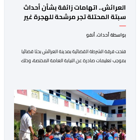
العرائش.. اتهامات زائفة بشأن أحداث
سبتة المحتلة تجر مرشحة للهجرة غير
النظامية إلى القضاء
بواسطة أحداث. أنفو
فتحت فرقة الشرطة القضائية بمدينة العرائش بحثا قضائيا
بموجب تعليمات صادرة عن النيابة العامة المختصة، وذلك
على خلفية تصريحات واتهامات زائفة أدلت بها مرشحة
للهجرة السرية لموقع إخباري وطني، وأعادت تداولها
حسابات على شبكات التواصل الاجتماعي. وكانت السيدة
المذكورة قد صرحت بمعطيات مضللة، واتهامات كيدية،
تدعي فيها بأن جهات رسمية هي من فتحت الحدود في […]