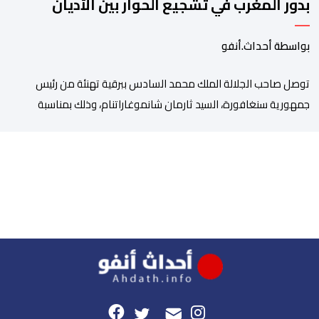
بدور المغرب في تشجيع الحوار بين الأديان
بواسطة أحداث.أنفو
توصل صاحب الجلالة الملك محمد السادس ببرقية تهنئة من رئيس
جمهورية سنغافورة، السيد ثارمان شانموغاراتنام، وذلك بمناسبة
الذكرى السابعة والعشرين لتربع جلالته على عرش أسلافه المنعمين.
وأعرب السيد شانموغاراتنام، في هذه البرقية، باسم الشعب
السنغافوري، عن أحر تهانئه وأطيب متمنياته بموفور الصحة ومزيد من
التوفيق لجلالة الملك، وللشعب المغربي بمزيد من السلام والازدهار.
وأشاد الرئيس […]