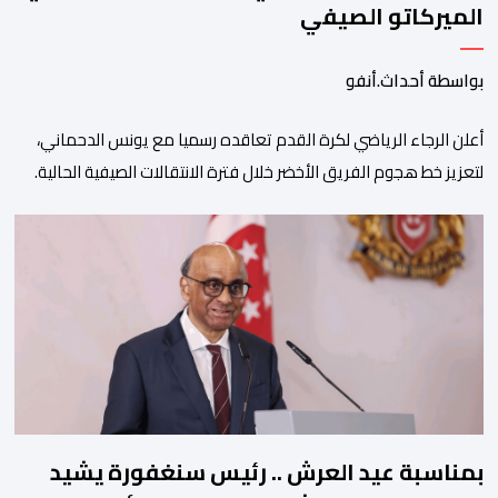
الميركاتو الصيفي
بواسطة أحداث.أنفو
أعلن الرجاء الرياضي لكرة القدم تعاقده رسميا مع يونس الدحماني،
لتعزيز خط هجوم الفريق الأخضر خلال فترة الانتقالات الصيفية الحالية. ​
ويمتد العقد الذي يربط الدحماني بالنسور لعدة سنوات حتى عام 2030،
حيث يعول عليه الطاقم التقني للرجاء لتقديم الإضافة المرجوة في
المسابقات المحلية والقارية المقبلة. ​وجاء هذا التعاقد بعد أداء لافت
قدمه اللاعب برفقة اتحاد […]
بمناسبة عيد العرش .. رئيس سنغفورة يشيد