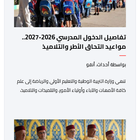
تفاصيل الدخول المدرسي 2026-2027..
مواعيد التحاق الأطر والتلاميذ
بالمؤسسات التعليمية
بواسطة أحداث. أنفو
تنھي وزارة التربیة الوطنیة والتعلیم الأولي والریاضة إلى علم
كافة الأمھات والآباء وأولیاء الأمور، والتلمیذات والتلامیذ،
والأطر الإداریة والتربویة وإلى الرأي العام الوطني، أن الدخول
المدرسي لسنة 2026-2027 سیتم في موعده الرسمي
المحدد سلفا طبقا لمقتضیات المقرر الوزاري رقم 047.26
الصادر بتاریخ 3 یولیوز 2026 بشأن تنظیم السنة الدراسیة.
وأوضحت الوزارة، في بلاغ، أن أطر […]