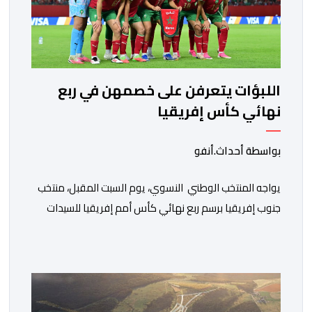
اللبؤات يتعرفن على خصمهن في ربع
نهائي كأس إفريقيا
بواسطة أحداث.أنفو
يواجه المنتخب الوطني النسوي، يوم السبت المقبل، منتخب
جنوب إفريقيا برسم ربع نهائي كأس أمم إفريقيا للسيدات
“المغرب 2026”. وستجرى المباراة على أرضية ملعب مولاي
الحسن بمدينة الرباط، انطلاقا من الساعة التاسعة ليلا. وكانت
لبؤات الأطلس قد تأهلن إلى الدور ربع النهائي بعد تصدرهن
المجموعة الأولى برصيد سبع نقاط، حصدنها من انتصارين
وتعادل، فيما بلغ […]