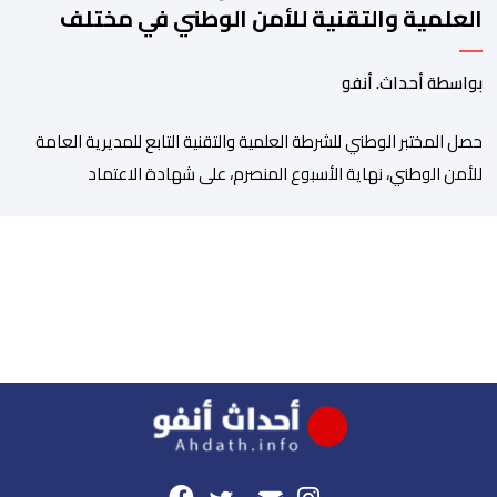
العلمية والتقنية للأمن الوطني في مختلف
الخبرات الجنائية
بواسطة أحداث. أنفو
حصل المختبر الوطني للشرطة العلمية والتقنية التابع للمديرية العامة
للأمن الوطني، نهاية الأسبوع المنصرم، على شهادة الاعتماد
والمطابقة والجودة بالمعيار الدولي “ISO/CEI 17025″، وذلك في
مختلف التخصصات والخبرات الشرعية، بما فيها فروع البيولوجيا والكيمياء،
وتدقيق وفحص الوثائق، والحرائق والمتفجرات، وكذا الآثار الرقمية
والمخدرات والمواد السمومية.وكانت المنظمة الأمريكية للاعتماد
والتقييس ″The ANSI National Accreditation Board″، المختصة […]