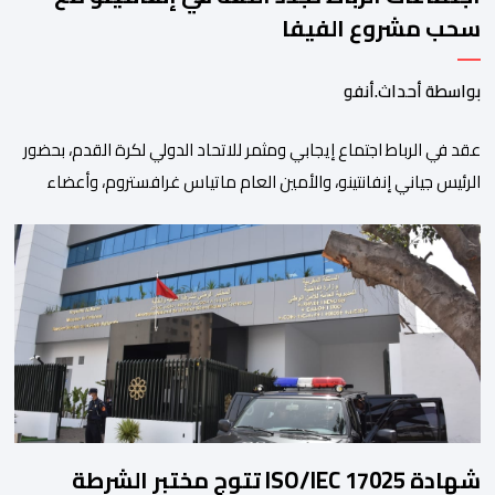
سحب مشروع الفيفا
بواسطة أحداث.أنفو
عقد في الرباط اجتماع إيجابي ومثمر للاتحاد الدولي لكرة القدم، بحضور
الرئيس جياني إنفانتينو، والأمين العام ماتياس غرافستروم، وأعضاء
مجلس إدارة الفيفا، لمناقشة التطورات الأخيرة وضمان تطوير آليات
العمل الداخلي. ​وشهد اللقاء تجديد الثقة المتبادلة بين القيادة التنفيذية
للاتحاد، حيث أكد المجتمعون دعمهم الكامل للرئيس إنفانتينو باعتباره
المسؤول الوحيد المباشر والمنتخب من قِبل 211 اتحادا […]
شهادة ISO/IEC 17025 تتوج مختبر الشرطة