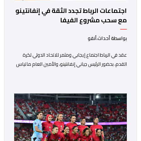
اجتماعات الرباط تجدد الثقة في إنفانتينو
مع سحب مشروع الفيفا
بواسطة أحداث.أنفو
عقد في الرباط اجتماع إيجابي ومثمر للاتحاد الدولي لكرة
القدم، بحضور الرئيس جياني إنفانتينو، والأمين العام ماتياس
غرافستروم، وأعضاء مجلس إدارة الفيفا، لمناقشة التطورات
الأخيرة وضمان تطوير آليات العمل الداخلي. ​وشهد اللقاء
تجديد الثقة المتبادلة بين القيادة التنفيذية للاتحاد، حيث أكد
المجتمعون دعمهم الكامل للرئيس إنفانتينو باعتباره
المسؤول الوحيد المباشر والمنتخب من قِبل 211 اتحادا […]