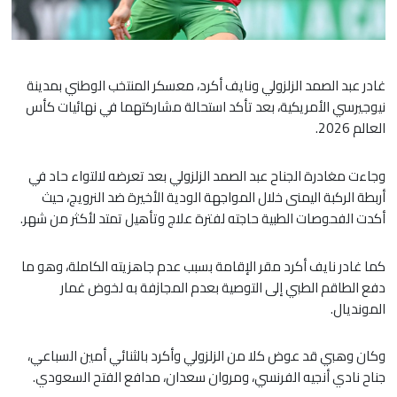
غادر عبد الصمد الزلزولي ونايف أكرد، معسكر المنتخب الوطني بمدينة
نيوجيرسي الأمريكية، بعد تأكد استحالة مشاركتهما في نهائيات كأس
العالم 2026.
​وجاءت مغادرة الجناح عبد الصمد الزلزولي بعد تعرضه لالتواء حاد في
أربطة الركبة اليمنى خلال المواجهة الودية الأخيرة ضد النرويج، حيث
أكدت الفحوصات الطبية حاجته لفترة علاج وتأهيل تمتد لأكثر من شهر.
​كما غادر نايف أكرد مقر الإقامة بسبب عدم جاهزيته الكاملة، وهو ما
دفع الطاقم الطبي إلى التوصية بعدم المجازفة به لخوض غمار
المونديال.
وكان وهبي قد عوض كلا من الزلزولي وأكرد بالثنائي أمين السباعي،
جناح نادي أنجيه الفرنسي، ومروان سعدان، مدافع الفتح السعودي.