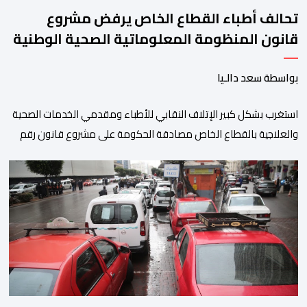
تحالف أطباء القطاع الخاص يرفض مشروع
قانون المنظومة المعلوماتية الصحية الوطنية
المندمجة
بواسطة سعد دالـيا
استغرب بشكل كبير الإتلاف النقابي للأطباء ومقدمي الخدمات الصحية
والعلاجية بالقطاع الخاص مصادقة الحكومة على مشروع قانون رقم
052.26 المتعلق بالمنظومة المعلوماتية الصحية الوطنية المندمجة،
والذي اعتبره الائتلاف جاء في غياب تام للمقاربة التشاركية وعدم أخذ
رأي وملاحظات التمثيليات المهنية للأطباء ومقدمي الخدمات العلاجية
رغم ما تسنه مقتضيات مشروع القانون من عقوبات مالية ضدهم
وتهدد […]