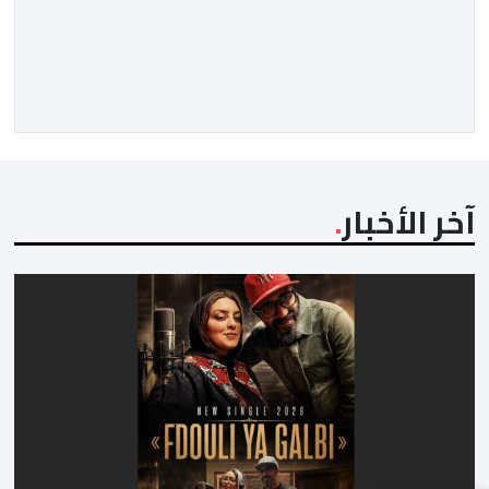
غرافستروم، وأعضاء مجلس إدارة الفيفا، لمناقشة التطورات
الأخيرة وضمان تطوير آليات العمل الداخلي. ​وشهد اللقاء
تجديد الثقة المتبادلة بين القيادة التنفيذية للاتحاد، حيث أكد
المجتمعون دعمهم الكامل للرئيس إنفانتينو باعتباره
المسؤول الوحيد المباشر والمنتخب من قِبل 211 اتحادا […]
آخر الأخبار