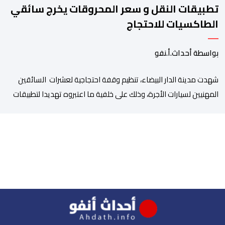
تطبيقات النقل و سعر المحروقات يخرج سائقي
الطاكسيات للاحتجاج
بواسطة أحداث.أ.نفو
شهدت مدينة الدار البيضاء، تنظيم وقفة احتجاجية لعشرات السائقين
المهنيين لسيارات الأجرة، وذلك على خلفية ما اعتبروه تهديدا لتطبيقات
النقل، إلى جانب ارتفاع سعر المحروقات. وجدد المحتجون يوم أمس
الخميس 06 غشت، التعبير عن قلقهم حيال تداعيات تطبيقات النقل،
وأسعار المحروقات على استقراهم المهني في ظل غلاء المعيشة،
وتراكم الديون، والالتزامات الأسرية، وإكراهات العمل، ما […]