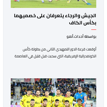
الجيش والرجاء يتعرفان على خصميهما
بكأس الكاف
بواسطة أحداث.أنفو
أوقعت قرعة الدور التمهيدي الثاني من بطولة كأس
الكونفدرالية الإفريقية، التي سحبت قبل قليل في العاصمة
المصرية القاهرة، ممثلي كرة القدم المغربية الرجاء الرياضي
والجيش الملكي في مواجهات مرتقبة أمام أندية غرب
ووسط القارة. ​وسيكون نادي الرجاء الرياضي على موعد مع
مواجهة المتأهل من المباراة التي تجمع بين إيل كانيمي
واريورز النيجيري ونادي أوديب ممثل […]