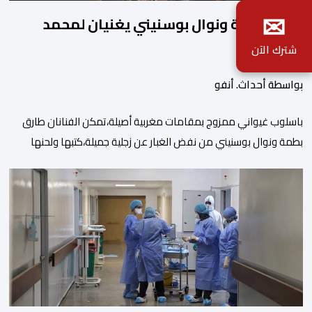
✉
طارق بطمة ونوال بوسنيني يغنيان لمحمد
بطمة
شترك الآن
بواسطة أحداث. أنفو
باسلوب غيواني ممزوج بمقامات مغربية أصيلة،تمكن الفنانان طارق
بطمة ونوال بوسنيني من نفض الغبار عن زجلية جميلة،كتبها ولحنها
المرحوم محمد بطمة ،احد اعمدة مجموعة لمشاهب الشهيرة. الاغنية
بعنوان ” فضولي ياقلبي” ،قام بتوزيعها اسامة باهي،باسلوب سلس
وبسيط، متحكما في الجمل الموسيقية والانتقالات الجميلة..استطاع
الفنانان طارق بطمة ونوال بوسنيني أن يعطيا روحا فريدة لهذه
الاغنية,بفضل أدا […]