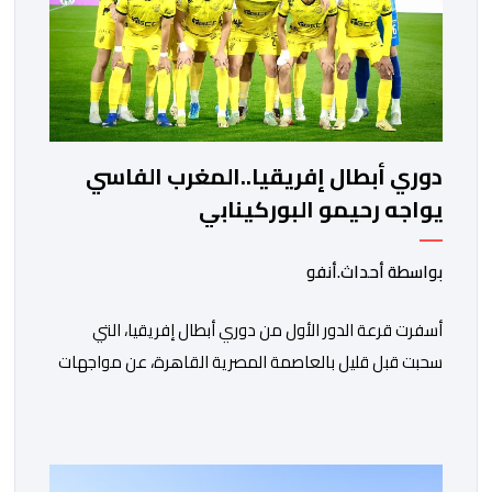
دوري أبطال إفريقيا..المغرب الفاسي
يواجه رحيمو البوركينابي
بواسطة أحداث.أنفو
أسفرت قرعة الدور الأول من دوري أبطال إفريقيا، التي
سحبت قبل قليل بالعاصمة المصرية القاهرة، عن مواجهات
متوازنة لممثلي كرة القدم المغربية، نهضة بركان والمغرب
الفاسي، في مستهل مشوارهما القاري. ​وسيكون نادي
نهضة بركان على موعد في هذا الدور مع الفائز من المباراة
التي تجمع بين ستار سبورت السييراليوني ونادي المدينة