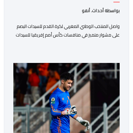
بواسطة أحداث. أنفو
واصل المنتخب الوطني المغربي لكرة القدم للسيدات البصم
على مشوار متميز في منافسات كأس أمم إفريقيا للسيدات
(المغرب 2026) من خلال عبوره إلى المربع الذهبي ، عقب
فوزه على نظيره الجنوب إفريقي بهدفين لواحد، في المباراة
التي جمعتهما، مساء اليوم السبت على أرضية ملعب مولاي
الحسن بالرباط، برسم الدور ربع النهائي، ليضمن بذلك رسميا
مشاركته […]