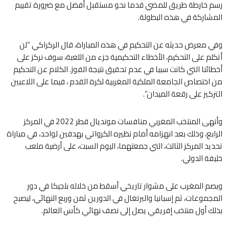
رسم خارطة طريق للمضي قدما نحو مستقبل أفضل مع ضرورة تقييم
المشاركة في هذه البطولة.
وفي معرض حديثه عن التحكيم في هذه المباراة، قال الركراكي “لن
أتكلم على التحكيم، الأخطاء التحكيمية جزء من اللعبة، سوف نركز على
أخطائنا التي كانت سببا في عدم تحقيق نتيجة الفوز. الكلام عن التحكيم
من اختصاص الجامعة الملكية المغربية لكرة القدم ، فيما على اللاعبين
التركيز على رقعة الميدان”.
وأنهى المنتخب المغربي منافسات مونديال قطر 2022 في المركز
الرابع، وذلك بعد انهزامه أمام نظيره الكرواتي بهدفين لواحد، في مباراة
تحديد المركز الثالث، التي جمعتهما، اليوم السبت، على أرضية ملعب
خليفة الدولي.
وبصم المغرب على مشوار تاريخي أسقط من خلاله بلجيكا في دور
المجموعات، ثم إسبانيا والبرتغال في الدورين ثمن وربع النهائي، ليصبح
بذلك أول منتخب إفريقي يصل إلى نصف نهائي كأس العالم.