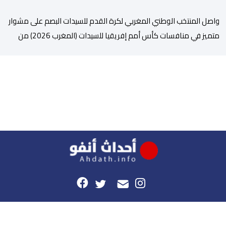
واصل المنتخب الوطني المغربي لكرة القدم للسيدات البصم على مشوار
متميز في منافسات كأس أمم إفريقيا للسيدات (المغرب 2026) من
خلال عبوره إلى المربع الذهبي ، عقب فوزه على نظيره الجنوب إفريقي
بهدفين لواحد، في المباراة التي جمعتهما، مساء اليوم السبت على
أرضية ملعب مولاي الحسن بالرباط، برسم الدور ربع النهائي، ليضمن بذلك
رسميا مشاركته […]
هذا الموقع
راسلونا