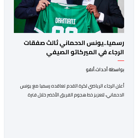
رسميا..يونس الدحماني ثالث صفقات
الرجاء في الميركاتو الصيفي
بواسطة أحداث.أنفو
أعلن الرجاء الرياضي لكرة القدم تعاقده رسميا مع يونس
الدحماني، لتعزيز خط هجوم الفريق الأخضر خلال فترة
الانتقالات الصيفية الحالية. ​ويمتد العقد الذي يربط الدحماني
بالنسور لعدة سنوات حتى عام 2030، حيث يعول عليه
الطاقم التقني للرجاء لتقديم الإضافة المرجوة في
المسابقات المحلية والقارية المقبلة. ​وجاء هذا التعاقد بعد