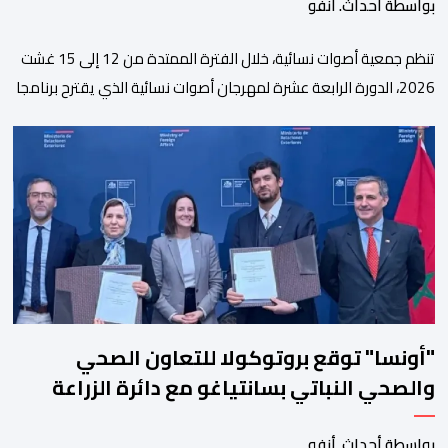
بواسطة أحداث. أنفو
تنظم جمعية أصوات نسائية، خلال الفترة الممتدة من 12 إلى 15 غشت
2026، الدورة الرابعة عشرة لمهرجان أصوات نسائية الذي يقترح برنامجا
متنوعا يجمع بين الإبداع الفني والسهرات المجانية والمبادرات
الاجتماعية والتضامنية والإنسانية. ووفق بلاغ للمنظمين، تقترح هذه
الدورة، التي تنظم تحت الرعاية السامية لصاحب الجلالة الملك محمد
السادس، تحت شعار “سيدات البحر الأبيض المتوسط، […]
"أونسا" توقع بروتوكولا للتعاون الصحي
والصحي النباتي بسانتياغو مع دائرة الزراعة
وتربية المواشي
بواسطة أحداث. أنفو