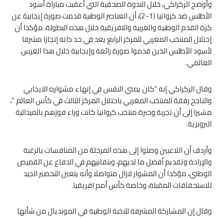
وأوضح الركراكي، خلال الندوة الصحفية التي أعقبت مباراة أسود
الأطلس ضد كرواتيا (1-2)، أن العناصر الوطنية قدمت صورة إيجابية عن
كرة القدم الوطنية والعربية والافريقية خلال هذه البطولة، مؤكدا أن
إحتلال المنتخب المغربي للمركز الرابع يعد في حد ذاته إنجازا مشرفا
لأسود الأطلس الذين قدموا صورة رائعة وإيجابية خلال هذا العرس
العالمي.
وقال الركراكي إنه “كان يمني النفس في إنهاء مشواره الايجابي
والناجح رفقة المنتخب المغربي باحتلال المركز الثالث في كأس العالم “،
مشيرا إلى أن تجربة وخبرة منتخب كرواتيا كانت وراء فوزهم بالميدالية
البرونزية.
وأردف أن اللاعبين وصلوا إلى هذه المرحلة من المنافسات بالرغبة
والإرادة وتقديم أفضل ما لديهم، وبتفانيهم في الدفاع عن القميص
الوطني، مؤكدا أن المشوار لازال متواصلا وأنه يتعين التحضير الجيد
للاستحقاقات المقبلة، وخاصة كأس أمم افريقيا.
وقال إن المشاركة المشرفة للنخبة الوطنية في المونديال من شأنها