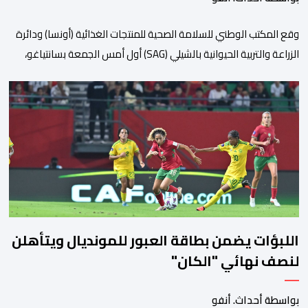
وقع المكتب الوطني للسلامة الصحية للمنتجات الغذائية (أونسا) ودائرة
الزراعة والتربية الحيوانية بالشيلي (SAG) أول أمس الجمعة بسانتياغو،
بروتوكولا للتعاون في مجال الحجر الصحي وحماية الصحة النباتية،
والصحة الحيوانية. وسيمكن هذا البروتوكول الذي تم توقيعه بحضور
مسؤولين عن السلطات الشيلية، وممثلين عن القطاع الخاص ومن
أوساط التصدير، من مواءمة الإجراءات الصحية، والصحية النباتية المطبقة
على […]
اللبؤات يضمن بطاقة العبور للمونديال ويتأهلن
لنصف نهائي "الكان"
بواسطة أحداث. أنفو