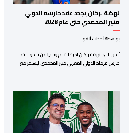
نهضة بركان يجدد عقد حارسه الدولي
منير المحمدي حتى عام 2028
بواسطة أحداث.أنفو
​أعلن نادي نهضة بركان لكرة القدم رسميا عن تجديد عقد
حارس مرماه الدولي المغربي منير المحمدي، ليستمر مع
الفريق البرتقالي بعقد يمتد حتى صيف عام 2028. ​وجاء هذا
الإعلان عبر الحسابات الرسمية للنادي على منصات التواصل
الاجتماعي، مصحوبا بعبارة “الرحلة مستمرة”، في إشارة إلى
رغبة الإدارة في الحفاظ على ركائز الفريق والتعزيز من
استقراره الفني […]