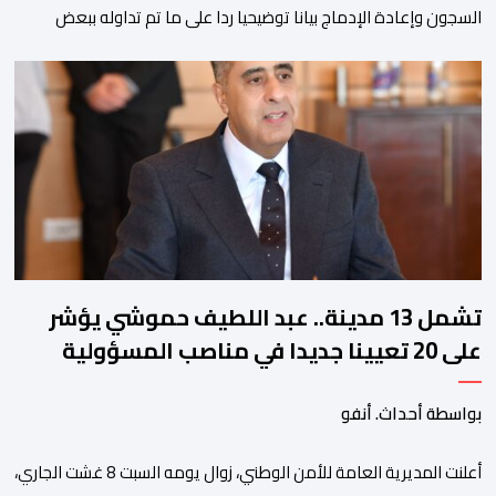
السجون وإعادة الإدماج بيانا توضيحيا ردا على ما تم تداوله ببعض
الجرائد والمواقع الالكترونية بخصوص الوضعية الصحية للسجين محمد
زيان، المعتقل بالمؤسسة ذاتها، وذلك لتنوير الرأي العام بالحقائق
والمعطيات الدقيقة.واوضحت إدارة المؤسسة السجنية أن المعني
بالأمر يستفيد منذ إيداعه من تتبع طبي منتظم ومستمر وفقا […]
تشمل 13 مدينة.. عبد اللطيف حموشي يؤشر
على 20 تعيينا جديدا في مناصب المسؤولية
بمصالح الأمن الوطني
بواسطة أحداث. أنفو
أعلنت المديرية العامة للأمن الوطني، زوال يومه السبت 8 غشت الجاري،