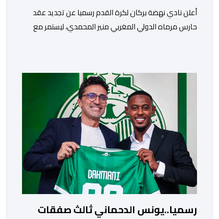
​أعلن نادي نهضة بركان لكرة القدم رسميا عن تجديد عقد
حارس مرماه الدولي المغربي منير المحمدي، ليستمر مع
الفريق البرتقالي بعقد يمتد حتى صيف عام 2028. ​وجاء هذا
الإعلان عبر الحسابات الرسمية للنادي على منصات التواصل
الاجتماعي، مصحوبا بعبارة “الرحلة مستمرة”، في إشارة إلى
رغبة الإدارة في الحفاظ على ركائز الفريق والتعزيز من
استقراره الفني […]
رسميا..يونس الدحماني ثالث صفقات