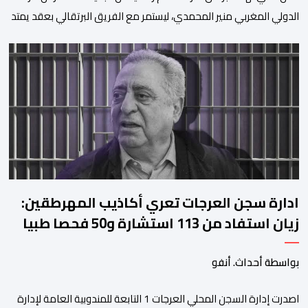
الدولي المغربي منير المحمدي، ليستمر مع الفريق البرتقالي بعقد يمتد
حتى صيف عام 2028. ​وجاء هذا الإعلان عبر الحسابات الرسمية للنادي
على منصات التواصل الاجتماعي، مصحوبا بعبارة “الرحلة مستمرة”، في
إشارة إلى رغبة الإدارة في الحفاظ على ركائز الفريق والتعزيز من
استقراره الفني […]
ادارة سجن العرجات تعري أكاذيب المهرطقين:
زيان استفاد من 113 استشارة و50 فحصا طبيا
بواسطة أحداث. أنفو
اصدرت إدارة السجن المحلي العرجات 1 التابعة للمندوبية العامة لإدارة