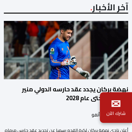
آخر الأخبار
نهضة بركان يجدد عقد حارسه الدولي منير
المحمدي حتى عام 2028
✉
شترك الآن
بواسطة أحداث.أنفو
​أعلن نادي نهضة بركان لكرة القدم رسميا عن تجديد عقد حارس مرماه