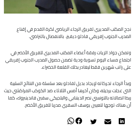
نجح المكتب المديري لفريق الرجاء الرياضي لكرة القدم في إقناع
المدرب الجنوب إفريقي فادلو ديفيز، بالانفصال بالتراضي.
وتمكن جواد الزيات رفقة أعضاء المكتب المديري للفريق الأخضر في
اجتماع مساء اليوم تسوية ودية تضمن حصول المدرب الجنوب إفريقي
على راتب شهرين فقط ليغادر بذلك القلعة الخضراء.
​وبدأ الرجاء تحركاته لإيجاد بديل لفادلو بعد سلسلة من النتائج السلبية
التي عجلت برحيله، وكان آخرها أمس الثلاثاء ضد الكوكب المراكشي حيث
ربط اتصالاته بالتونسي نصر الديننابي والبلجيكي سفين فاندينبروك، كما
أن هناك توجها لتعيين يوسف السفري مدربا للفريق الأخضر.