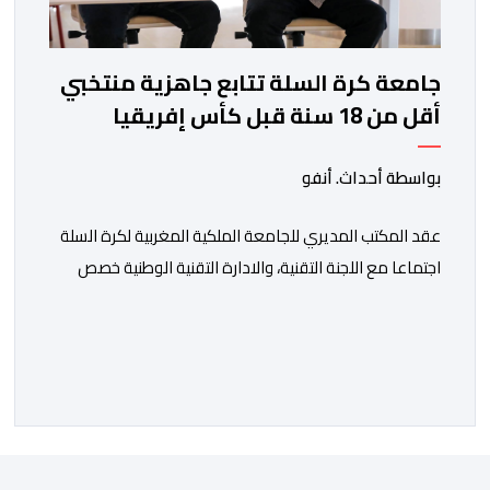
جامعة كرة السلة تتابع جاهزية منتخبي
أقل من 18 سنة قبل كأس إفريقيا
بواسطة أحداث. أنفو
عقد المكتب المديري للجامعة الملكية المغربية لكرة السلة
اجتماعا مع اللجنة التقنية، والادارة التقنية الوطنية خصص
لتقييم حصيلة عمل الأشهر الثلاثة الماضية، والوقوف على
مختلف المحطات التي شهدتها المنتخبات الوطنية خلال
الفترة الأخيرة. وشهد الاجتماع تقديم عرض مفصل حول
مشاركة المنتخبين الوطنيين لأقل من 18 سنة، إناثا وذكورا،
من طرف اللجنة التقنية التي واكبت كل […]