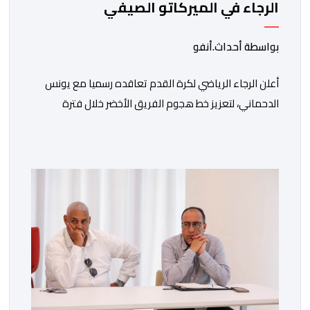
الرجاء في الميركاتو الصيفي
بواسطة أحداث.أنفو
أعلن الرجاء الرياضي لكرة القدم تعاقده رسميا مع يونس
الدحماني، لتعزيز خط هجوم الفريق الأخضر خلال فترة
الانتقالات الصيفية الحالية. ​ويمتد العقد الذي يربط الدحماني
بالنسور لعدة سنوات حتى عام 2030، حيث يعول عليه
الطاقم التقني للرجاء لتقديم الإضافة المرجوة في
المسابقات المحلية والقارية المقبلة. ​وجاء هذا التعاقد بعد
أداء لافت قدمه اللاعب برفقة اتحاد […]