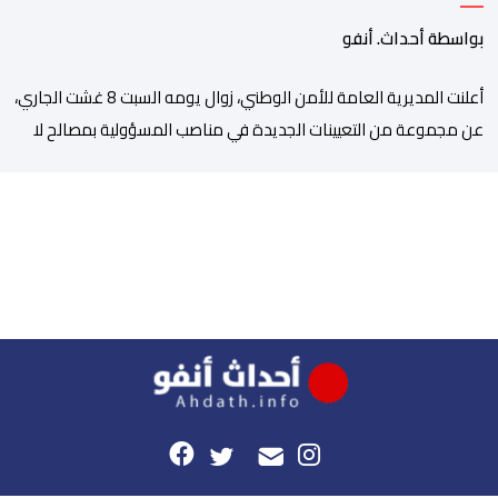
بمصالح الأمن الوطني
بواسطة أحداث. أنفو
أعلنت المديرية العامة للأمن الوطني، زوال يومه السبت 8 غشت الجاري،
عن مجموعة من التعيينات الجديدة في مناصب المسؤولية بمصالح لا
ممركزة للأمن الوطني بمدن الناظور ومراكش وأكادير وتيكيوين
والعروي وأسفي ووجدة والعيون والدار البيضاء وبني ملال وابن جرير
وطنجة وأصيلة، وذلك في إطار دينامية داخلية تهدف لضخ دماء جديدة
والاستعانة بكفاءات أمنية شابة ومتمرسة، […]