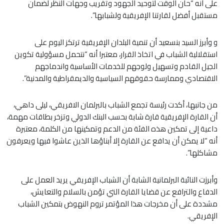
على أنه “حان الوقت لتوحيد الجهود وتقريب وجهات النظر لضمان
مستقبل أفضل لقارتنا الإفريقية ولشبابها”.
و وأبرز السيد بنسعيد أن تنمية البلدان الإفريقية ترتكز اليوم على
استقلالية الشباب في اتخاذ القرار، معتبرا أنه “نتحمل مسؤولية تكوين
الجيل القادم وتسهيل ولوجهم للخدمات الأساسية واندماجهم
الاقتصادي وممارسة حقوقهم السياسية والديمقراطية والمدنية”.
من جانبها، أكدت رئيسة تجمع الشباب بالبرلمان الافريقي، ليلى داهي،
أن القارة الإفريقية قارة شابة بحسب البنك الدولي وتزخر بطاقات مهمة،
داعية إلى تمكين هذه الفئة من الدعم وتمكينها من الكلمة، معتبرة
أنه “لا يمكن أن يدافع عن القارة إلا أبناؤها الذين عاشوا فيها ويعرفون
مشاكلها”.
وأبرزت النائبة البرلمانية الشابة أن الشباب الإفريقي يريد العمل على
الدفاع والترافع عن قضايا القارة التي تؤمن بالسلام والتعايش،
مشددة على أن مخرجات هذا المؤتمر تروم النهوض بتمكين الشباب
الإفريقي.