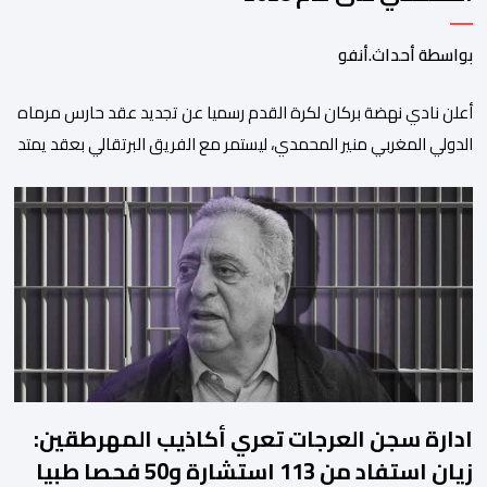
بواسطة أحداث.أنفو
​أعلن نادي نهضة بركان لكرة القدم رسميا عن تجديد عقد حارس مرماه
الدولي المغربي منير المحمدي، ليستمر مع الفريق البرتقالي بعقد يمتد
حتى صيف عام 2028. ​وجاء هذا الإعلان عبر الحسابات الرسمية للنادي
على منصات التواصل الاجتماعي، مصحوبا بعبارة “الرحلة مستمرة”، في
إشارة إلى رغبة الإدارة في الحفاظ على ركائز الفريق والتعزيز من
استقراره الفني […]
ادارة سجن العرجات تعري أكاذيب المهرطقين:
زيان استفاد من 113 استشارة و50 فحصا طبيا