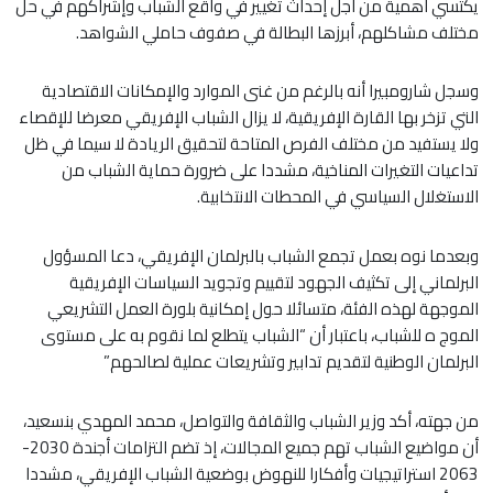
يكتسي أهمية من أجل إحداث تغيير في واقع الشباب وإشراكهم في حل
مختلف مشاكلهم، أبرزها البطالة في صفوف حاملي الشواهد.
وسجل شارومبيرا أنه بالرغم من غنى الموارد والإمكانات الاقتصادية
التي تزخر بها القارة الإفريقية، لا يزال الشباب الإفريقي معرضا للإقصاء
ولا يستفيد من مختلف الفرص المتاحة لتحقيق الريادة لا سيما في ظل
تداعيات التغيرات المناخية، مشددا على ضرورة حماية الشباب من
الاستغلال السياسي في المحطات الانتخابية.
وبعدما نوه بعمل تجمع الشباب بالبرلمان الإفريقي، دعا المسؤول
البرلماني إلى تكثيف الجهود لتقييم وتجويد السياسات الإفريقية
الموجهة لهذه الفئة، متسائلا حول إمكانية بلورة العمل التشريعي
الموج ه للشباب، باعتبار أن “الشباب يتطلع لما نقوم به على مستوى
البرلمان الوطنية لتقديم تدابير وتشريعات عملية لصالحهم”
من جهته، أكد وزير الشباب والثقافة والتواصل، محمد المهدي بنسعيد،
أن مواضيع الشباب تهم جميع المجالات، إذ تضم التزامات أجندة 2030-
2063 استراتيجيات وأفكارا للنهوض بوضعية الشباب الإفريقي، مشددا