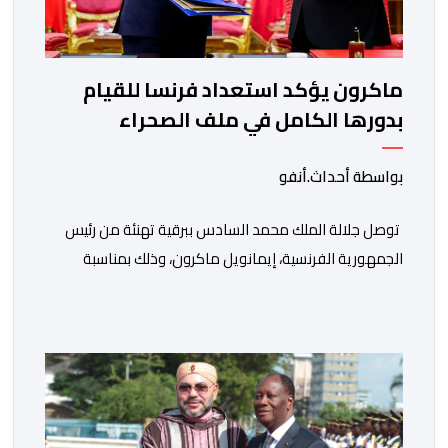
ماكرون يؤكد استعداد فرنسا للقيام
بدورها الكامل في ملف الصحراء
بواسطة أحداث.أنفو
توصل جلالة الملك محمد السادس ببرقية تهنئة من رئيس
الجمهورية الفرنسية، إيمانويل ماكرون، وذلك بمناسبة
الذكرى السابعة والعشرين لتربعه على العرش، حيث أعرب
فيها عن تمنياته لجلالة الملك بالصحة والسعادة والتوفيق،
مجددا التعبير لجلالته عن مشاعر الصداقة العميقة والمتينة
التي تكنها فرنسا وشعبها للمغرب وللشعب المغربي. وقال
الرئيس الفرنسي “لا يساورني أي شك في أن […]