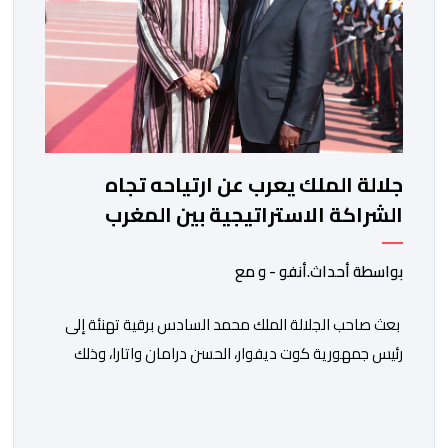
جلالة الملك يعرب عن ارتياحه تجاه
الشراكة الاستراتيجية بين المغرب
والكوت ديفوار
بواسطة أحداث.أنفو - و مع
بعث صاحب الجلالة الملك محمد السادس برقية تهنئة إلى
رئيس جمهورية كوت ديفوار، الحسن درامان واتارا، وذلك
بمناسبة العيد الوطني لبلاده. وأعرب جلالة الملك، في هذه
البرقية، عن تهانئه الحارة للسيد واتارا، مقرونة بأصدق
متمنيات جلالته بموصول التقدم والازدهار للشعب الإيفواري.