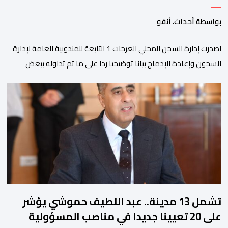
بواسطة أحداث. أنفو
اصدرت إدارة السجن المحلي العرجات 1 التابعة للمندوبية العامة لإدارة
السجون وإعادة الإدماج بيانا توضيحيا ردا على ما تم تداوله ببعض
الجرائد والمواقع الالكترونية بخصوص الوضعية الصحية للسجين محمد
زيان، المعتقل بالمؤسسة ذاتها، وذلك لتنوير الرأي العام بالحقائق
والمعطيات الدقيقة.واوضحت إدارة المؤسسة السجنية أن المعني
بالأمر يستفيد منذ إيداعه من تتبع طبي منتظم ومستمر وفقا […]
تشمل 13 مدينة.. عبد اللطيف حموشي يؤشر
على 20 تعيينا جديدا في مناصب المسؤولية