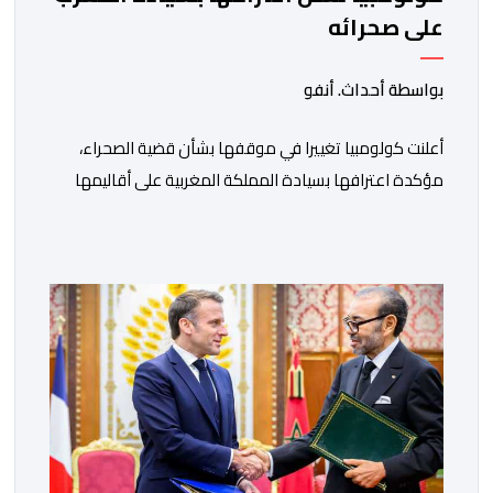
على صحرائه
بواسطة أحداث. أنفو
أعلنت كولومبيا تغييرا في موقفها بشأن قضية الصحراء،
مؤكدة اعترافها بسيادة المملكة المغربية على أقاليمها
الجنوبية. وتم الإعلان عن هذا الموقف الجديد، أمس
الجمعة، خلال لقاء بين وزير الشؤون الخارجية والتعاون
الافريقي والمغاربة المقيمين بالخارج، ناصر بوريطة، ونائب
رئيس جمهورية كولومبيا، خوسيه مانويل ريستريبو، بحضور
وزير العلاقات الخارجية عمر بولا إسكوبار. وبهذه المناسبة،
أكد السيد […]